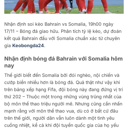
Nhận định soi kèo Bahrain vs Somalia, 19h00 ngày
17/11 – Bóng đá giao hữu. Phân tích tỷ lệ kèo, dự đoán
kết quả Bahrain đấu với Somalia chuẩn xác từ chuyên
gia
Keobongda24
.
Nhận định bóng đá Bahrain với Somalia hôm
nay
Thế giới biết đến Somalia bởi đói nghèo, nội chiến và
cướp biển nhiều hơn là bóng đá. Quả thật như vậy khi
trên bảng xếp hạng Fifa, đội bóng này đang đứng vị trí
thứ 202 – Thuộc một trong những vùng trũng nhất của
bộ môn thể thao triệu người mê. Nhưng cũng cần nhấn
mạnh rằng với môn thể thao vua, dù có ở bất cứ đâu
trên thế giới, người dân vẫn luôn dành một tình yêu
cuồng nhiệt, kể cả khi đội tuyển quốc gia của họ yếu