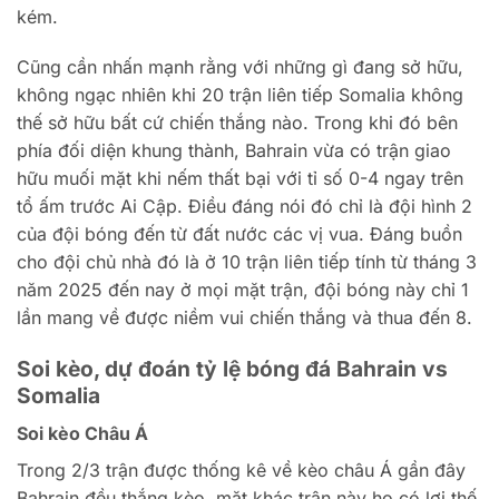
kém.
Cũng cần nhấn mạnh rằng với những gì đang sở hữu,
không ngạc nhiên khi 20 trận liên tiếp Somalia không
thế sở hữu bất cứ chiến thắng nào. Trong khi đó bên
phía đối diện khung thành, Bahrain vừa có trận giao
hữu muối mặt khi nếm thất bại với tỉ số 0-4 ngay trên
tổ ấm trước Ai Cập. Điều đáng nói đó chỉ là đội hình 2
của đội bóng đến từ đất nước các vị vua. Đáng buồn
cho đội chủ nhà đó là ở 10 trận liên tiếp tính từ tháng 3
năm 2025 đến nay ở mọi mặt trận, đội bóng này chỉ 1
lần mang về được niềm vui chiến thắng và thua đến 8.
Soi kèo, dự đoán tỷ lệ bóng đá Bahrain vs
Somalia
Soi kèo Châu Á
Trong 2/3 trận được thống kê về kèo châu Á gần đây
Bahrain đều thắng kèo, mặt khác trận này họ có lợi thế