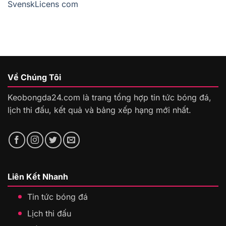
SvenskLicens com
Về Chúng Tôi
Keobongda24.com là trang tổng hợp tin tức bóng đá,
lịch thi đấu, kết quả và bảng xếp hạng mới nhất.
Liên Kết Nhanh
Tin tức bóng đá
Lịch thi đấu