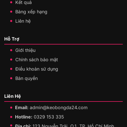
Kết quả
Bảng xếp hạng
Liên hệ
Hỗ Trợ
Giới thiệu
Chính sách bảo mật
Điều khoản sử dụng
Bản quyền
Liên Hệ
Email:
admin@keobongda24.com
Hotline:
0329 153 335
Địa chỉ:
123 Nguyễn Trãi, Q.1, TP. Hồ Chí Minh