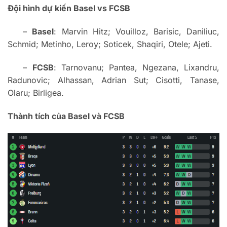
Đội hình dự kiến Basel vs FCSB
–
Basel
: Marvin Hitz; Vouilloz, Barisic, Daniliuc,
Schmid; Metinho, Leroy; Soticek, Shaqiri, Otele; Ajeti.
–
FCSB
: Tarnovanu; Pantea, Ngezana, Lixandru,
Radunovic; Alhassan, Adrian Sut; Cisotti, Tanase,
Olaru; Birligea.
Thành tích của Basel và FCSB