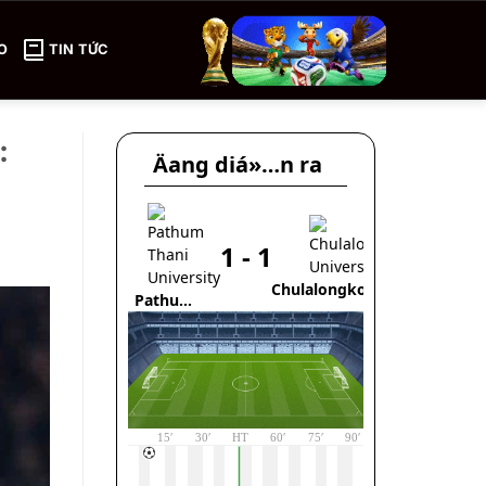
O
TIN TỨC
:
Äang diá»…n ra
1
-
1
3
Chulalongkorn
Pathum
University
Bangkok
Thani
Thonburi
University
University