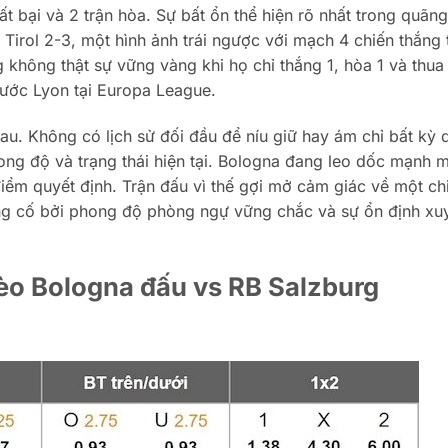
t bại và 2 trận hòa. Sự bất ổn thể hiện rõ nhất trong quãng
a Tirol 2-3, một hình ảnh trái ngược với mạch 4 chiến thắng
không thật sự vững vàng khi họ chỉ thắng 1, hòa 1 và thua
trước Lyon tại Europa League.
hau. Không có lịch sử đối đầu để níu giữ hay ám chỉ bất kỳ 
ong độ và trạng thái hiện tại. Bologna đang leo dốc mạnh 
điểm quyết định. Trận đấu vì thế gợi mở cảm giác về một ch
ng cố bởi phong độ phòng ngự vững chắc và sự ổn định xu
kèo Bologna đấu vs RB Salzburg