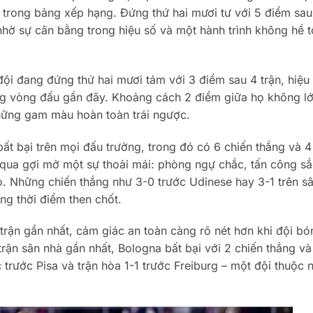
 trong bảng xếp hạng. Đứng thứ hai mươi tư với 5 điểm sau
nhờ sự cân bằng trong hiệu số và một hành trình không hề t
 đội đang đứng thứ hai mươi tám với 3 điểm sau 4 trận, hiệ
ng vòng đấu gần đây. Khoảng cách 2 điểm giữa họ không lớ
những gam màu hoàn toàn trái ngược.
ất bại trên mọi đấu trường, trong đó có 6 chiến thắng và 4
 qua gợi mở một sự thoải mái: phòng ngự chắc, tấn công sắ
ao. Những chiến thắng như 3-0 trước Udinese hay 3-1 trên s
ng thời điểm then chốt.
trận gần nhất, cảm giác an toàn càng rõ nét hơn khi đội bó
 trận sân nhà gần nhất, Bologna bất bại với 2 chiến thắng và
 trước Pisa và trận hòa 1-1 trước Freiburg – một đội thuộc