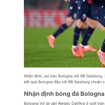
Nhận định, soi kèo Bologna với RB Salzburg, 
kết quả Bologna đấu với RB Salzburg chuẩn 
Nhận định bóng đá Bologna
Bologna trở lại sân Renato Dall’Ara ở lượt t