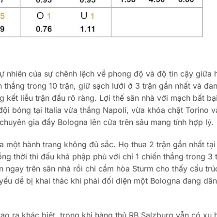
ự nhiên của sự chênh lệch về phong độ và độ tin cậy giữa h
 thắng trong 10 trận, giữ sạch lưới ở 3 trận gần nhất và đa
 kết liễu trận đấu rõ ràng. Lợi thế sân nhà với mạch bất bạ
ội bóng tại Italia vừa thắng Napoli, vừa khóa chặt Torino v
 chuyên gia đẩy Bologna lên cửa trên sâu mang tính hợp lý.
a một hành trang không đủ sắc. Họ thua 2 trận gần nhất tại
g thời thi đấu khá phập phù với chỉ 1 chiến thắng trong 3 
n ngay trên sân nhà rồi chỉ cầm hòa Sturm cho thấy cấu trú
yếu dễ bị khai thác khi phải đối diện một Bologna đang dâ
o ra khác biệt, trong khi hàng thủ RB Salzburg vẫn có xu