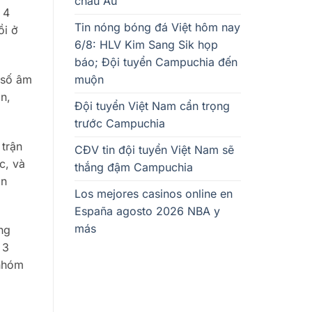
châu Âu
 4
Tin nóng bóng đá Việt hôm nay
ồi ở
6/8: HLV Kim Sang Sik họp
báo; Đội tuyển Campuchia đến
muộn
u số âm
n,
Đội tuyển Việt Nam cẩn trọng
trước Campuchia
 trận
CĐV tin đội tuyển Việt Nam sẽ
c, và
thắng đậm Campuchia
ân
Los mejores casinos online en
España agosto 2026 NBA y
más
ng
 3
 nhóm