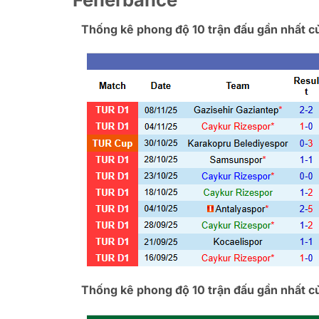
Thống kê phong độ 10 trận đấu gần nhất c
Thống kê phong độ 10 trận đấu gần nhất c