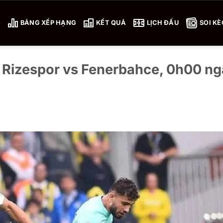
4
BẢNG XẾP HẠNG
KẾT QUẢ
LỊCH ĐẤU
SOI KÈ
r Rizespor vs Fenerbahce, 0h00 n