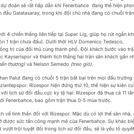
 dự đoán sẽ rất hấp dẫn khi Fenerbahce đang thể hiện pho
n đầu Galatasaray, trong khi đội chủ nhà đang có chuỗi trận
 4 chiến thắng liên tiếp tại Super Lig, giúp họ rút ngắn k
òn 1 trận chưa đấu). Dưới thời HLV Domenico Tedesco,
ống trị của đối thủ cùng thành phố. Đội khách bước vào tr
ớc Kayserispor và thành tích thắng hai trận sân khách gần nh
hấn thương)
và Nelson Semedo
(treo giò).
han Palut đang có chuỗi 5 trận bất bại trên mọi đấu trường
aziantepspor. Rizespor hiện đứng thứ 10, thể hiện sự kiên c
ới lịch sử đối đầu cực kỳ tệ hại: Rizespor đã thua cả 11 lầ
 với Fenerbahce, bao gồm trận thua 0-5 mùa trước.
 về tinh thần đối với Rizespor. Mặc dù có lợi thế sân nhà, 
đỡ được sức tấn công mạnh mẽ của Fenerbahce. Sự khác biệ
vượt trội tuyệt đối trong lịch sử đối đầu, sẽ là yếu tố quyết