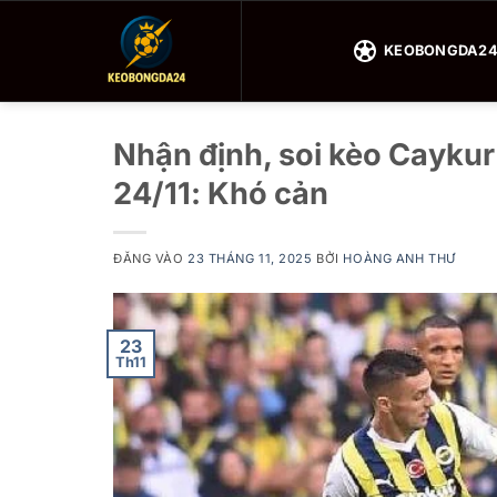
Bỏ
qua
KEOBONGDA2
nội
dung
Nhận định, soi kèo Cayku
24/11: Khó cản
ĐĂNG VÀO
23 THÁNG 11, 2025
BỞI
HOÀNG ANH THƯ
23
Th11