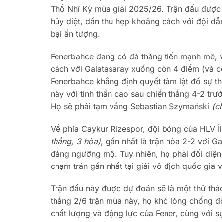
Thổ Nhĩ Kỳ mùa giải 2025/26. Trận đấu được
hủy diệt, dần thu hẹp khoảng cách với đội dẫ
bại ấn tượng.
Fenerbahce đang có đà thăng tiến mạnh mẽ, với
cách với Galatasaray xuống còn 4 điểm (và c
Fenerbahce khẳng định quyết tâm lật đổ sự th
này với tinh thần cao sau chiến thắng 4-2 trư
Họ sẽ phải tạm vắng Sebastian Szymański
(c
Về phía Caykur Rizespor, đội bóng của HLV İl
thắng, 3 hòa)
, gần nhất là trận hòa 2-2 với G
đáng ngưỡng mộ. Tuy nhiên, họ phải đối diện v
chạm trán gần nhất tại giải vô địch quốc gia
Trận đấu này được dự đoán sẽ là một thử thách
thắng 2/6 trận mùa này, họ khó lòng chống 
chất lượng và động lực của Fener, cùng với sự 