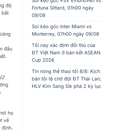
Soi kèo góc PSV Eindhoven vs
ng độ
Fortuna Sittard, 01h00 ngày
 bất
09/08
Soi kèo góc Inter Miami vs
Monterrey, 07h00 ngày 09/08
hoảng
Tối nay xác định đối thủ của
ận đấu
ĐT Việt Nam ở bán kết ASEAN
ất.
Cup 2026
Tin nóng thể thao tối 8/8: Kịch
(2
bản tồi tệ chờ đợi ĐT Thái Lan;
ường
HLV Kim Sang Sik phá 2 kỷ lục
n
nơi họ
t về
 định.