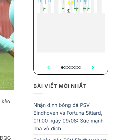
BÀI VIẾT MỚI NHẤT
 kèo,
Nhận định bóng đá PSV
Eindhoven vs Fortuna Sittard,
01h00 ngày 09/08: Sức mạnh
nhà vô địch
 VĐQG