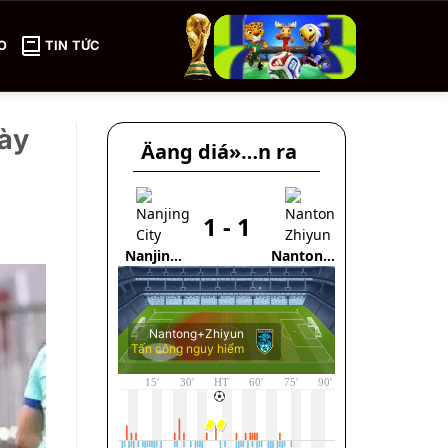
O
TIN TỨC
gày
Äang diá»…n ra
1
-
1
3
Nanjing
Nantong
Meizhou
City
Zhiyun
Hakka