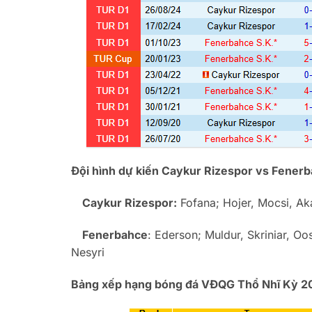
Đội hình dự kiến Caykur Rizespor vs Fener
Caykur Rizespor:
Fofana; Hojer, Mocsi, Aka
Fenerbahce
: Ederson; Muldur, Skriniar, O
Nesyri
Bảng xếp hạng bóng đá VĐQG Thổ Nhĩ Kỳ 2