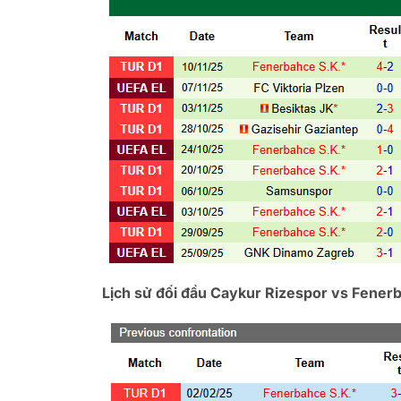
Lịch sử đối đầu Caykur Rizespor vs Fener