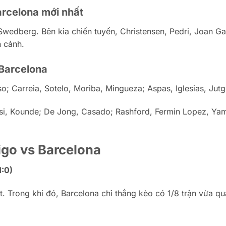
arcelona mới nhất
Swedberg. Bên kia chiến tuyến, Christensen, Pedri, Joan Ga
 cảnh.
 Barcelona
o; Carreia, Sotelo, Moriba, Mingueza; Aspas, Iglesias, Jutg
rsi, Kounde; De Jong, Casado; Rashford, Fermin Lopez, Yam
Vigo vs Barcelona
1:0)
. Trong khi đó, Barcelona chỉ thắng kèo có 1/8 trận vừa qu