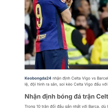
Keobongda24
n
hận định Celta Vigo vs Barce
lệ, đội hình ra sân, soi kèo Celta Vigo đấu 
Nhận định bóng đá trận Cel
Trong 10 trận đối đầu gần nhất với Barca, dù 