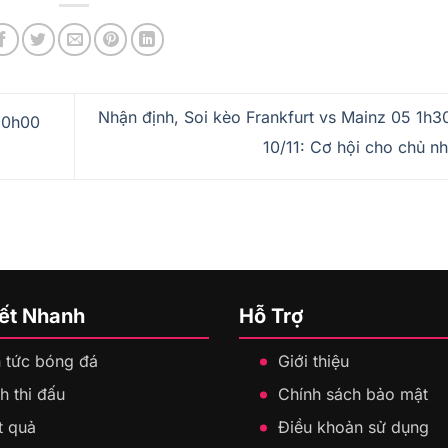
Nhận định, Soi kèo Frankfurt vs Mainz 05 1h3
 0h00
10/11: Cơ hội cho chủ n
Kết Nhanh
Hỗ Trợ
n tức bóng đá
Giới thiệu
h thi đấu
Chính sách bảo mật
t quả
Điều khoản sử dụng