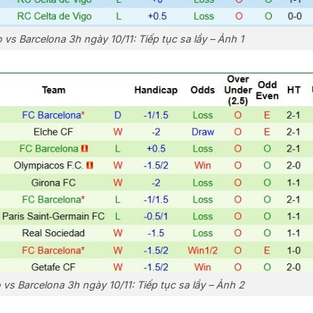
 vs Barcelona 3h ngày 10/11: Tiếp tục sa lầy – Ảnh 1
 vs Barcelona 3h ngày 10/11: Tiếp tục sa lầy – Ảnh 2