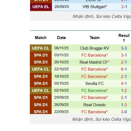
Nhận định, Soi kèo Celta Vigo
Nhận định, Soi kèo Celta Vigo