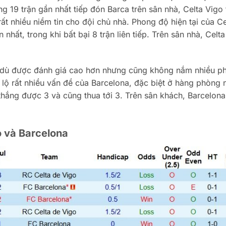
ong 19 trận gần nhất tiếp đón Barca trên sân nhà, Celta Vigo
rất nhiều niềm tin cho đội chủ nhà. Phong độ hiện tại của Ce
 nhất, trong khi bất bại 8 trận liên tiếp. Trên sân nhà, Celt
a dù được đánh giá cao hơn nhưng cũng không nắm nhiều p
lộ rất nhiều vấn đề của Barcelona, đặc biệt ở hàng phòng 
 thắng được 3 và cũng thua tới 3. Trên sân khách, Barcelon
o và Barcelona