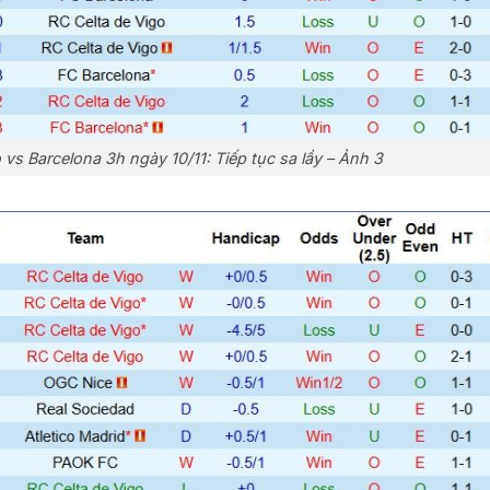
 vs Barcelona 3h ngày 10/11: Tiếp tục sa lầy – Ảnh 3