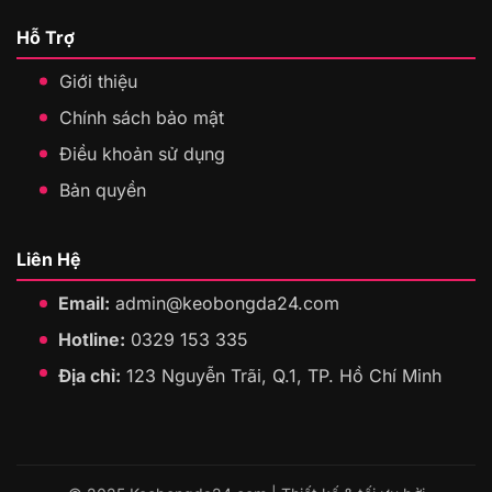
Hỗ Trợ
Giới thiệu
Chính sách bảo mật
Điều khoản sử dụng
Bản quyền
Liên Hệ
Email:
admin@keobongda24.com
Hotline:
0329 153 335
Địa chỉ:
123 Nguyễn Trãi, Q.1, TP. Hồ Chí Minh