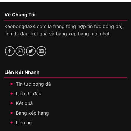
Về Chúng Tôi
Keobongda24.com là trang tổng hợp tin tức bóng đá,
lịch thi đấu, kết quả và bảng xếp hạng mới nhất.
Liên Kết Nhanh
Tin tức bóng đá
Lịch thi đấu
Kết quả
Bảng xếp hạng
Liên hệ