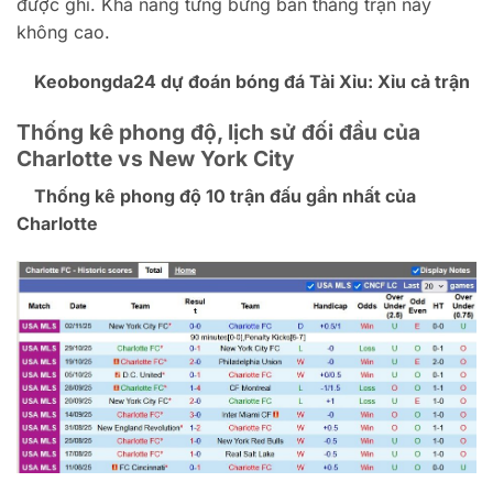
được ghi. Khả năng tưng bừng bàn thắng trận này
không cao.
Keobongda24
dự đoán bóng đá Tài Xỉu: Xỉu cả trận
Thống kê phong độ, lịch sử đối đầu của
Charlotte vs New York City
Thống kê phong độ 10 trận đấu gần nhất của
Charlotte