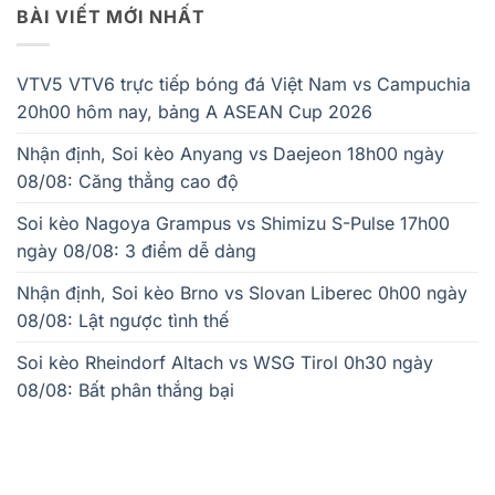
BÀI VIẾT MỚI NHẤT
VTV5 VTV6 trực tiếp bóng đá Việt Nam vs Campuchia
20h00 hôm nay, bảng A ASEAN Cup 2026
Nhận định, Soi kèo Anyang vs Daejeon 18h00 ngày
08/08: Căng thẳng cao độ
Soi kèo Nagoya Grampus vs Shimizu S-Pulse 17h00
ngày 08/08: 3 điểm dễ dàng
Nhận định, Soi kèo Brno vs Slovan Liberec 0h00 ngày
08/08: Lật ngược tình thế
Soi kèo Rheindorf Altach vs WSG Tirol 0h30 ngày
08/08: Bất phân thắng bại