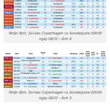
Nhận định, Soi kèo Copenhagen vs Sonderjyske 00h00
ngày 08/12 – Ảnh 4
Nhận định, Soi kèo Copenhagen vs Sonderjyske 00h00
ngày 08/12 – Ảnh 3