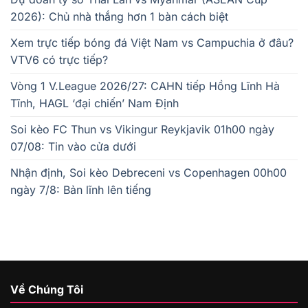
2026): Chủ nhà thắng hơn 1 bàn cách biệt
Xem trực tiếp bóng đá Việt Nam vs Campuchia ở đâu?
VTV6 có trực tiếp?
Vòng 1 V.League 2026/27: CAHN tiếp Hồng Lĩnh Hà
Tĩnh, HAGL ‘đại chiến’ Nam Định
Soi kèo FC Thun vs Vikingur Reykjavik 01h00 ngày
07/08: Tin vào cửa dưới
Nhận định, Soi kèo Debreceni vs Copenhagen 00h00
ngày 7/8: Bản lĩnh lên tiếng
Về Chúng Tôi