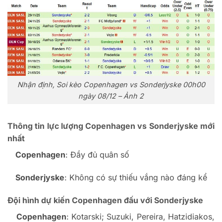
Nhận định, Soi kèo Copenhagen vs Sonderjyske 00h00
ngày 08/12 – Ảnh 2
Thông tin lực lượng Copenhagen vs Sonderjyske mới
nhất
Copenhagen
: Đầy đủ quân số
Sonderjyske
: Không có sự thiếu vắng nào đáng kể
Đội hình dự kiến Copenhagen đấu với Sonderjyske
Copenhagen
: Kotarski; Suzuki, Pereira, Hatzidiakos,