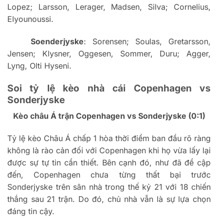
Lopez; Larsson, Lerager, Madsen, Silva; Cornelius,
Elyounoussi.
Soenderjyske
: Sorensen; Soulas, Gretarsson,
Jensen; Klysner, Oggesen, Sommer, Duru; Agger,
Lyng, Olti Hyseni.
Soi tỷ lệ kèo nhà cái Copenhagen vs
Sonderjyske
Kèo châu Á trận Copenhagen vs Sonderjyske (0:1)
Tỷ lệ kèo Châu Á chấp 1 hòa thời điểm ban đầu rõ ràng
không là rào cản đối với Copenhagen khi họ vừa lấy lại
được sự tự tin cần thiết. Bên cạnh đó, như đã đề cập
đến, Copenhagen chưa từng thất bại trước
Sonderjyske trên sân nhà trong thế kỷ 21 với 18 chiến
thắng sau 21 trận. Do đó, chủ nhà vẫn là sự lựa chọn
đáng tin cậy.