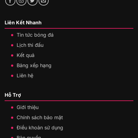
Liên Kết Nhanh
Tin tức bóng đá
Lịch thi đấu
Kết quả
Bảng xếp hạng
Liên hệ
Hỗ Trợ
Giới thiệu
Chính sách bảo mật
Điều khoản sử dụng
Bản quyền