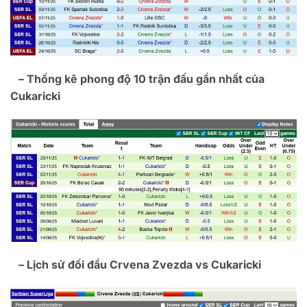
– Thống kê phong độ 10 trận đấu gần nhất của
Cukaricki
– Lịch sử đối đầu Crvena Zvezda vs Cukaricki