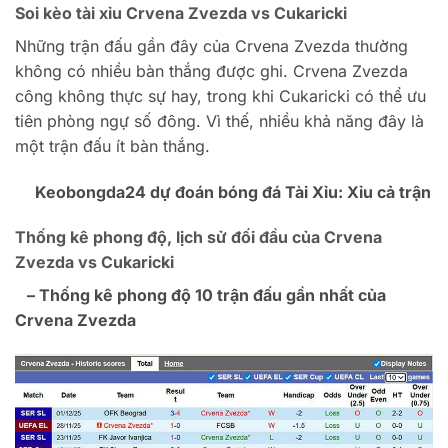
Soi kèo tài xỉu Crvena Zvezda vs Cukaricki
Những trận đấu gần đây của Crvena Zvezda thường
không có nhiều bàn thắng được ghi. Crvena Zvezda
công không thực sự hay, trong khi Cukaricki có thể ưu
tiên phòng ngự số đông. Vì thế, nhiều khả năng đây là
một trận đấu ít bàn thắng.
Keobongda24
dự đoán bóng đá Tài Xỉu: Xỉu cả trận
Thống kê phong độ, lịch sử đối đầu của Crvena
Zvezda vs Cukaricki
– Thống kê phong độ 10 trận đấu gần nhất của
Crvena Zvezda