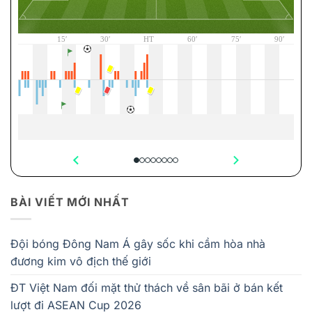
BÀI VIẾT MỚI NHẤT
Đội bóng Đông Nam Á gây sốc khi cầm hòa nhà
đương kim vô địch thế giới
ĐT Việt Nam đối mặt thử thách về sân bãi ở bán kết
lượt đi ASEAN Cup 2026