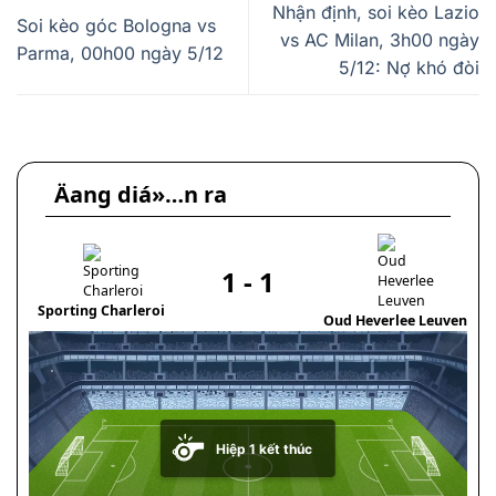
Nhận định, soi kèo Lazio
Soi kèo góc Bologna vs
vs AC Milan, 3h00 ngày
Parma, 00h00 ngày 5/12
5/12: Nợ khó đòi
Äang diá»…n ra
1
-
1
Z
Sporting Charleroi
Oud Heverlee Leuven