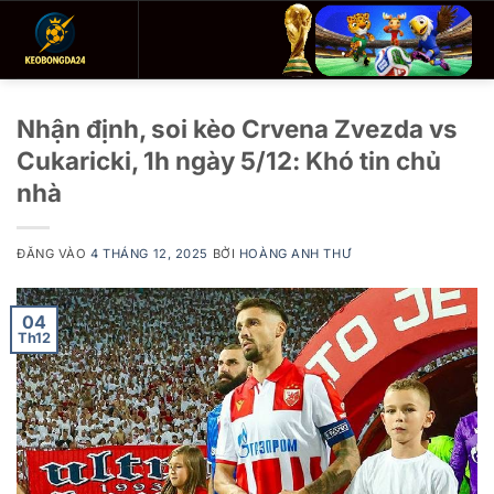
Bỏ
qua
nội
dung
Nhận định, soi kèo Crvena Zvezda vs
Cukaricki, 1h ngày 5/12: Khó tin chủ
nhà
ĐĂNG VÀO
4 THÁNG 12, 2025
BỞI
HOÀNG ANH THƯ
04
Th12