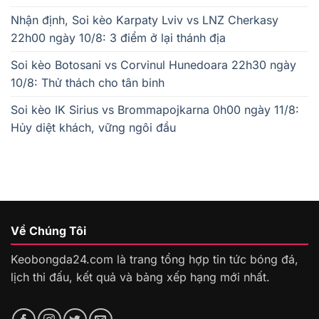
Nhận định, Soi kèo Karpaty Lviv vs LNZ Cherkasy
22h00 ngày 10/8: 3 điểm ở lại thánh địa
Soi kèo Botosani vs Corvinul Hunedoara 22h30 ngày
10/8: Thử thách cho tân binh
Soi kèo IK Sirius vs Brommapojkarna 0h00 ngày 11/8:
Hủy diệt khách, vững ngôi đầu
Về Chúng Tôi
Keobongda24.com là trang tổng hợp tin tức bóng đá,
lịch thi đấu, kết quả và bảng xếp hạng mới nhất.