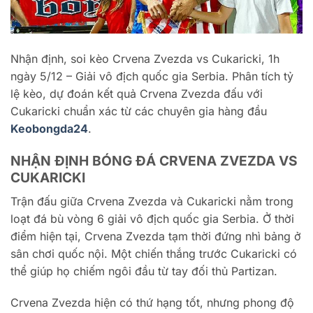
Nhận định, soi kèo Crvena Zvezda vs Cukaricki, 1h
ngày 5/12 – Giải vô địch quốc gia Serbia. Phân tích tỷ
lệ kèo, dự đoán kết quả Crvena Zvezda đấu với
Cukaricki chuẩn xác từ các chuyên gia hàng đầu
Keobongda24
.
NHẬN ĐỊNH BÓNG ĐÁ CRVENA ZVEZDA VS
CUKARICKI
Trận đấu giữa Crvena Zvezda và Cukaricki nằm trong
loạt đá bù vòng 6 giải vô địch quốc gia Serbia. Ở thời
điểm hiện tại, Crvena Zvezda tạm thời đứng nhì bảng ở
sân chơi quốc nội. Một chiến thắng trước Cukaricki có
thể giúp họ chiếm ngôi đầu từ tay đối thủ Partizan.
Crvena Zvezda hiện có thứ hạng tốt, nhưng phong độ