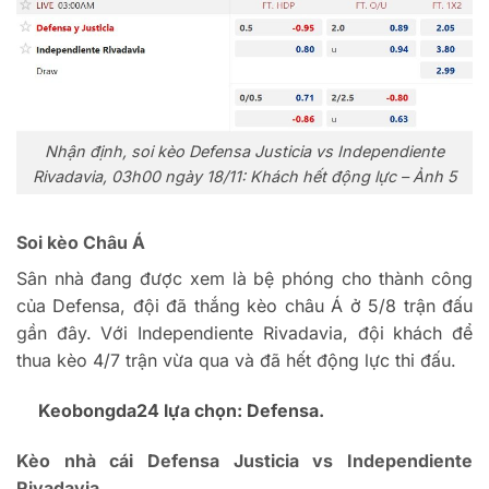
Nhận định, soi kèo Defensa Justicia vs Independiente
Rivadavia, 03h00 ngày 18/11: Khách hết động lực – Ảnh 5
Soi kèo Châu Á
Sân nhà đang được xem là bệ phóng cho thành công
của Defensa, đội đã thắng kèo châu Á ở 5/8 trận đấu
gần đây. Với Independiente Rivadavia, đội khách để
thua kèo 4/7 trận vừa qua và đã hết động lực thi đấu.
Keobongda24
lựa chọn: Defensa.
Kèo nhà cái Defensa Justicia vs Independiente
Rivadavia