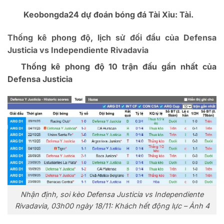
Keobongda24
dự đoán bóng đá Tài Xỉu: Tài.
Thống kê phong độ, lịch sử đối đầu của Defensa
Justicia vs Independiente Rivadavia
Thống kê phong độ 10 trận đấu gần nhất của
Defensa Justicia
Nhận định, soi kèo Defensa Justicia vs Independiente
Rivadavia, 03h00 ngày 18/11: Khách hết động lực – Ảnh 4