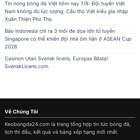
Tin nóng bóng đá Việt hôm nay 7/8: Đội tuyển Việt
Nam không đủ lực lượng; Cầu thủ Việt kiều gia nhập
Xuân Thiện Phú Thọ
Báo Indonesia chỉ ra 3 mối đe dọa lớn từ tuyển
Singapore có thể khiến đội nhà ôm hận ở ASEAN Cup
2026
Casinon Utan Svensk licens, Europas Bästa!
SvenskLicens com
Về Chúng Tôi
Keobongda24.com là trang tổng hợp tin tức bóng đá,
lịch thi đấu, kết quả và bảng xếp hạng mới nhất.