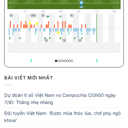
BÀI VIẾT MỚI NHẤT
Dự đoán tỉ số Việt Nam vs Campuchia (20h00 ngày
7/8): Thắng nhẹ nhàng
Đội tuyển Việt Nam: ‘Được mùa thóc lúa, chớ phụ ngô
khoai’