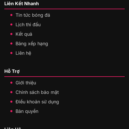
Liên Kết Nhanh
Tin tức bóng đá
Lịch thi đấu
Kết quả
Bảng xếp hạng
Liên hệ
Hỗ Trợ
Giới thiệu
Chính sách bảo mật
Điều khoản sử dụng
Bản quyền