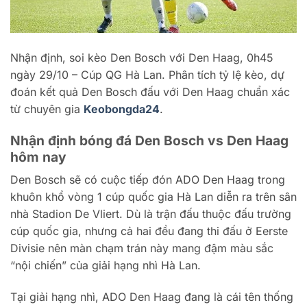
Nhận định, soi kèo Den Bosch với Den Haag, 0h45
ngày 29/10 – Cúp QG Hà Lan. Phân tích tỷ lệ kèo, dự
đoán kết quả Den Bosch đấu với Den Haag chuẩn xác
từ chuyên gia
Keobongda24
.
Nhận định bóng đá Den Bosch vs Den Haag
hôm nay
Den Bosch sẽ có cuộc tiếp đón ADO Den Haag trong
khuôn khổ vòng 1 cúp quốc gia Hà Lan diễn ra trên sân
nhà Stadion De Vliert. Dù là trận đấu thuộc đấu trường
cúp quốc gia, nhưng cả hai đều đang thi đấu ở Eerste
Divisie nên màn chạm trán này mang đậm màu sắc
“nội chiến” của giải hạng nhì Hà Lan.
Tại giải hạng nhì, ADO Den Haag đang là cái tên thống