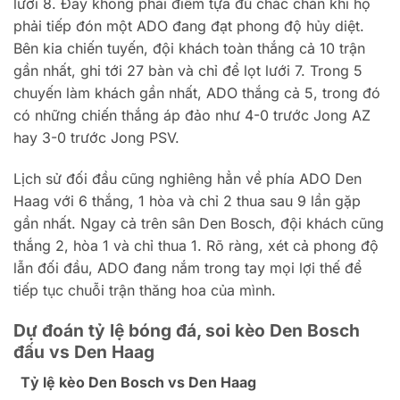
lưới 8. Đây không phải điểm tựa đủ chắc chắn khi họ
phải tiếp đón một ADO đang đạt phong độ hủy diệt.
Bên kia chiến tuyến, đội khách toàn thắng cả 10 trận
gần nhất, ghi tới 27 bàn và chỉ để lọt lưới 7. Trong 5
chuyến làm khách gần nhất, ADO thắng cả 5, trong đó
có những chiến thắng áp đảo như 4-0 trước Jong AZ
hay 3-0 trước Jong PSV.
Lịch sử đối đầu cũng nghiêng hẳn về phía ADO Den
Haag với 6 thắng, 1 hòa và chỉ 2 thua sau 9 lần gặp
gần nhất. Ngay cả trên sân Den Bosch, đội khách cũng
thắng 2, hòa 1 và chỉ thua 1. Rõ ràng, xét cả phong độ
lẫn đối đầu, ADO đang nắm trong tay mọi lợi thế để
tiếp tục chuỗi trận thăng hoa của mình.
Dự đoán tỷ lệ bóng đá, soi kèo Den Bosch
đấu vs Den Haag
Tỷ lệ kèo Den Bosch vs Den Haag