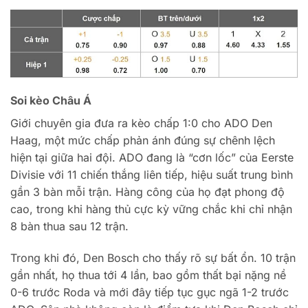
Soi kèo Châu Á
Giới chuyên gia đưa ra kèo chấp 1:0 cho ADO Den
Haag, một mức chấp phản ánh đúng sự chênh lệch
hiện tại giữa hai đội. ADO đang là “cơn lốc” của Eerste
Divisie với 11 chiến thắng liên tiếp, hiệu suất trung bình
gần 3 bàn mỗi trận. Hàng công của họ đạt phong độ
cao, trong khi hàng thủ cực kỳ vững chắc khi chỉ nhận
8 bàn thua sau 12 trận.
Trong khi đó, Den Bosch cho thấy rõ sự bất ổn. 10 trận
gần nhất, họ thua tới 4 lần, bao gồm thất bại nặng nề
0-6 trước Roda và mới đây tiếp tục gục ngã 1-2 trước