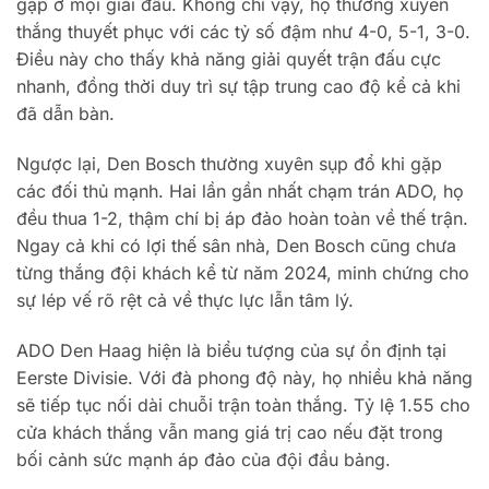
gặp ở mọi giải đấu. Không chỉ vậy, họ thường xuyên
thắng thuyết phục với các tỷ số đậm như 4-0, 5-1, 3-0.
Điều này cho thấy khả năng giải quyết trận đấu cực
nhanh, đồng thời duy trì sự tập trung cao độ kể cả khi
đã dẫn bàn.
Ngược lại, Den Bosch thường xuyên sụp đổ khi gặp
các đối thủ mạnh. Hai lần gần nhất chạm trán ADO, họ
đều thua 1-2, thậm chí bị áp đảo hoàn toàn về thế trận.
Ngay cả khi có lợi thế sân nhà, Den Bosch cũng chưa
từng thắng đội khách kể từ năm 2024, minh chứng cho
sự lép vế rõ rệt cả về thực lực lẫn tâm lý.
ADO Den Haag hiện là biểu tượng của sự ổn định tại
Eerste Divisie. Với đà phong độ này, họ nhiều khả năng
sẽ tiếp tục nối dài chuỗi trận toàn thắng. Tỷ lệ 1.55 cho
cửa khách thắng vẫn mang giá trị cao nếu đặt trong
bối cảnh sức mạnh áp đảo của đội đầu bảng.