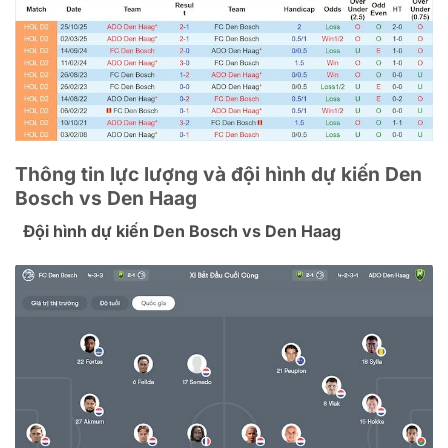
Thông tin lực lượng và đội hình dự kiến Den
Bosch vs Den Haag
Đội hình dự kiến Den Bosch vs Den Haag