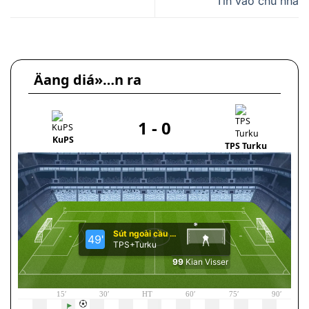
Tin vào chủ nhà
Äang diá»…n ra
1
-
0
KuPS
TPS Turku
G