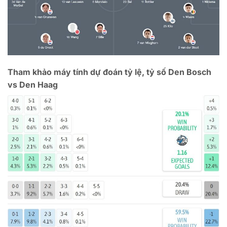
Tham khảo máy tính dự đoán tỷ lệ, tỷ số Den Bosch
vs Den Haag