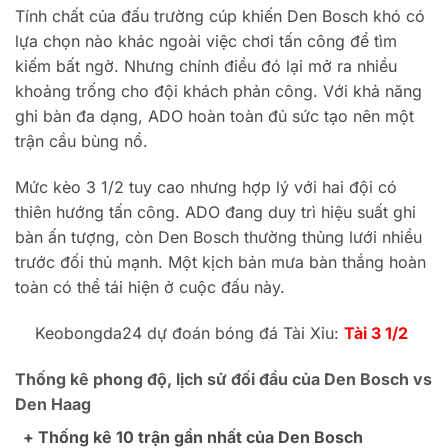
Tính chất của đấu trường cúp khiến Den Bosch khó có
lựa chọn nào khác ngoài việc chơi tấn công để tìm
kiếm bất ngờ. Nhưng chính điều đó lại mở ra nhiều
khoảng trống cho đội khách phản công. Với khả năng
ghi bàn đa dạng, ADO hoàn toàn đủ sức tạo nên một
trận cầu bùng nổ.
Mức kèo 3 1/2 tuy cao nhưng hợp lý với hai đội có
thiên hướng tấn công. ADO đang duy trì hiệu suất ghi
bàn ấn tượng, còn Den Bosch thường thủng lưới nhiều
trước đối thủ mạnh. Một kịch bản mưa bàn thắng hoàn
toàn có thể tái hiện ở cuộc đấu này.
Keobongda24
dự đoán bóng đá Tài Xỉu:
Tài 3 1/2
Thống kê phong độ, lịch sử đối đầu của Den Bosch vs
Den Haag
+ Thống kê 10 trận gần nhất của Den Bosch