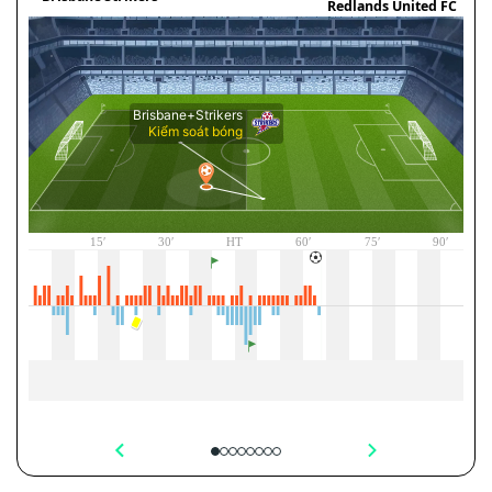
Redlands United FC