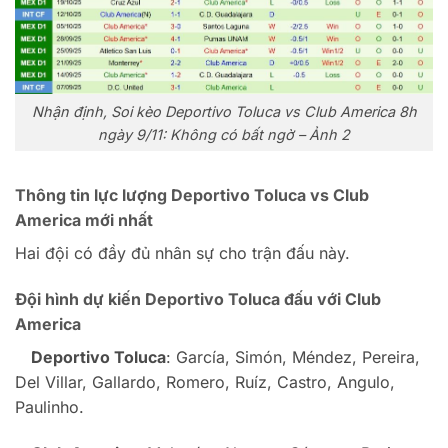
Nhận định, Soi kèo Deportivo Toluca vs Club America 8h
ngày 9/11: Không có bất ngờ – Ảnh 2
Thông tin lực lượng Deportivo Toluca vs Club
America mới nhất
Hai đội có đầy đủ nhân sự cho trận đấu này.
Đội hình dự kiến Deportivo Toluca đấu với Club
America
Deportivo Toluca
: García, Simón, Méndez, Pereira,
Del Villar, Gallardo, Romero, Ruíz, Castro, Angulo,
Paulinho.