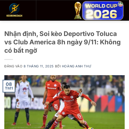
Bỏ
qua
nội
dung
Nhận định, Soi kèo Deportivo Toluca
vs Club America 8h ngày 9/11: Không
có bất ngờ
ĐĂNG VÀO
8 THÁNG 11, 2025
BỞI
HOÀNG ANH THƯ
08
Th11