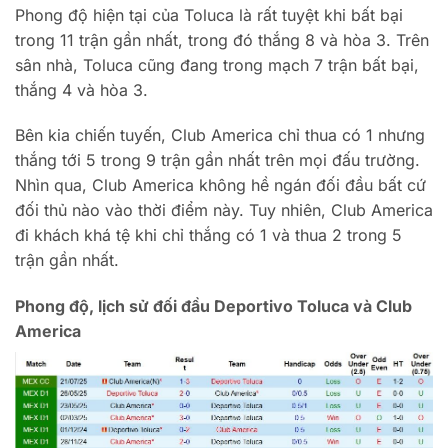
Phong độ hiện tại của Toluca là rất tuyệt khi bất bại
trong 11 trận gần nhất, trong đó thắng 8 và hòa 3. Trên
sân nhà, Toluca cũng đang trong mạch 7 trận bất bại,
thắng 4 và hòa 3.
Bên kia chiến tuyến, Club America chỉ thua có 1 nhưng
thắng tới 5 trong 9 trận gần nhất trên mọi đấu trường.
Nhìn qua, Club America không hề ngán đối đầu bất cứ
đối thủ nào vào thời điểm này. Tuy nhiên, Club America
đi khách khá tệ khi chỉ thắng có 1 và thua 2 trong 5
trận gần nhất.
Phong độ, lịch sử đối đầu Deportivo Toluca và Club
America