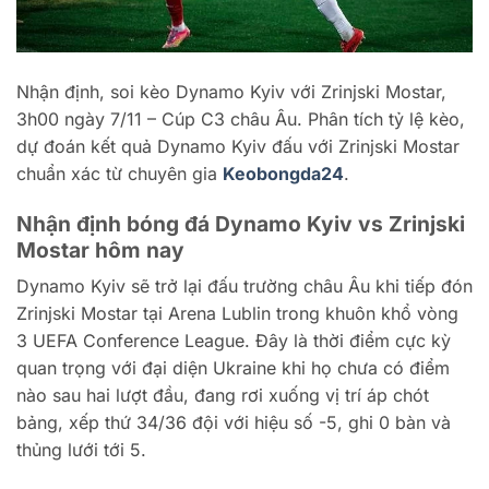
Nhận định, soi kèo Dynamo Kyiv với Zrinjski Mostar,
3h00 ngày 7/11 – Cúp C3 châu Âu. Phân tích tỷ lệ kèo,
dự đoán kết quả Dynamo Kyiv đấu với Zrinjski Mostar
chuẩn xác từ chuyên gia
Keobongda24
.
Nhận định bóng đá Dynamo Kyiv vs Zrinjski
Mostar hôm nay
Dynamo Kyiv sẽ trở lại đấu trường châu Âu khi tiếp đón
Zrinjski Mostar tại Arena Lublin trong khuôn khổ vòng
3 UEFA Conference League. Đây là thời điểm cực kỳ
quan trọng với đại diện Ukraine khi họ chưa có điểm
nào sau hai lượt đầu, đang rơi xuống vị trí áp chót
bảng, xếp thứ 34/36 đội với hiệu số -5, ghi 0 bàn và
thủng lưới tới 5.