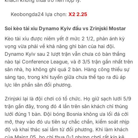
khách không thua trở nên hợp lý.
Keobongda24
lựa chọn:
X2 2.25
Soi kèo tài xỉu Dynamo Kyiv đấu vs Zrinjski Mostar
Kèo tài xỉu được niêm yết ở mức 2 1/2, phản ánh kỳ
vọng vừa phải về khả năng ghi bàn của hai đội.
Dynamo Kyiv sau 2 lượt trận vẫn chưa có bàn thắng
nào tại Conference League, và ở 3/5 trận gần nhất trên
sân nhà, họ không ghi quá 2 bàn. Hàng công thiếu sự
sáng tạo, trong khi tuyến giữa chưa thể tạo ra đủ áp
lực lên phần sân đối phương.
Zrinjski lại là đội chơi có tổ chức. Họ giữ sạch lưới 5/9
trận gần đây, trong đó 4 lần trên sân khách chỉ thủng
lưới đúng 1 bàn. Đội bóng Bosnia không ưa lối đá cởi
mở, thay vào đó ưu tiên sự chắc chắn, kiểm soát nhịp
độ và khai thác sai lầm từ đối phương. Khi làm khách
của Mainz 05, họ chỉ thua 0-1 nhưng chơi rất kín kẽ,