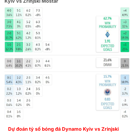
Kyiv vs Zrinjski Mostar
Dự đoán tỷ số bóng đá Dynamo Kyiv vs Zrinjski