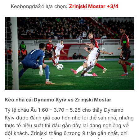
Keobongda24
lựa chọn:
Zrinjski Mostar +3/4
Kèo nhà cái Dynamo Kyiv vs Zrinjski Mostar
Tỷ lệ châu Âu 1.60 – 3.70 – 5.25 cho thấy Dynamo
Kyiv được đánh giá cao hơn nhờ lợi thế sân nhà, nhưng
thực tế hiệu suất thi đấu gần đây lại đang nghiêng về
đội khách. Zrinjski thắng 6 trong 9 trận gần nhất, chỉ