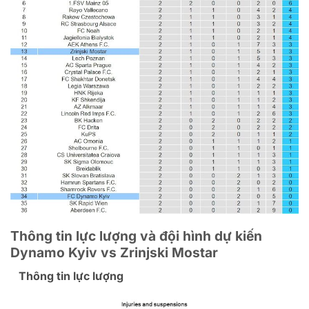
Thông tin lực lượng và đội hình dự kiến
Dynamo Kyiv vs Zrinjski Mostar
Thông tin lực lượng