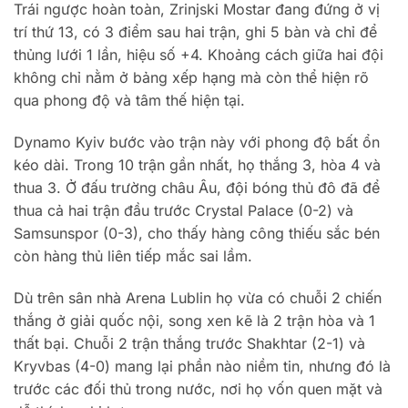
Trái ngược hoàn toàn, Zrinjski Mostar đang đứng ở vị
trí thứ 13, có 3 điểm sau hai trận, ghi 5 bàn và chỉ để
thủng lưới 1 lần, hiệu số +4. Khoảng cách giữa hai đội
không chỉ nằm ở bảng xếp hạng mà còn thể hiện rõ
qua phong độ và tâm thế hiện tại.
Dynamo Kyiv bước vào trận này với phong độ bất ổn
kéo dài. Trong 10 trận gần nhất, họ thắng 3, hòa 4 và
thua 3. Ở đấu trường châu Âu, đội bóng thủ đô đã để
thua cả hai trận đầu trước Crystal Palace (0-2) và
Samsunspor (0-3), cho thấy hàng công thiếu sắc bén
còn hàng thủ liên tiếp mắc sai lầm.
Dù trên sân nhà Arena Lublin họ vừa có chuỗi 2 chiến
thắng ở giải quốc nội, song xen kẽ là 2 trận hòa và 1
thất bại. Chuỗi 2 trận thắng trước Shakhtar (2-1) và
Kryvbas (4-0) mang lại phần nào niềm tin, nhưng đó là
trước các đối thủ trong nước, nơi họ vốn quen mặt và