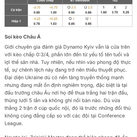
Soi kèo Châu Á
Giới chuyên gia đánh giá Dynamo Kyiv vẫn là cửa trên
với kèo chấp 0:3/4, phần lớn đến từ yếu tố tên tuổi và
lợi thế sân nhà. Tuy nhiên, nếu nhìn vào phong độ thực
tế, sự chênh lệch này đang trở nên thiếu thuyết phục.
Đại diện Ukraine dù có nền tảng truyền thống mạnh
nhưng đang mất ổn định nghiêm trọng, đặc biệt là tại
đấu trường châu Âu nơi họ để thua trắng hai trận đầu,
thủng lưới 5 lần và không ghi nổi bàn nào. Dù vừa
thắng 2 trận ở cúp quốc nội, đó là trước những đối thủ
không cùng đẳng cấp so với các đội tại Conference
League.