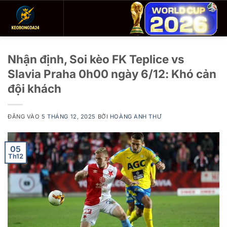
Bỏ
qua
nội
dung
Nhận định, Soi kèo FK Teplice vs
Slavia Praha 0h00 ngày 6/12: Khó cản
đội khách
ĐĂNG VÀO
5 THÁNG 12, 2025
BỞI
HOÀNG ANH THƯ
05
Th12