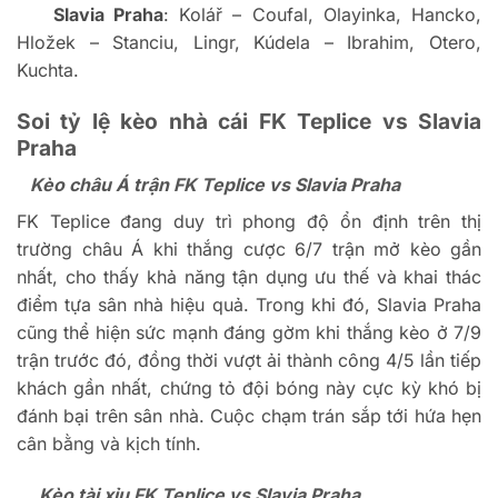
Slavia Praha
: Kolář – Coufal, Olayinka, Hancko,
Hložek – Stanciu, Lingr, Kúdela – Ibrahim, Otero,
Kuchta.
Soi tỷ lệ kèo nhà cái FK Teplice vs Slavia
Praha
Kèo châu Á trận FK Teplice vs Slavia Praha
FK Teplice đang duy trì phong độ ổn định trên thị
trường châu Á khi thắng cược 6/7 trận mở kèo gần
nhất, cho thấy khả năng tận dụng ưu thế và khai thác
điểm tựa sân nhà hiệu quả. Trong khi đó, Slavia Praha
cũng thể hiện sức mạnh đáng gờm khi thắng kèo ở 7/9
trận trước đó, đồng thời vượt ải thành công 4/5 lần tiếp
khách gần nhất, chứng tỏ đội bóng này cực kỳ khó bị
đánh bại trên sân nhà. Cuộc chạm trán sắp tới hứa hẹn
cân bằng và kịch tính.
Kèo tài xỉu FK Teplice vs Slavia Praha