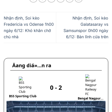
Nhận định, Soi kèo
Nhận định, Soi kèo
Fredericia vs Odense 1h00
Galatasaray vs
ngày 6/12: Khó khăn chờ
Samsunspor 0h00 ngày
chủ nhà
6/12: Bản lĩnh cửa trên
Äang diá»…n ra
0
-
2
T
BSS Sporting Club
Bengal Nagpur
Railway FC