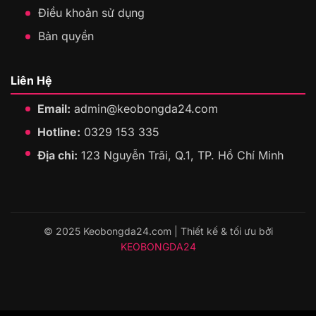
Điều khoản sử dụng
Bản quyền
Liên Hệ
Email:
admin@keobongda24.com
Hotline:
0329 153 335
Địa chỉ:
123 Nguyễn Trãi, Q.1, TP. Hồ Chí Minh
© 2025 Keobongda24.com | Thiết kế & tối ưu bởi
KEOBONGDA24