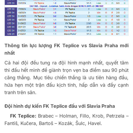
Thông tin lực lượng FK Teplice vs Slavia Praha mới
nhất
Cả hai đội đều tung ra đội hình mạnh nhất, quyết tâm
thi đấu hết mình để giành trọn vẹn ba điểm sau 90 phút
căng thẳng. Mục tiêu chiến thắng là ưu tiên hàng đầu,
hứa hẹn một trận đấu kịch tính, hấp dẫn và đầy cạnh
tranh trên sân.
Đội hình dự kiến FK Teplice đấu với Slavia Praha
FK Teplice:
Brabec – Holman, Fillo, Krob, Petrzela –
Fantiš, Kučera, Bartoš – Kozák, Šulc, Havel.