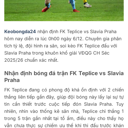
Keobongda24
n
hận định FK Teplice vs Slavia Praha
hôm nay diễn ra lúc 0h00 ngày 6/12. Chuyên gia phân
tích tỷ lệ, đội hình ra sân, soi kèo FK Teplice đấu với
Slavia Praha trong khuôn khổ giải VĐQG CH Séc
2025/26 chuẩn xác nhất.
Nhận định bóng đá trận FK Teplice vs Slavia
Praha
FK Teplice đang có phong độ khá ổn định với 2 chiến
thắng liên tiếp gần đây, giúp đội bóng này lấy lại sự tự
tin cần thiết trước cuộc tiếp đón Slavia Praha. Tuy
nhiên, nhìn vào thống kê sân nhà, Teplice chỉ thắng 1
trong 5 trận gần nhất tại tổ ấm, điều này cho thấy họ
vẫn chưa thực sự chiếm ưu thế khi thi đấu trước khán