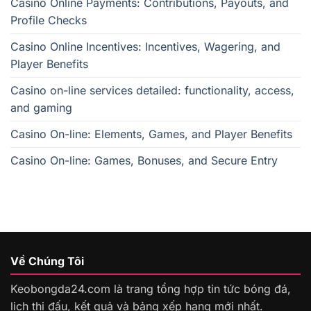
Casino Online Payments: Contributions, Payouts, and
Profile Checks
Casino Online Incentives: Incentives, Wagering, and
Player Benefits
Casino on-line services detailed: functionality, access,
and gaming
Casino On-line: Elements, Games, and Player Benefits
Casino On-line: Games, Bonuses, and Secure Entry
Về Chúng Tôi
Keobongda24.com là trang tổng hợp tin tức bóng đá,
lịch thi đấu, kết quả và bảng xếp hạng mới nhất.