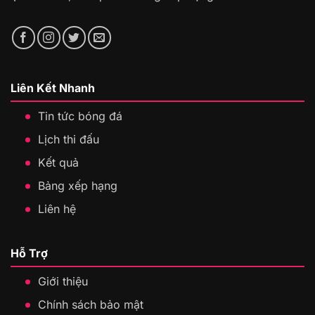
Liên Kết Nhanh
Tin tức bóng đá
Lịch thi đấu
Kết quả
Bảng xếp hạng
Liên hệ
Hỗ Trợ
Giới thiệu
Chính sách bảo mật