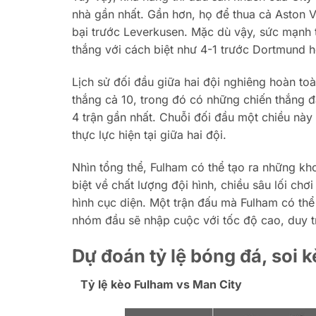
nhà gần nhất. Gần hơn, họ để thua cả Aston V
bại trước Leverkusen. Mặc dù vậy, sức mạnh t
thắng với cách biệt như 4-1 trước Dortmund h
Lịch sử đối đầu giữa hai đội nghiêng hoàn to
thắng cả 10, trong đó có những chiến thắng 
4 trận gần nhất. Chuỗi đối đầu một chiều này 
thực lực hiện tại giữa hai đội.
Nhìn tổng thể, Fulham có thể tạo ra những k
biệt về chất lượng đội hình, chiều sâu lối chơ
hình cục diện. Một trận đấu mà Fulham có thể
nhóm đầu sẽ nhập cuộc với tốc độ cao, duy tr
Dự đoán tỷ lệ bóng đá, soi 
Tỷ lệ kèo Fulham vs Man City