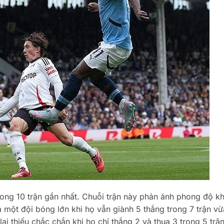
trong 10 trận gần nhất. Chuỗi trận này phản ánh phong độ k
 một đội bóng lớn khi họ vẫn giành 5 thắng trong 7 trận vừ
ại thiếu chắc chắn khi họ chỉ thắng 2 và thua 3 trong 5 trậ