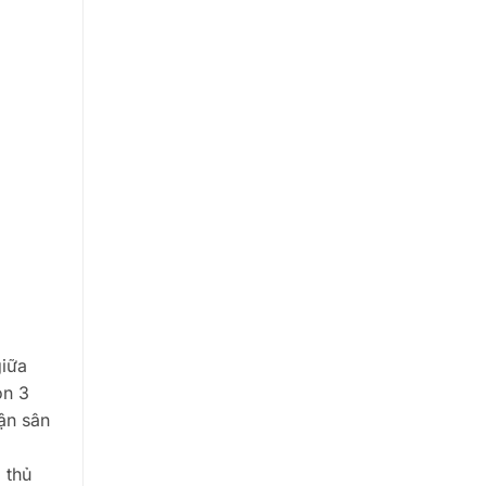
giữa
ọn 3
ận sân
 thủ