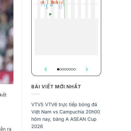
BÀI VIẾT MỚI NHẤT
kết
VTV5 VTV6 trực tiếp bóng đá
Việt Nam vs Campuchia 20h00
hôm nay, bảng A ASEAN Cup
2026
ễn ra