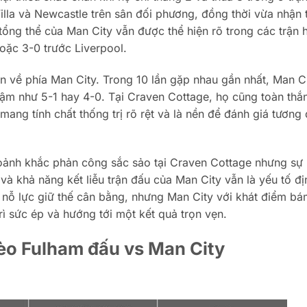
illa và Newcastle trên sân đối phương, đồng thời vừa nhận 
ổng thể của Man City vẫn được thể hiện rõ trong các trận 
oặc 3-0 trước Liverpool.
àn về phía Man City. Trong 10 lần gặp nhau gần nhất, Man C
đậm như 5-1 hay 4-0. Tại Craven Cottage, họ cũng toàn thắ
mang tính chất thống trị rõ rệt và là nền để đánh giá tương
hoảnh khắc phản công sắc sảo tại Craven Cottage nhưng sự
i và khả năng kết liễu trận đấu của Man City vẫn là yếu tố đị
 nỗ lực giữ thế cân bằng, nhưng Man City với khát điểm bá
ì sức ép và hướng tới một kết quả trọn vẹn.
kèo Fulham đấu vs Man City