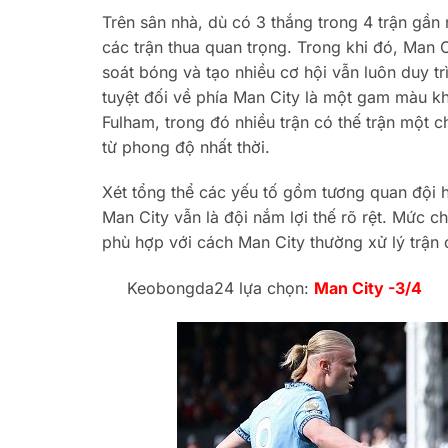
Trên sân nhà, dù có 3 thắng trong 4 trận gầ
các trận thua quan trọng. Trong khi đó, Man
soát bóng và tạo nhiều cơ hội vẫn luôn duy t
tuyệt đối về phía Man City là một gam màu khá
Fulham, trong đó nhiều trận có thế trận một 
từ phong độ nhất thời.
Xét tổng thể các yếu tố gồm tương quan đội h
Man City vẫn là đội nắm lợi thế rõ rệt. Mức c
phù hợp với cách Man City thường xử lý trận 
Keobongda24
lựa chọn:
Man City -3/4