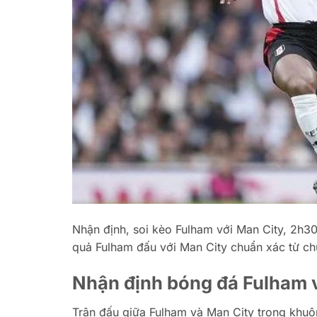
Nhận định, soi kèo Fulham với Man City, 2h30
quả Fulham đấu với Man City chuẩn xác từ c
Nhận định bóng đá Fulham 
Trận đấu giữa Fulham và Man City trong khuô