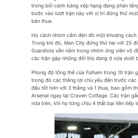
trong bối cảnh bảng xếp hạng đang phân tầng
bước vào lượt trận này với vị trí đứng thứ mư
bàn thua.
Họ cách nhóm cầm đèn đỏ một khoảng cách khô
Trong khi đó, Man City đứng thứ hai với 25 đ
Guardiola vẫn nằm trong nhóm ứng viên vô đị
các trận gặp những đối thủ đang ở nửa dưới 
Phong độ tổng thể của Fulham trong 10 trận g
trong đó các thắng lợi chủ yếu đến trước các
đấu tốt hơn với 3 thắng và 1 thua, bao gồm 
Arsenal ngay tại Craven Cottage. Các trận g
nửa trên, khi họ từng chịu 4 thất bại liên tiế