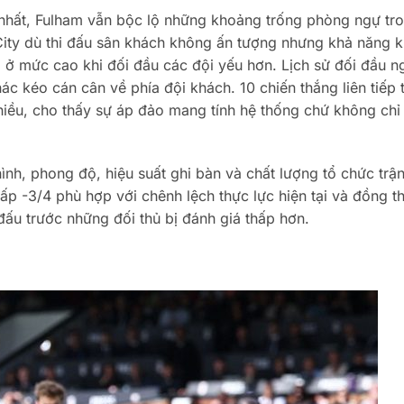
n nhất, Fulham vẫn bộc lộ những khoảng trống phòng ngự tr
 City dù thi đấu sân khách không ấn tượng nhưng khả năng 
rì ở mức cao khi đối đầu các đội yếu hơn. Lịch sử đối đầu n
c kéo cán cân về phía đội khách. 10 chiến thắng liên tiếp 
chiều, cho thấy sự áp đảo mang tính hệ thống chứ không chỉ
ình, phong độ, hiệu suất ghi bàn và chất lượng tổ chức trậ
hấp -3/4 phù hợp với chênh lệch thực lực hiện tại và đồng th
đấu trước những đối thủ bị đánh giá thấp hơn.