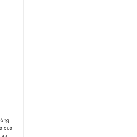
hông
a qua.
n xa