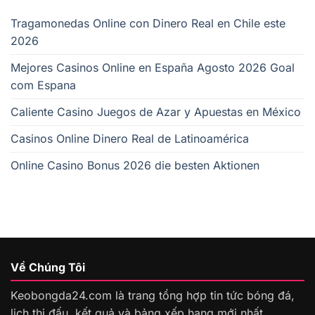
Tragamonedas Online con Dinero Real en Chile este
2026
Mejores Casinos Online en España Agosto 2026 Goal
com Espana
Caliente Casino Juegos de Azar y Apuestas en México
Casinos Online Dinero Real de Latinoamérica
Online Casino Bonus 2026 die besten Aktionen
Về Chúng Tôi
Keobongda24.com là trang tổng hợp tin tức bóng đá,
lịch thi đấu, kết quả và bảng xếp hạng mới nhất.