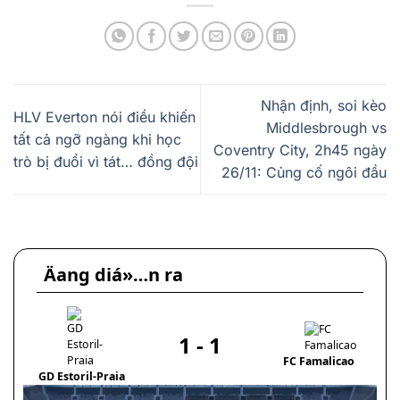
Nhận định, soi kèo
HLV Everton nói điều khiến
Middlesbrough vs
tất cả ngỡ ngàng khi học
Coventry City, 2h45 ngày
trò bị đuổi vì tát… đồng đội
26/11: Củng cố ngôi đầu
Äang diá»…n ra
1
-
1
FC Famalicao
GD Estoril-Praia