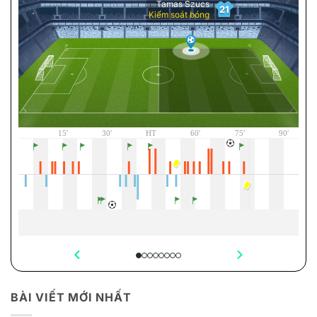
BÀI VIẾT MỚI NHẤT