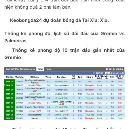
hiện không quá 2 pha làm bàn.
Keobongda24
dự đoán bóng đá Tài Xỉu: Xỉu.
Thống kê phong độ, lịch sử đối đầu của Gremio vs
Palmeiras
Thống kê phong độ 10 trận đấu gần nhất của
Gremio