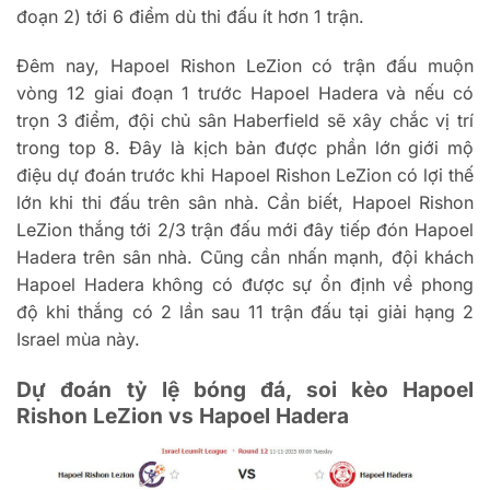
đoạn 2) tới 6 điểm dù thi đấu ít hơn 1 trận.
Đêm nay, Hapoel Rishon LeZion có trận đấu muộn
vòng 12 giai đoạn 1 trước Hapoel Hadera và nếu có
trọn 3 điểm, đội chủ sân Haberfield sẽ xây chắc vị trí
trong top 8. Đây là kịch bản được phần lớn giới mộ
điệu dự đoán trước khi Hapoel Rishon LeZion có lợi thế
lớn khi thi đấu trên sân nhà. Cần biết, Hapoel Rishon
LeZion thắng tới 2/3 trận đấu mới đây tiếp đón Hapoel
Hadera trên sân nhà. Cũng cần nhấn mạnh, đội khách
Hapoel Hadera không có được sự ổn định về phong
độ khi thắng có 2 lần sau 11 trận đấu tại giải hạng 2
Israel mùa này.
Dự đoán tỷ lệ bóng đá, soi kèo Hapoel
Rishon LeZion vs Hapoel Hadera