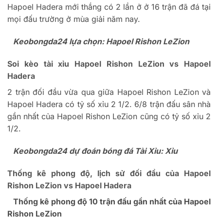
Hapoel Hadera mới thắng có 2 lần ở ở 16 trận đã đá tại
mọi đấu trường ở mùa giải năm nay.
Keobongda24 lựa chọn: Hapoel Rishon LeZion
Soi kèo tài xỉu Hapoel Rishon LeZion vs Hapoel
Hadera
2 trận đối đầu vừa qua giữa Hapoel Rishon LeZion và
Hapoel Hadera có tỷ số xỉu 2 1/2. 6/8 trận đấu sân nhà
gần nhất của Hapoel Rishon LeZion cũng có tỷ số xỉu 2
1/2.
Keobongda24 dự đoán bóng đá Tài Xỉu: Xỉu
Thống kê phong độ, lịch sử đối đầu của Hapoel
Rishon LeZion vs Hapoel Hadera
Thống kê phong độ 10 trận đấu gần nhất của Hapoel
Rishon LeZion