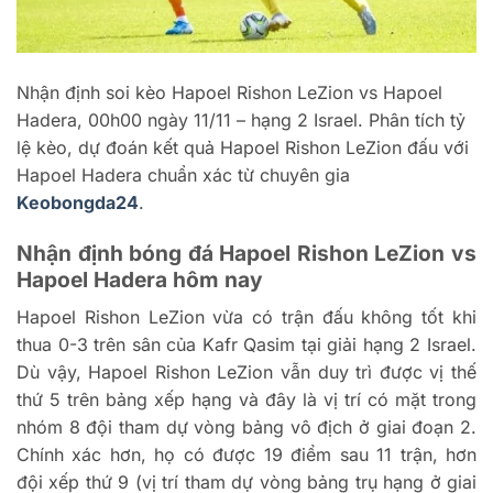
Nhận định soi kèo Hapoel Rishon LeZion vs Hapoel
Hadera, 00h00 ngày 11/11 – hạng 2 Israel. Phân tích tỷ
lệ kèo, dự đoán kết quả Hapoel Rishon LeZion đấu với
Hapoel Hadera chuẩn xác từ chuyên gia
Keobongda24
.
Nhận định bóng đá Hapoel Rishon LeZion vs
Hapoel Hadera hôm nay
Hapoel Rishon LeZion vừa có trận đấu không tốt khi
thua 0-3 trên sân của Kafr Qasim tại giải hạng 2 Israel.
Dù vậy, Hapoel Rishon LeZion vẫn duy trì được vị thế
thứ 5 trên bảng xếp hạng và đây là vị trí có mặt trong
nhóm 8 đội tham dự vòng bảng vô địch ở giai đoạn 2.
Chính xác hơn, họ có được 19 điểm sau 11 trận, hơn
đội xếp thứ 9 (vị trí tham dự vòng bảng trụ hạng ở giai