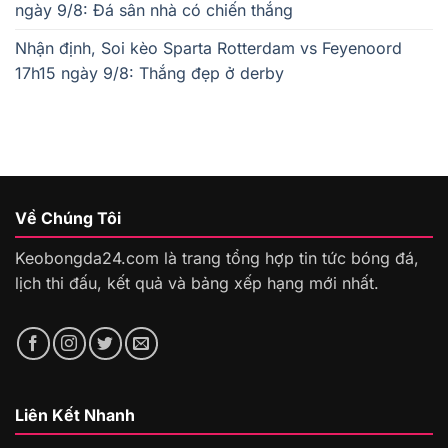
ngày 9/8: Đá sân nhà có chiến thắng
Nhận định, Soi kèo Sparta Rotterdam vs Feyenoord
17h15 ngày 9/8: Thắng đẹp ở derby
Về Chúng Tôi
Keobongda24.com là trang tổng hợp tin tức bóng đá,
lịch thi đấu, kết quả và bảng xếp hạng mới nhất.
Liên Kết Nhanh