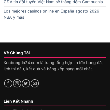
CĐV tin đội tuyển Việt Nam sẽ thắng đậm Campuchia
Los mejores casinos online en España agosto 2026
NBA y más
Về Chúng Tôi
Keobongda24.com là trang tổng hợp tin tức bóng đá,
lịch thi đấu, kết quả và bảng xếp hạng mới nhất.
Liên Kết Nhanh