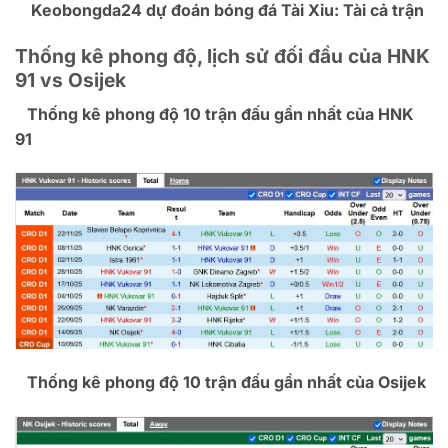
Keobongda24
dự đoán bóng đá Tài Xỉu: Tài cả trận
Thống kê phong độ, lịch sử đối đầu của HNK
91 vs Osijek
Thống kê phong độ 10 trận đấu gần nhất của HNK
91
Thống kê phong độ 10 trận đấu gần nhất của Osijek