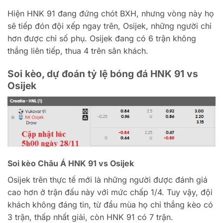
Hiện HNK 91 đang đứng chót BXH, nhưng vòng này họ
sẽ tiếp đón đội xếp ngay trên, Osijek, những người chỉ
hơn được chỉ số phụ. Osijek đang có 6 trận không
thắng liên tiếp, thua 4 trên sân khách.
Soi kèo, dự đoán tỷ lệ bóng đá HNK 91 vs
Osijek
Soi kèo Châu Á HNK 91 vs Osijek
Osijek trên thực tế mới là những người được đánh giá
cao hơn ở trận đấu này với mức chấp 1/4. Tuy vậy, đội
khách không đáng tin, từ đầu mùa họ chỉ thắng kèo có
3 trận, thấp nhất giải, còn HNK 91 có 7 trận.