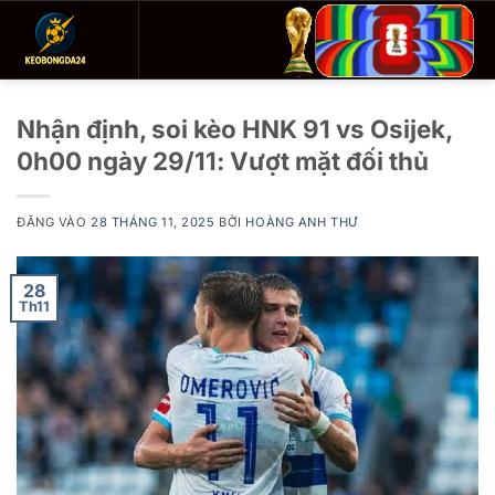
Bỏ
qua
nội
dung
Nhận định, soi kèo HNK 91 vs Osijek,
0h00 ngày 29/11: Vượt mặt đối thủ
ĐĂNG VÀO
28 THÁNG 11, 2025
BỞI
HOÀNG ANH THƯ
28
Th11