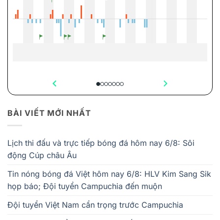
BÀI VIẾT MỚI NHẤT
Lịch thi đấu và trực tiếp bóng đá hôm nay 6/8: Sôi
động Cúp châu Âu
Tin nóng bóng đá Việt hôm nay 6/8: HLV Kim Sang Sik
họp báo; Đội tuyển Campuchia đến muộn
Đội tuyển Việt Nam cẩn trọng trước Campuchia