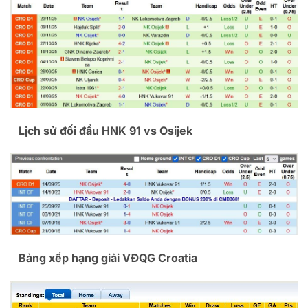
Lịch sử đối đầu HNK 91 vs Osijek
Bảng xếp hạng giải VĐQG Croatia