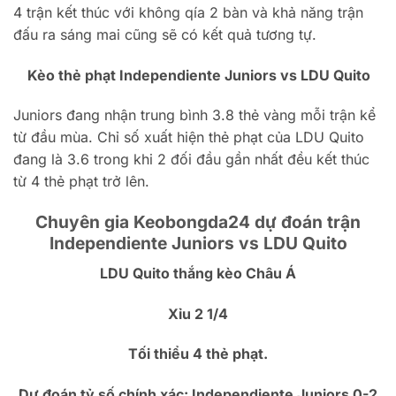
4 trận kết thúc với không qía 2 bàn và khả năng trận
đấu ra sáng mai cũng sẽ có kết quả tương tự.
Kèo thẻ phạt Independiente Juniors vs LDU Quito
Juniors đang nhận trung bình 3.8 thẻ vàng mỗi trận kể
từ đầu mùa. Chỉ số xuất hiện thẻ phạt của LDU Quito
đang là 3.6 trong khi 2 đối đầu gần nhất đều kết thúc
từ 4 thẻ phạt trở lên.
Chuyên gia Keobongda24 dự đoán trận
Independiente Juniors vs LDU Quito
LDU Quito thắng kèo Châu Á
Xỉu 2 1/4
Tối thiểu 4 thẻ phạt.
Dự đoán tỷ số chính xác: Independiente Juniors 0-2