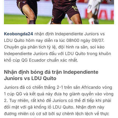
Keobongda24
nhận định Independiente Juniors vs
LDU Quito hôm nay diễn ra lúc 08h00 ngày 09/07.
Chuyên gia phân tích tỷ lệ, đội hình ra sân, soi kèo
Independiente Juniors đấu với LDU Quito trong khuôn
khổ cúp QG Ecuador chuẩn xác nhất.
Nhận định bóng đá trận Independiente
Juniors vs LDU Quito
Juniors đã có chiến thắng 2-1 trên sân Africando vòng
1 cúp QG và kết quả này đưa họ giành quyền vào vòng
2. Tuy nhiên, rất khó để Juniors có thể đi tiếp khi phải
đối mặt với gã khổng lồ LDU Quito. Nhận định này
đương nhiên có cơ sở bởi sự chênh lệch lệch về thực