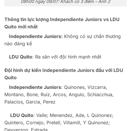
08h00 ngày 09/07: Khách có 3 điểm – Ảnh 2
Thông tin lực lượng Independiente Juniors vs LDU
Quito mới nhất
Independiente Juniors:
Không có sự chấn thương
nào đáng kể
LDU Quito
: Ra sân với đội hình mạnh nhất
Đội hình dự kiến Independiente Juniors đấu với LDU
Quito
Independiente Juniors
: Quinones, Vizcarra,
Montano, Bone, Ruiz, Arcos, Angulo, Schiacchua,
Palacios, Garcia, Perez
LDU Quito
: Valle; Menendez, Ade, L Quinonez;
Quintero, Cornejo, Pretell, Villamill, Y Quinonez;
Deyverson, Estrada