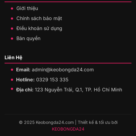
Giới thiệu
Chính sách bảo mật
Điều khoản sử dụng
Bản quyền
Liên Hệ
Email:
admin@keobongda24.com
Hotline:
0329 153 335
Địa chỉ:
123 Nguyễn Trãi, Q.1, TP. Hồ Chí Minh
© 2025 Keobongda24.com | Thiết kế & tối ưu bởi
KEOBONGDA24