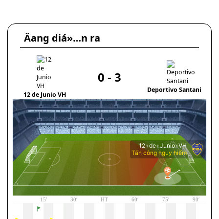
Äang diá»…n ra
0
-
3
Deportivo Santani
12 de Junio VH