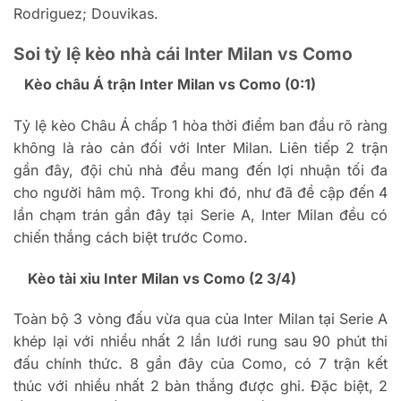
Rodriguez; Douvikas.
Soi tỷ lệ kèo nhà cái Inter Milan vs Como
Kèo châu Á trận Inter Milan vs Como (0:1)
Tỷ lệ kèo Châu Á chấp 1 hòa thời điểm ban đầu rõ ràng
không là rào cản đối với Inter Milan. Liên tiếp 2 trận
gần đây, đội chủ nhà đều mang đến lợi nhuận tối đa
cho người hâm mộ. Trong khi đó, như đã đề cập đến 4
lần chạm trán gần đây tại Serie A, Inter Milan đều có
chiến thắng cách biệt trước Como.
Kèo tài xỉu Inter Milan vs Como (2 3/4)
Toàn bộ 3 vòng đấu vừa qua của Inter Milan tại Serie A
khép lại với nhiều nhất 2 lần lưới rung sau 90 phút thi
đấu chính thức. 8 gần đây của Como, có 7 trận kết
thúc với nhiều nhất 2 bàn thắng được ghi. Đặc biệt, 2