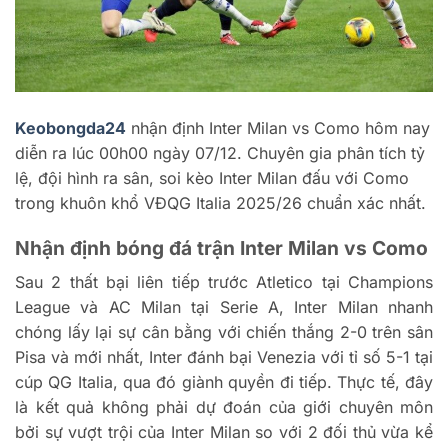
Keobongda24
n
hận định Inter Milan vs Como hôm nay
diễn ra lúc 00h00 ngày 07/12. Chuyên gia phân tích tỷ
lệ, đội hình ra sân, soi kèo Inter Milan đấu với Como
trong khuôn khổ VĐQG Italia 2025/26 chuẩn xác nhất.
Nhận định bóng đá trận Inter Milan vs Como
Sau 2 thất bại liên tiếp trước Atletico tại Champions
League và AC Milan tại Serie A, Inter Milan nhanh
chóng lấy lại sự cân bằng với chiến thắng 2-0 trên sân
Pisa và mới nhất, Inter đánh bại Venezia với tỉ số 5-1 tại
cúp QG Italia, qua đó giành quyền đi tiếp. Thực tế, đây
là kết quả không phải dự đoán của giới chuyên môn
bởi sự vượt trội của Inter Milan so với 2 đối thủ vừa kể