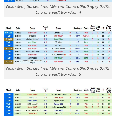
Nhận định, Soi kèo Inter Milan vs Como 00h00 ngày 07/12:
Chủ nhà vượt trội – Ảnh 4
Nhận định, Soi kèo Inter Milan vs Como 00h00 ngày 07/12:
Chủ nhà vượt trội – Ảnh 3