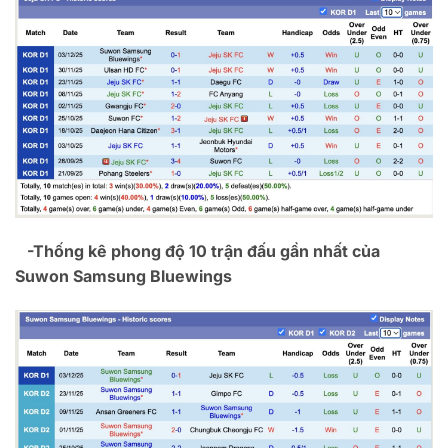
-Thống kê phong độ 10 trận đấu gần nhất của
Suwon Samsung Bluewings