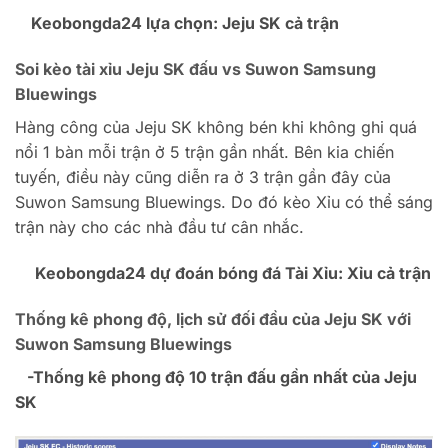
Keobongda24
lựa chọn: Jeju SK cả trận
Soi kèo tài xỉu Jeju SK đấu vs Suwon Samsung
Bluewings
Hàng công của Jeju SK không bén khi không ghi quá
nổi 1 bàn mỗi trận ở 5 trận gần nhất. Bên kia chiến
tuyến, điều này cũng diễn ra ở 3 trận gần đây của
Suwon Samsung Bluewings. Do đó kèo Xỉu có thể sáng
trận này cho các nhà đầu tư cân nhắc.
Keobongda24
dự đoán bóng đá Tài Xỉu: Xỉu cả trận
Thống kê phong độ, lịch sử đối đầu của Jeju SK với
Suwon Samsung Bluewings
-Thống kê phong độ 10 trận đấu gần nhất của Jeju
SK