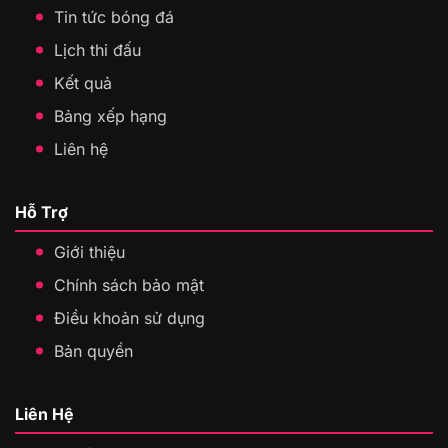
Tin tức bóng đá
Lịch thi đấu
Kết quả
Bảng xếp hạng
Liên hệ
Hỗ Trợ
Giới thiệu
Chính sách bảo mật
Điều khoản sử dụng
Bản quyền
Liên Hệ