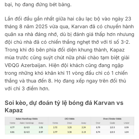
bại, họ đang đứng bét bảng.
Lần đối đầu gần nhất giữa hai câu lạc bộ vào ngày 23
tháng 8 năm 2025 vừa qua, Karvan đã có chuyến hành
quân xa nhà đáng nhớ, dù bị đánh giá thấp hơn nhưung
đội chủ nhà đã có chiến thắng nghẹt thở với tỉ số 3-2.
Trong khi đó bên phía đối diện khung thành, Kapaz
mùa trước cũng suýt chút nữa phải chào tạm biệt giải
VĐQG Azerbaijan. Hiện đội khách cũng đang ngập
trong những khó khăn khi 11 vòng đấu chỉ có 1 chiến
thắng và thua đến 8. Họ đang xếp ngay trên đối thủ
với chỉ 3 điểm hơn.
Soi kèo, dự đoán tỷ lệ bóng đá Karvan vs
Kapaz