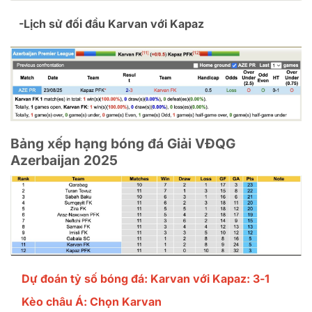
-Lịch sử đối đầu Karvan với Kapaz
Bảng xếp hạng bóng đá Giải VĐQG
Azerbaijan 2025
Dự đoán tỷ số bóng đá: Karvan với Kapaz: 3-1
Kèo châu Á: Chọn Karvan