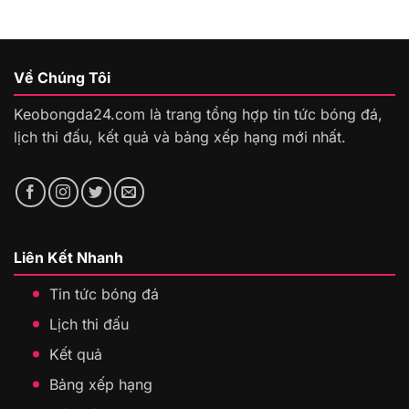
Về Chúng Tôi
Keobongda24.com là trang tổng hợp tin tức bóng đá,
lịch thi đấu, kết quả và bảng xếp hạng mới nhất.
Liên Kết Nhanh
Tin tức bóng đá
Lịch thi đấu
Kết quả
Bảng xếp hạng