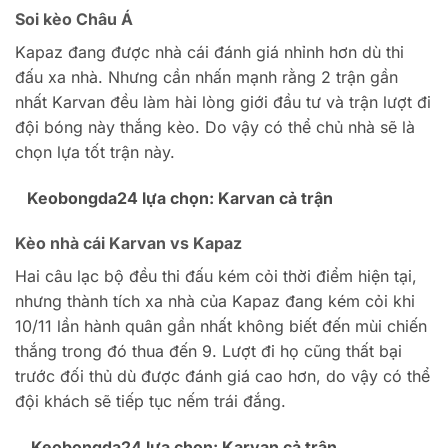
Soi kèo Châu Á
Kapaz đang được nhà cái đánh giá nhỉnh hơn dù thi
đấu xa nhà. Nhưng cần nhấn mạnh rằng 2 trận gần
nhất Karvan đều làm hài lòng giới đầu tư và trận lượt đi
đội bóng này thắng kèo. Do vậy có thể chủ nhà sẽ là
chọn lựa tốt trận này.
Keobongda24
lựa chọn: Karvan cả trận
Kèo nhà cái Karvan vs Kapaz
Hai câu lạc bộ đều thi đấu kém cỏi thời điểm hiện tại,
nhưng thành tích xa nhà của Kapaz đang kém cỏi khi
10/11 lần hành quân gần nhất không biết đến mùi chiến
thắng trong đó thua đến 9. Lượt đi họ cũng thất bại
trước đối thủ dù được đánh giá cao hơn, do vậy có thể
đội khách sẽ tiếp tục nếm trái đắng.
Keobongda24
lựa chọn: Karvan cả trận