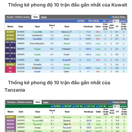
Thống kê phong độ 10 trận đấu gần nhất của Kuwait
Thống kê phong độ 10 trận đấu gần nhất của
Tanzania