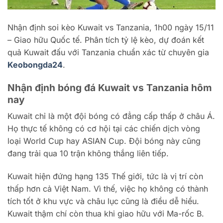
Nhận định soi kèo Kuwait vs Tanzania, 1h00 ngày 15/11
– Giao hữu Quốc tế. Phân tích tỷ lệ kèo, dự đoán kết
quả Kuwait đấu với Tanzania chuẩn xác từ chuyên gia
Keobongda24
.
Nhận định bóng đá Kuwait vs Tanzania hôm
nay
Kuwait chỉ là một đội bóng có đẳng cấp thấp ở châu Á.
Họ thực tế không có cơ hội tại các chiến dịch vòng
loại World Cup hay ASIAN Cup. Đội bóng này cũng
đang trải qua 10 trận không thắng liên tiếp.
Kuwait hiện đứng hạng 135 Thế giới, tức là vị trí còn
thấp hơn cả Việt Nam. Vì thế, việc họ không có thành
tích tốt ở khu vực và châu lục cũng là điều dễ hiểu.
Kuwait thậm chí còn thua khi giao hữu với Ma-rốc B.