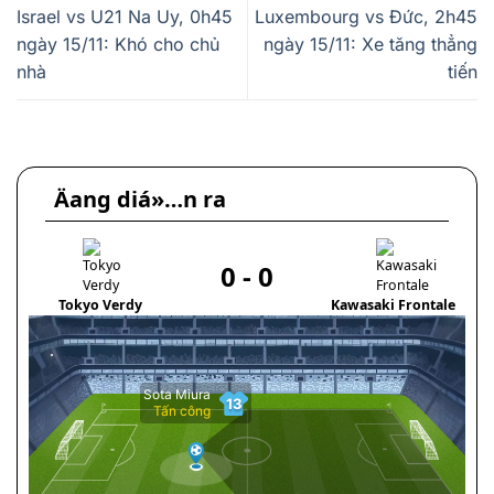
Israel vs U21 Na Uy, 0h45
Luxembourg vs Đức, 2h45
ngày 15/11: Khó cho chủ
ngày 15/11: Xe tăng thẳng
nhà
tiến
Äang diá»…n ra
0
-
0
Tokyo Verdy
Kawasaki Frontale
M