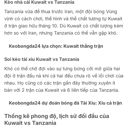
Kèo nhà cái Kuwait vs Tanzania
Tanzania vừa để thua trước Iran, một đội bóng Vùng
vịnh có cách chơi, thể hình và thể chất tương tự Kuwait
ở trận giao hữu tháng 10. Dù Kuwait có chất lượng kém
hơn so với Iran, nhưng Tanzania có thể vẫn gặp khó.
Keobongda24
lựa chọn: Kuwait thắng trận
Soi kèo tài xỉu Kuwait vs Tanzania
Khó có thể chờ đợi vào sự tưng bừng cởi mở giữa hai
đội ở trận đấu nà khi cả hai đều chưa rõ về lối chơi của
nhau. Họ cũng có các trận gần đây thường xuyên ít
bàn với 2 trận của Kuwait và 6 liên tiếp của Tanzania.
Keobongda24
dự đoán bóng đá Tài Xỉu: Xỉu cả trận
Thống kê phong độ, lịch sử đối đầu của
Kuwait vs Tanzania