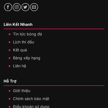
Liên Kết Nhanh
Tin tức bóng đá
Lịch thi đấu
Kết quả
Bảng xếp hạng
Liên hệ
Hỗ Trợ
Giới thiệu
Chính sách bảo mật
Điều khoản sử dụng