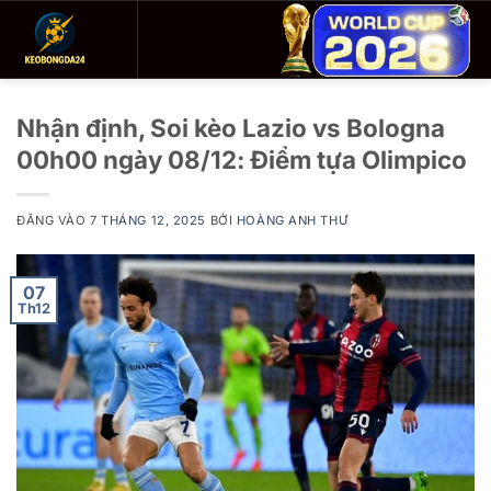
Bỏ
qua
nội
dung
Nhận định, Soi kèo Lazio vs Bologna
00h00 ngày 08/12: Điểm tựa Olimpico
ĐĂNG VÀO
7 THÁNG 12, 2025
BỞI
HOÀNG ANH THƯ
07
Th12