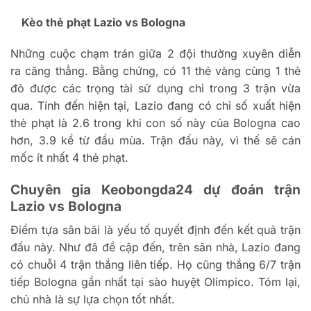
Kèo thẻ phạt Lazio vs Bologna
Những cuộc chạm trán giữa 2 đội thường xuyên diễn
ra căng thẳng. Bằng chứng, có 11 thẻ vàng cùng 1 thẻ
đỏ được các trọng tài sử dụng chỉ trong 3 trận vừa
qua. Tính đến hiện tại, Lazio đang có chỉ số xuất hiện
thẻ phạt là 2.6 trong khi con số này của Bologna cao
hơn, 3.9 kể từ đầu mùa. Trận đấu này, vì thế sẽ cán
mốc ít nhất 4 thẻ phạt.
Chuyên gia Keobongda24 dự đoán trận
Lazio vs Bologna
Điểm tựa sân bãi là yếu tố quyết định đến kết quả trận
đấu này. Như đã đề cập đến, trên sân nhà, Lazio đang
có chuỗi 4 trận thắng liên tiếp. Họ cũng thắng 6/7 trận
tiếp Bologna gần nhất tại sào huyệt Olimpico. Tóm lại,
chủ nhà là sự lựa chọn tốt nhất.