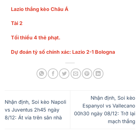
Lazio thắng kèo Châu Á
Tài 2
Tối thiểu 4 thẻ phạt.
Dự đoán tỷ số chính xác: Lazio 2-1 Bologna
Nhận định, Soi kèo
Nhận định, Soi kèo Napoli
Espanyol vs Vallecano
vs Juventus 2h45 ngày
00h30 ngày 08/12: Trở lại
8/12: Át vía trên sân nhà
mạch thắng