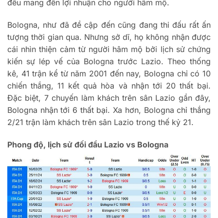
đều mang đến lợi nhuận cho người hâm mộ.
Bologna, như đã đề cập đến cũng đang thi đấu rất ấn
tượng thời gian qua. Nhưng sở dĩ, họ không nhận được
cái nhìn thiện cảm từ người hâm mộ bởi lịch sử chứng
kiến sự lép vế của Bologna trước Lazio. Theo thống
kê, 41 trận kể từ năm 2001 đến nay, Bologna chỉ có 10
chiến thắng, 11 kết quả hòa và nhận tới 20 thất bại.
Đặc biệt, 7 chuyến làm khách trên sân Lazio gần đây,
Bologna nhận tới 6 thất bại. Xa hơn, Bologna chỉ thắng
2/21 trận làm khách trên sân Lazio trong thế kỷ 21.
Phong độ, lịch sử đối đầu Lazio vs Bologna