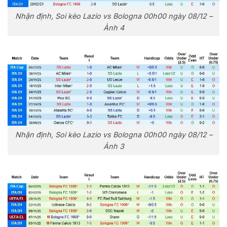
Nhận định, Soi kèo Lazio vs Bologna 00h00 ngày 08/12 –
Ảnh 4
Nhận định, Soi kèo Lazio vs Bologna 00h00 ngày 08/12 –
Ảnh 3