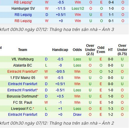
nkfurt 00h30 ngày 07/12: Thăng hoa trên sân nhà – Ảnh 3
nkfurt 00h30 ngày 07/12: Thăng hoa trên sân nhà – Ảnh 2