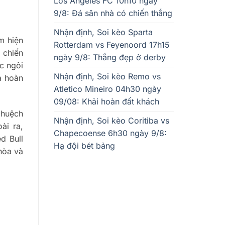
Los Angeles FC 10h10 ngày
9/8: Đá sân nhà có chiến thắng
Nhận định, Soi kèo Sparta
m hiện
Rotterdam vs Feyenoord 17h15
8 chiến
ngày 9/8: Thắng đẹp ở derby
ợc ngôi
Nhận định, Soi kèo Remo vs
là hoàn
Atletico Mineiro 04h30 ngày
09/08: Khải hoàn đất khách
chuệch
Nhận định, Soi kèo Coritiba vs
ài ra,
Chapecoense 6h30 ngày 9/8:
d Bull
Hạ đội bét bảng
 hòa và