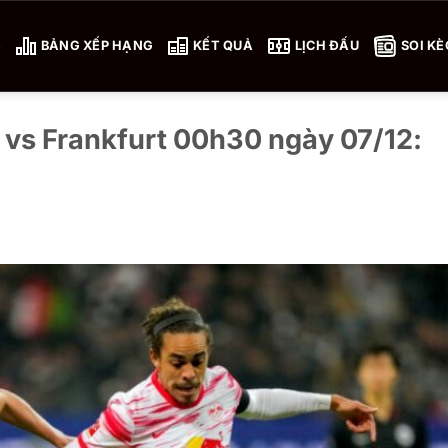
4
BẢNG XẾP HẠNG
KẾT QUẢ
LỊCH ĐẤU
SOI KÈ
g vs Frankfurt 00h30 ngày 07/12: