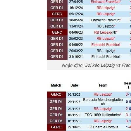
Nhận định, Soi kèo Leipzig vs Fra