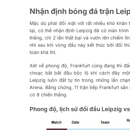
Nhận định bóng đá trận Leip
Mặc dù phải đối mặt với rất nhiều khó khăn 
tại, có thể nhận định Leipzig đã có màn trình 
thắng, chỉ 2 lần thất bại và vươn lên chiếm lĩ
nhì sau khi vòng đấu này kết thúc bởi đối thủ
toàn khả thi.
Xét về phong độ, Frankfurt cũng đang thi đấu
choạc bắt bắt đầu bộc lộ khi cách đây một
Leipzig luôn đất tự tin trong những lần chạm
Arena. Bằng chứng, 11 trận tiếp Frankfurt sân 
có 8 chiến thắng.
Phong độ, lịch sử đối đầu Leipzig vs