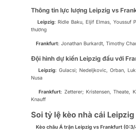
Thông tin lực lượng Leipzig vs Fran
Leipzig
: Ridle Baku, Eljif Elmas, Youssuf
thương
Frankfurt
: Jonathan Burkardt, Timothy Cha
Đội hình dự kiến Leipzig đấu với Fra
Leipzig
: Gulacsi; Nedeljkovic, Orban, L
Nusa
Frankfurt
: Zetterer; Kristensen, Theate,
Knauff
Soi tỷ lệ kèo nhà cái Leipzig
Kèo châu Á trận Leipzig vs Frankfurt (0:3/