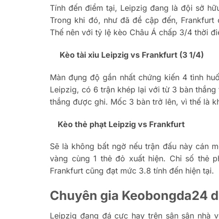
Tính đến điểm tại, Leipzig đang là đội sở hữ
Trong khi đó, như đã đề cập đến, Frankfurt c
Thế nên với tỷ lệ kèo Châu Á chấp 3/4 thời đi
Kèo tài xỉu Leipzig vs Frankfurt (3 1/4)
Màn đụng độ gần nhất chứng kiến 4 tình huốn
Leipzig, có 6 trận khép lại với từ 3 bàn thắn
thắng được ghi. Mốc 3 bàn trở lên, vì thế là kh
Kèo thẻ phạt Leipzig vs Frankfurt
Sẽ là không bất ngờ nếu trận đấu này cán mố
vàng cùng 1 thẻ đỏ xuất hiện. Chỉ số thẻ p
Frankfurt cũng đạt mức 3.8 tính đến hiện tại.
Chuyên gia Keobongda24 dự 
Leipzig đang đá cực hay trên sân sân nhà vớ