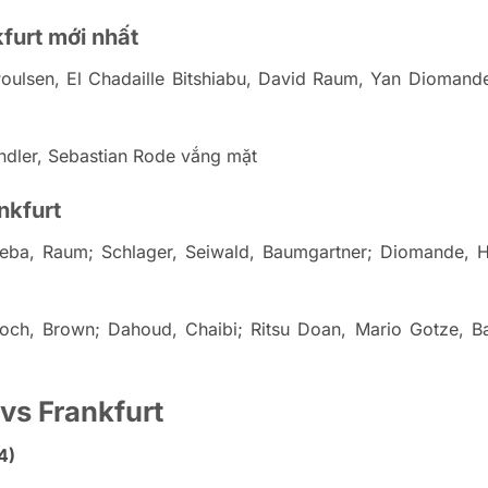
kfurt mới nhất
 Poulsen, El Chadaille Bitshiabu, David Raum, Yan Diomand
ndler, Sebastian Rode vắng mặt
nkfurt
ukeba, Raum; Schlager, Seiwald, Baumgartner; Diomande, H
 Koch, Brown; Dahoud, Chaibi; Ritsu Doan, Mario Gotze, B
 vs Frankfurt
4)