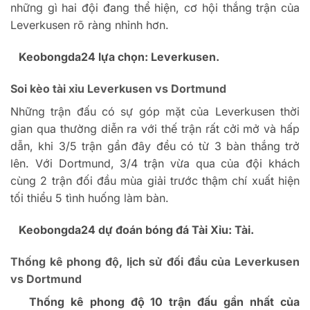
những gì hai đội đang thể hiện, cơ hội thắng trận của
Leverkusen rõ ràng nhỉnh hơn.
Keobongda24
lựa chọn: Leverkusen.
Soi kèo tài xỉu Leverkusen vs Dortmund
Những trận đấu có sự góp mặt của Leverkusen thời
gian qua thường diễn ra với thế trận rất cởi mở và hấp
dẫn, khi 3/5 trận gần đây đều có từ 3 bàn thắng trở
lên. Với Dortmund, 3/4 trận vừa qua của đội khách
cùng 2 trận đối đầu mùa giải trước thậm chí xuất hiện
tối thiểu 5 tình huống làm bàn.
Keobongda24
dự đoán bóng đá Tài Xỉu: Tài.
Thống kê phong độ, lịch sử đối đầu của Leverkusen
vs Dortmund
Thống kê phong độ 10 trận đấu gần nhất của