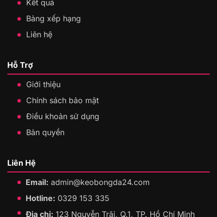
Kết quả
Bảng xếp hạng
Liên hệ
Hỗ Trợ
Giới thiệu
Chính sách bảo mật
Điều khoản sử dụng
Bản quyền
Liên Hệ
Email:
admin@keobongda24.com
Hotline:
0329 153 335
Địa chỉ:
123 Nguyễn Trãi, Q.1, TP. Hồ Chí Minh