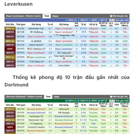
Leverkusen
Thống kê phong độ 10 trận đấu gần nhất của
Dortmund