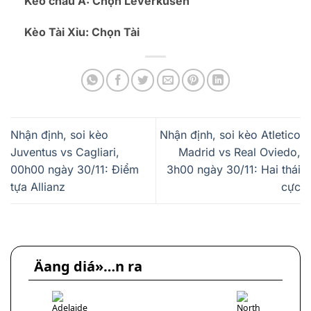
Kèo châu Á: Chọn Leverkusen
Kèo Tài Xỉu: Chọn Tài
Nhận định, soi kèo
Nhận định, soi kèo Atletico
Juventus vs Cagliari,
Madrid vs Real Oviedo,
00h00 ngày 30/11: Điểm
3h00 ngày 30/11: Hai thái
tựa Allianz
cực
Äang diá»…n ra