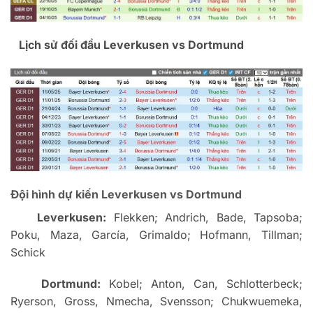
Lịch sử đối đầu Leverkusen vs Dortmund
Đội hình dự kiến Leverkusen vs Dortmund
Leverkusen:
Flekken; Andrich, Bade, Tapsoba;
Poku, Maza, García, Grimaldo; Hofmann, Tillman;
Schick
Dortmund:
Kobel; Anton, Can, Schlotterbeck;
Ryerson, Gross, Nmecha, Svensson; Chukwuemeka,