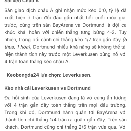
Soi kèo Châu Á
Sàn giao dịch châu Á ghi nhận mức kèo 0:0, tỷ lệ đã
xuất hiện ở trận đối đầu gần nhất hồi cuối mùa giải
trước, cũng trên sân BayArena và Dortmund là đội ca
khúc khải hoàn với chiến thắng tưng bừng 4-2. Tuy
nhiên, trong bối cảnh chỉ thắng kèo 1/7 trận gần đây
(5
thua, 1 hòa),
Dortmund nhiều khả năng sẽ không thể tái
hiện thành tích này trước một Leverkusen bùng nổ với
4 trận toàn thắng kèo châu Á.
Keobongda24
lựa chọn: Leverkusen.
Kèo nhà cái Leverkusen vs Dortmund
Đà hồi sinh của Leverkusen đang là vô cùng ấn tượng
với 4 trận gần đây toàn thắng trên mọi đấu trường.
Trong khi đó, Dortmund hành quân tới BayArena với
thành tích chỉ thắng 1/4 trận ra quân gần đây. Trên sân
khách, Dortmund cũng chỉ thắng 2/6 trận vừa qua. Với