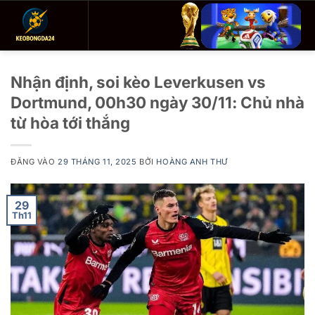
Bỏ
qua
nội
dung
Nhận định, soi kèo Leverkusen vs
Dortmund, 00h30 ngày 30/11: Chủ nhà
từ hòa tới thắng
ĐĂNG VÀO
29 THÁNG 11, 2025
BỞI
HOÀNG ANH THƯ
29
Th11