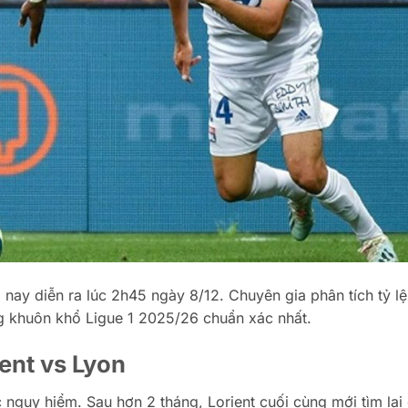
 nay diễn ra lúc 2h45 ngày 8/12. Chuyên gia phân tích tỷ lệ
ong khuôn khổ Ligue 1 2025/26 chuẩn xác nhất.
ent vs Lyon
 nguy hiểm. Sau hơn 2 tháng, Lorient cuối cùng mới tìm lại