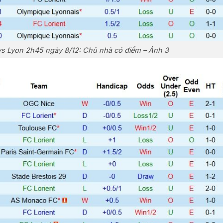
 vs Lyon 2h45 ngày 8/12: Chủ nhà có điểm – Ảnh 3