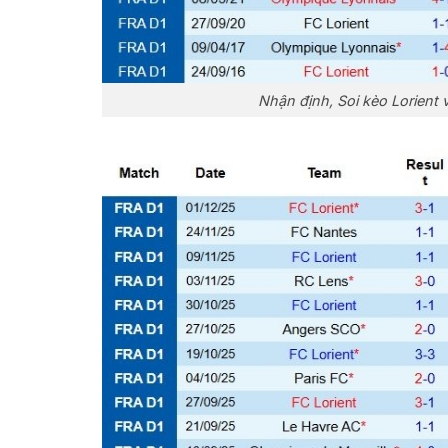
Nhận định, Soi kèo Lorient