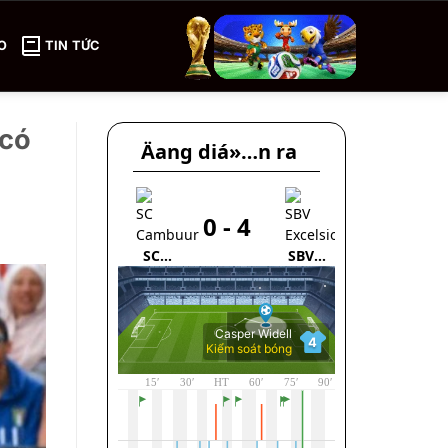
O
TIN TỨC
 có
Äang diá»…n ra
0
-
4
1
SC
SBV
Club
Cambuur
Excelsior
Brugge