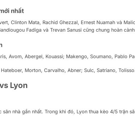
 mới nhất
vert, Clinton Mata, Rachid Ghezzal, Ernest Nuamah và Mali
, Bandiougou Fadiga và Trevan Sanusi cũng chung hoàn cảnh
n
Bris, Avom, Abergel, Kouassi; Makengo, Soumano, Pablo Pa
; Hateboer, Morton, Carvalho, Abner; Sulc, Satriano, Tolisso
 vs Lyon
c sân nhà gần nhất. Trong khi đó, Lyon thua kèo 4/5 trận s