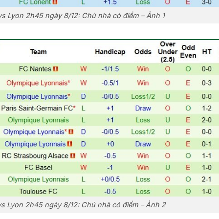
 vs Lyon 2h45 ngày 8/12: Chủ nhà có điểm – Ảnh 1
 vs Lyon 2h45 ngày 8/12: Chủ nhà có điểm – Ảnh 2