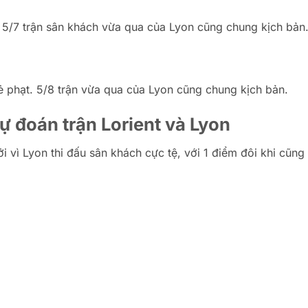
n. 5/7 trận sân khách vừa qua của Lyon cũng chung kịch bản
thẻ phạt. 5/8 trận vừa qua của Lyon cũng chung kịch bản.
 đoán trận Lorient và Lyon
i vì Lyon thi đấu sân khách cực tệ, với 1 điểm đôi khi cũng 