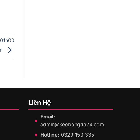
 01h00
ểm
Liên Hệ
Email:
admin@keobongda24.com
Hotline:
0329 153 335