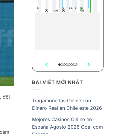
BÀI VIẾT MỚI NHẤT
, đội
Tragamonedas Online con
Dinero Real en Chile este 2026
Mejores Casinos Online en
España Agosto 2026 Goal com
 cảm