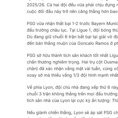
2025/26. Cả hai đội đều vừa phải chịu đựng n
cuộc đối đầu này trở nên căng thẳng hơn bao 
PSG vừa nhận thất bại 1-2 trước Bayern Munic
đấu trường châu lục. Tại Ligue 1, đội bóng t
Dù đang giữ chuỗi 6 trận bất bại tại giải vô 
đến bàn thắng muộn của Goncalo Ramos ở phú
PSG sở hữu thành tích sân khách tốt nhất Li
chấn thương nghiêm trọng. Hai trụ cột Ousm
chân) đã xác nhận vắng mặt vài tuần, cùng vớ
xoay sở mà thiếu vắng 1/3 đội hình mạnh nhất
Về phía Lyon, đội chủ nhà đang xếp thứ 6 này 
chuỗi 3 trận không thắng trên mọi đấu trườn
tích sân nhà của Lyon lại cực kỳ ấn tượng: Th
Nếu giành chiến thắng, Lyon sẽ áp sát PSG c