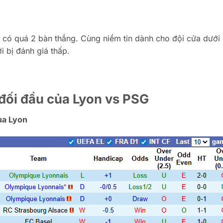
g có quá 2 bàn thắng. Cùng niềm tin dành cho đội cửa dưới
i bị đánh giá thấp.
 đối đầu của Lyon vs PSG
ủa Lyon