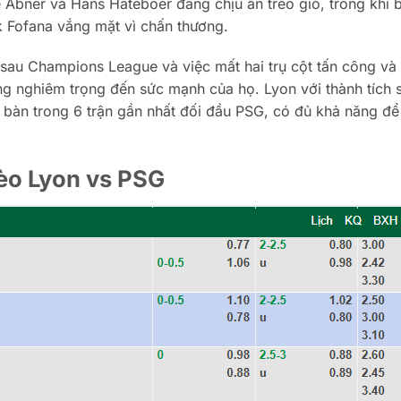
 Abner và Hans Hateboer đang chịu án treo giò, trong khi 
 Fofana vắng mặt vì chấn thương.
sau Champions League và việc mất hai trụ cột tấn công và
g nghiêm trọng đến sức mạnh của họ. Lyon với thành tích 
hi bàn trong 6 trận gần nhất đối đầu PSG, có đủ khả năng đ
kèo Lyon vs PSG