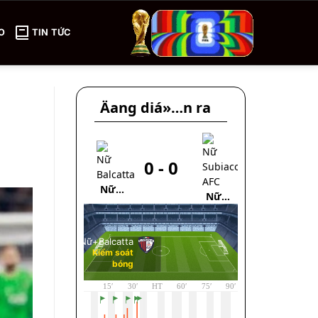
O
TIN TỨC
Äang diá»…n ra
0
-
0
1
Nữ
Nữ
Balcatta
Modbury
Subiaco
Vista (W)
AFC