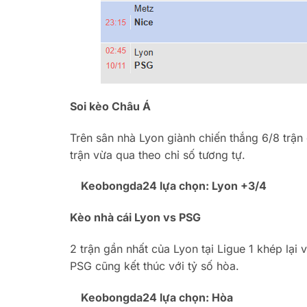
Soi kèo Châu Á
Trên sân nhà Lyon giành chiến thắng 6/8 trận
trận vừa qua theo chỉ số tương tự.
Keobongda24
lựa chọn: Lyon +3/4
Kèo nhà cái Lyon vs PSG
2 trận gần nhất của Lyon tại Ligue 1 khép lại
PSG cũng kết thúc với tỷ số hòa.
Keobongda24
lựa chọn: Hòa