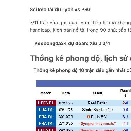
Soi kèo tài xỉu Lyon vs PSG
7/11 trận vừa qua của Lyon khép lại mà khôn
handicap, kịch bản nổ tài trong 90 phút sắp tớ
Keobongda24
dự đoán: Xỉu 2 3/4
Thống kê phong độ, lịch sử
Thống kê phong độ 10 trận đấu gần nhất c