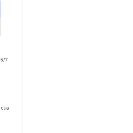
 5/7
 của