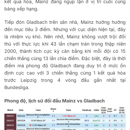
kết quả hòa, Mainz đang ngụp lặn ở vị trí cuối cùng
bảng xếp hạng.
Tiếp đón Gladbach trên sân nhà, Mainz hướng hướng
đến mục tiêu 3 điểm. Nhưng với cục diện hiện tại, đây
là nhiệm vụ khó. Nên nhớ, Mainz không vượt trội đối
thủ với thực lực khi 43 lần chạm trán trong thập niên
2000, thành tích cực kỳ cân bằng khi mỗi đội có 15
chiến thắng cùng 13 lần chia điểm. Đặc biệt, đây là thời
điểm mà phong độ Gladbach đang duy trì ở mức ổn
định cực cao với 3 chiến thắng cùng 1 kết quả hòa
trước Leipzig trong 4 vòng đấu gần nhất tại
Bundesliga.
Phong độ, lịch sử đối đầu Mainz vs Gladbach