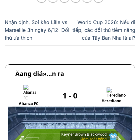
Nhận định, Soi kèo Lille vs
World Cup 2026: Nếu đi
Marseille 3h ngày 6/12: Đối
tiếp, các đối thủ tiềm năng
thủ ưa thích
của Tây Ban Nha là ai?
Äang diá»…n ra
1
-
0
Herediano
Alianza FC
De