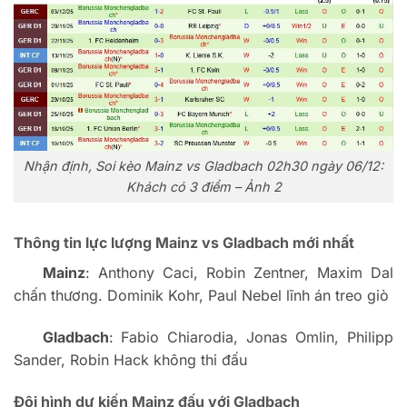
Nhận định, Soi kèo Mainz vs Gladbach 02h30 ngày 06/12:
Khách có 3 điểm – Ảnh 2
Thông tin lực lượng Mainz vs Gladbach mới nhất
Mainz
: Anthony Caci, Robin Zentner, Maxim Dal
chấn thương. Dominik Kohr, Paul Nebel lĩnh án treo giò
Gladbach
: Fabio Chiarodia, Jonas Omlin, Philipp
Sander, Robin Hack không thi đấu
Đội hình dự kiến Mainz đấu với Gladbach