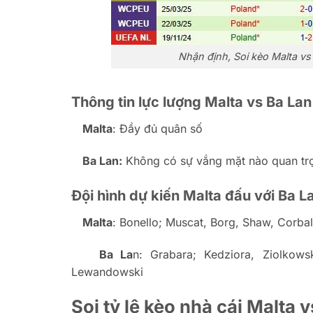
Nhận định, Soi kèo Malta vs
Thông tin lực lượng Malta vs Ba Lan
Malta
: Đầy đủ quân số
Ba Lan:
Không có sự vắng mặt nào quan tr
Đội hình dự kiến Malta đấu với Ba L
Malta
: Bonello; Muscat, Borg, Shaw, Corba
Ba La
n: Grabara; Kedziora, Ziolkowsk
Lewandowski
Soi tỷ lệ kèo nhà cái Malta 