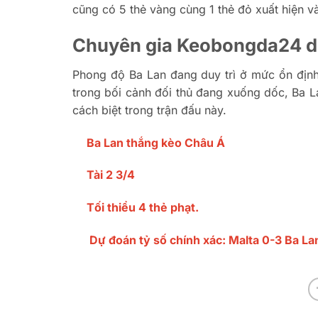
cũng có 5 thẻ vàng cùng 1 thẻ đỏ xuất hiện và 
Chuyên gia Keobongda24 dự
Phong độ Ba Lan đang duy trì ở mức ổn định
trong bối cảnh đối thủ đang xuống dốc, Ba La
cách biệt trong trận đấu này.
Ba Lan thắng kèo Châu Á
Tài 2 3/4
Tối thiểu 4 thẻ phạt.
Dự đoán tỷ số chính xác: Malta 0-3 Ba La