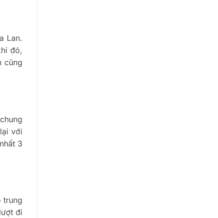
a Lan.
hi đó,
n cũng
 chung
ại với
nhất 3
ó trung
lượt đi