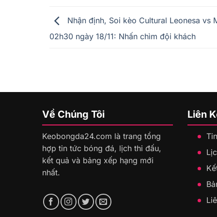
Nhận định, Soi kèo Cultural Leonesa vs 
02h30 ngày 18/11: Nhấn chìm đội khách
Về Chúng Tôi
Liên 
Keobongda24.com là trang tổng
Ti
hợp tin tức bóng đá, lịch thi đấu,
Lịc
kết quả và bảng xếp hạng mới
Kế
nhất.
Bả
Li