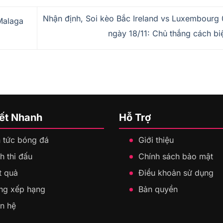
Nhận định, Soi kèo Bắc Ireland vs Luxembourg
Malaga
ngày 18/11: Chủ thắng cách bi
Kết Nhanh
Hỗ Trợ
n tức bóng đá
Giới thiệu
h thi đấu
Chính sách bảo mật
t quả
Điều khoản sử dụng
ng xếp hạng
Bản quyền
ên hệ