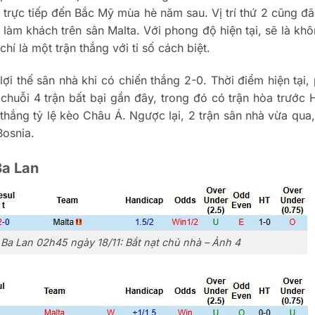
é trực tiếp đến Bắc Mỹ mùa hè năm sau. Vị trí thứ 2 cũng đ
làm khách trên sân Malta. Với phong độ hiện tại, sẽ là khô
hí là một trận thắng với tỉ số cách biệt.
 lợi thế sân nhà khi có chiến thắng 2-0. Thời điểm hiện tại
chuỗi 4 trận bất bại gần đây, trong đó có trận hòa trước 
thắng tỷ lệ kèo Châu Á. Ngược lại, 2 trận sân nhà vừa qua,
Bosnia.
Ba Lan
 Ba Lan 02h45 ngày 18/11: Bắt nạt chủ nhà – Ảnh 4