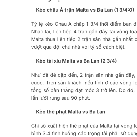
Kèo châu Á trận Malta vs Ba Lan (1 3/4:0)
Tỷ lệ kèo Châu Á chấp 1 3/4 thời điểm ban đ
Nhắc lại, liên tiếp 4 trận gần đây tại vòng 
Malta thua liên tiếp 2 trận sân nhà gần nh
vượt qua đội chủ nhà với tỷ số cách biệt.
Kèo tài xỉu Malta vs Ba Lan (2 3/4)
Như đã đề cập đến, 2 trận sân nhà gần đây, M
cuộc. Trên sân khách, nếu tính ở các vòng lo
tổng số bàn thắng đạt mốc 3 trở lên. Do đó, 
lần lưới rung sau 90 phút.
Kèo thẻ phạt Malta vs Ba Lan
Chỉ số xuất hiện thẻ phạt của Malta tại vòng 
bình 3.4 tình huống các trọng tài phải sử dụn