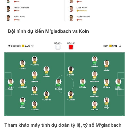
Đội hình dự kiến M’gladbach vs Koln
Tham khảo máy tính dự đoán tỷ lệ, tỷ số M’gladbach