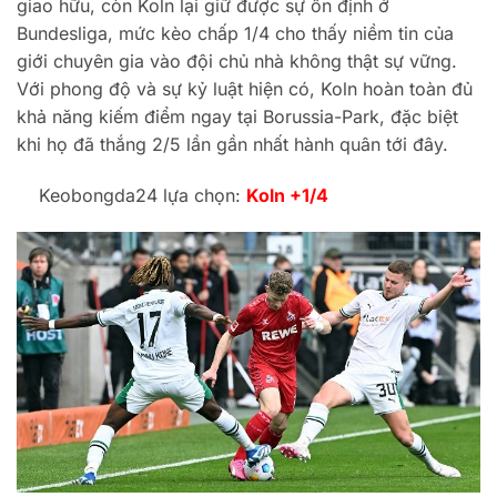
giao hữu, còn Koln lại giữ được sự ổn định ở
Bundesliga, mức kèo chấp 1/4 cho thấy niềm tin của
giới chuyên gia vào đội chủ nhà không thật sự vững.
Với phong độ và sự kỷ luật hiện có, Koln hoàn toàn đủ
khả năng kiếm điểm ngay tại Borussia-Park, đặc biệt
khi họ đã thắng 2/5 lần gần nhất hành quân tới đây.
Keobongda24
lựa chọn:
Koln +1/4