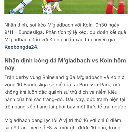
Nhận định, soi kèo M’gladbach với Koln, 0h30 ngày
9/11 – Bundesliga. Phân tích tỷ lệ kèo, dự đoán kết quả
M’gladbach đấu với Koln chuẩn xác từ chuyên gia
Keobongda24
.
Nhận định bóng đá M’gladbach vs Koln hôm
nay
Trận derby vùng Rhineland giữa M’gladbach và Koln ở
vòng 10 Bundesliga sẽ diễn ra tại Borussia-Park, nơi
không khí luôn đặc quánh sự thù địch và niềm kiêu
hãnh của hai sắc trắng–đỏ. Dẫu vậy, bức tranh hiện tại
trên bảng xếp hạng lại phơi bày một thực tế trái ngược.
M’gladbach đang lạc lối ở vị trí thứ 16 với chỉ 6 điểm
sau 9 trận, hiệu số -8 và mới ghi được 10 bàn, trong