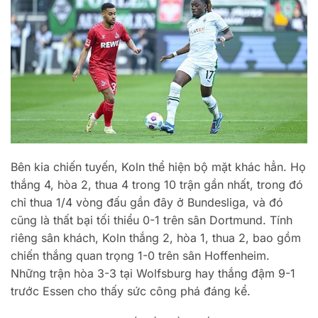
Bên kia chiến tuyến, Koln thể hiện bộ mặt khác hẳn. Họ
thắng 4, hòa 2, thua 4 trong 10 trận gần nhất, trong đó
chỉ thua 1/4 vòng đấu gần đây ở Bundesliga, và đó
cũng là thất bại tối thiểu 0-1 trên sân Dortmund. Tính
riêng sân khách, Koln thắng 2, hòa 1, thua 2, bao gồm
chiến thắng quan trọng 1-0 trên sân Hoffenheim.
Những trận hòa 3-3 tại Wolfsburg hay thắng đậm 9-1
trước Essen cho thấy sức công phá đáng kể.