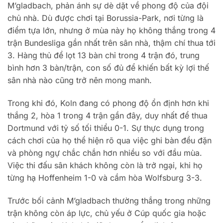
M’gladbach, phản ánh sự dè dặt về phong độ của đội
chủ nhà. Dù được chơi tại Borussia-Park, nơi từng là
điểm tựa lớn, nhưng ở mùa này họ không thắng trong 4
trận Bundesliga gần nhất trên sân nhà, thậm chí thua tới
3. Hàng thủ để lọt 13 bàn chỉ trong 4 trận đó, trung
bình hơn 3 bàn/trận, con số đủ để khiến bất kỳ lợi thế
sân nhà nào cũng trở nên mong manh.
Trong khi đó, Koln đang có phong độ ổn định hơn khi
thắng 2, hòa 1 trong 4 trận gần đây, duy nhất để thua
Dortmund với tỷ số tối thiểu 0-1. Sự thực dụng trong
cách chơi của họ thể hiện rõ qua việc ghi bàn đều đặn
và phòng ngự chắc chắn hơn nhiều so với đầu mùa.
Việc thi đấu sân khách không còn là trở ngại, khi họ
từng hạ Hoffenheim 1-0 và cầm hòa Wolfsburg 3-3.
Trước bối cảnh M’gladbach thường thắng trong những
trận không còn áp lực, chủ yếu ở Cúp quốc gia hoặc