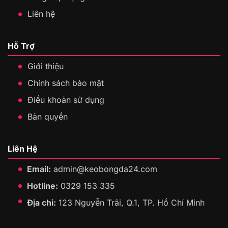
Liên hệ
Hỗ Trợ
Giới thiệu
Chính sách bảo mật
Điều khoản sử dụng
Bản quyền
Liên Hệ
Email:
admin@keobongda24.com
Hotline:
0329 153 335
Địa chỉ:
123 Nguyễn Trãi, Q.1, TP. Hồ Chí Minh