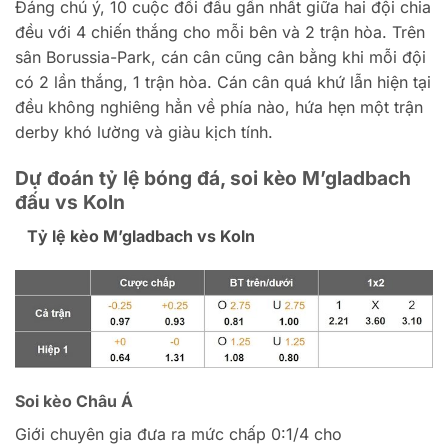
Đáng chú ý, 10 cuộc đối đầu gần nhất giữa hai đội chia
đều với 4 chiến thắng cho mỗi bên và 2 trận hòa. Trên
sân Borussia-Park, cán cân cũng cân bằng khi mỗi đội
có 2 lần thắng, 1 trận hòa. Cán cân quá khứ lẫn hiện tại
đều không nghiêng hẳn về phía nào, hứa hẹn một trận
derby khó lường và giàu kịch tính.
Dự đoán tỷ lệ bóng đá, soi kèo M’gladbach
đấu vs Koln
Tỷ lệ kèo M’gladbach vs Koln
Soi kèo Châu Á
Giới chuyên gia đưa ra mức chấp 0:1/4 cho