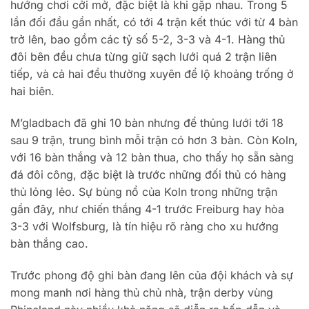
hướng chơi cởi mở, đặc biệt là khi gặp nhau. Trong 5
lần đối đầu gần nhất, có tới 4 trận kết thúc với từ 4 bàn
trở lên, bao gồm các tỷ số 5-2, 3-3 và 4-1. Hàng thủ
đôi bên đều chưa từng giữ sạch lưới quá 2 trận liên
tiếp, và cả hai đều thường xuyên để lộ khoảng trống ở
hai biên.
M’gladbach đã ghi 10 bàn nhưng để thủng lưới tới 18
sau 9 trận, trung bình mỗi trận có hơn 3 bàn. Còn Koln,
với 16 bàn thắng và 12 bàn thua, cho thấy họ sẵn sàng
đá đôi công, đặc biệt là trước những đối thủ có hàng
thủ lỏng lẻo. Sự bùng nổ của Koln trong những trận
gần đây, như chiến thắng 4-1 trước Freiburg hay hòa
3-3 với Wolfsburg, là tín hiệu rõ ràng cho xu hướng
bàn thắng cao.
Trước phong độ ghi bàn đang lên của đội khách và sự
mong manh nơi hàng thủ chủ nhà, trận derby vùng