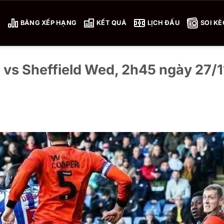
4
BẢNG XẾP HẠNG
KẾT QUẢ
LỊCH ĐẤU
SOI KÈ
l vs Sheffield Wed, 2h45 ngày 27/1