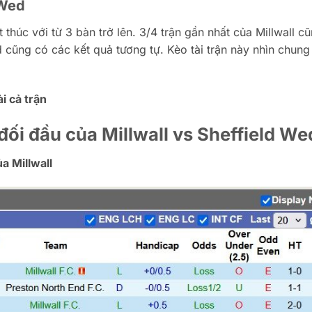
 Wed
 thúc với từ 3 bàn trở lên. 3/4 trận gần nhất của Millwall c
d cũng có các kết quả tương tự. Kèo tài trận này nhìn chung
i cả trận
đối đầu của Millwall vs Sheffield We
a Millwall