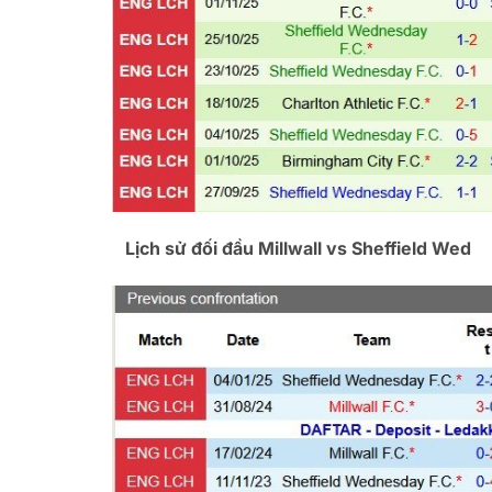
Lịch sử đối đầu Millwall vs Sheffield Wed