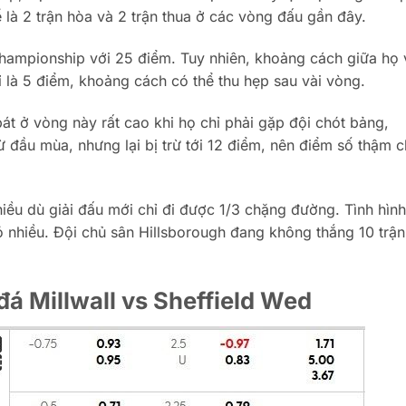
hể là 2 trận hòa và 2 trận thua ở các vòng đấu gần đây.
ại Championship với 25 điểm. Tuy nhiên, khoảng cách giữa họ 
 là 5 điểm, khoảng cách có thể thu hẹp sau vài vòng.
át ở vòng này rất cao khi họ chỉ phải gặp đội chót bảng,
 đầu mùa, nhưng lại bị trừ tới 12 điểm, nên điểm số thậm c
iều dù giải đấu mới chỉ đi được 1/3 chặng đường. Tình hình 
ó nhiều. Đội chủ sân Hillsborough đang không thắng 10 trận 
đá Millwall vs Sheffield Wed