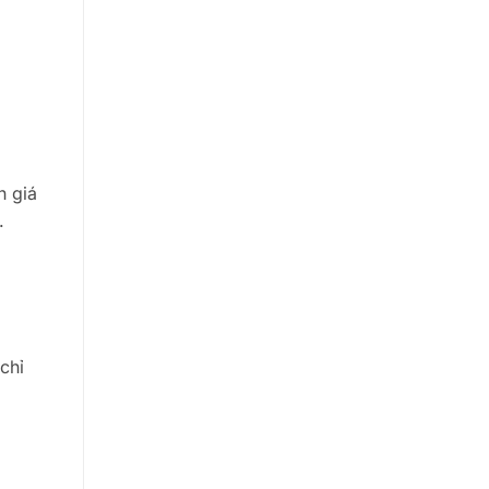
h giá
.
chỉ