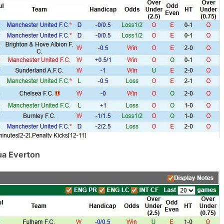
ủa Everton