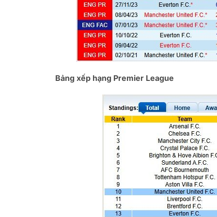
Bảng xếp hạng Premier League