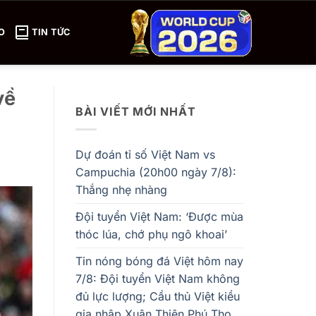
O
TIN TỨC
về
BÀI VIẾT MỚI NHẤT
Dự đoán tỉ số Việt Nam vs
Campuchia (20h00 ngày 7/8):
Thắng nhẹ nhàng
Đội tuyển Việt Nam: ‘Được mùa
thóc lúa, chớ phụ ngô khoai’
Tin nóng bóng đá Việt hôm nay
7/8: Đội tuyển Việt Nam không
đủ lực lượng; Cầu thủ Việt kiều
gia nhập Xuân Thiện Phú Thọ