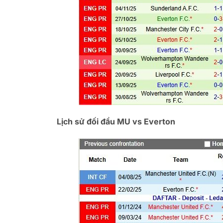
Lịch sử đối đầu MU vs Everton