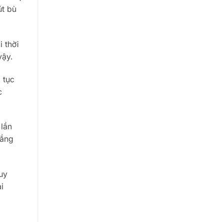
út bù
i thời
vậy.
 tục
c
 lần
hắng
uy
i