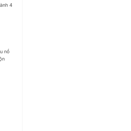
iành 4
ều nổ
uộn