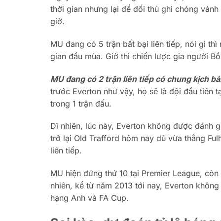
thời gian nhưng lại để đối thủ ghi chóng vánh
giờ.
MU đang có 5 trận bất bại liên tiếp, nói gì th
gian đầu mùa. Giờ thì chiến lược gia người Bồ c
MU đang có 2 trận liên tiếp có chung kịch b
trước Everton như vậy, họ sẽ là đội đầu tiên 
trong 1 trận đấu.
Dĩ nhiên, lúc này, Everton không được đánh 
trở lại Old Trafford hôm nay dù vừa thắng Fu
liên tiếp.
MU hiện đứng thứ 10 tại Premier League, còn 
nhiên, kể từ năm 2013 tới nay, Everton không
hạng Anh và FA Cup.