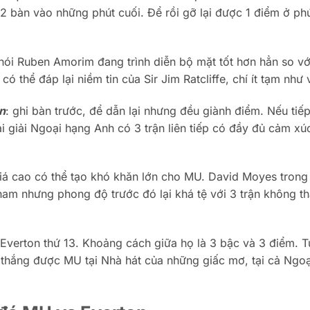
 2 bàn vào những phút cuối. Để rồi gỡ lại được 1 điểm ở ph
ì nói Ruben Amorim đang trình diễn bộ mặt tốt hơn hẳn so vớ
ó thể đáp lại niềm tin của Sir Jim Ratcliffe, chí ít tạm như 
ản
: ghi bàn trước, để dẫn lại nhưng đều giành điểm. Nếu tiếp
tại giải Ngoại hạng Anh có 3 trận liên tiếp có đầy đủ cảm xú
giá cao có thể tạo khó khăn lớn cho MU. David Moyes trong
lham nhưng phong độ trước đó lại khá tệ với 3 trận không t
Everton thứ 13. Khoảng cách giữa họ là 3 bậc và 3 điểm. T
 thắng được MU tại Nhà hát của những giấc mơ, tại cả Ngoạ