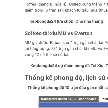
Toffes (thắng 8, hòa 4). United cũng thắng 4 
điểm trong 6 trận sân khách từ đầu mùa (thua 
Keobongda24
lựa chọn: Chủ nhà thắng
Soi kèo tài xỉu MU vs Everton
MU ghi được 10 bàn sau 4 trận gần nhất tại P
tài tưng bừng. 3/4 trận gần nhất khi MU và 
vòng 12 có thể sẽ nổ tài.
Keobongda24
dự đoán bóng đá Tài Xỉu: T
Thống kê phong độ, lịch sử
Thống kê phong độ 10 trận đấu gần nhất 