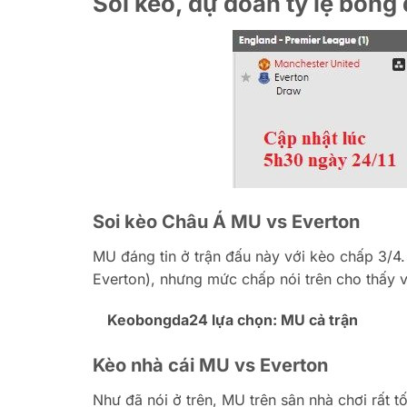
Soi kèo, dự đoán tỷ lệ bóng
Soi kèo Châu Á MU vs Everton
MU đáng tin ở trận đấu này với kèo chấp 3/4. 
Everton), nhưng mức chấp nói trên cho thấy vị
Keobongda24
lựa chọn: MU cả trận
Kèo nhà cái MU vs Everton
Như đã nói ở trên, MU trên sân nhà chơi rất tố