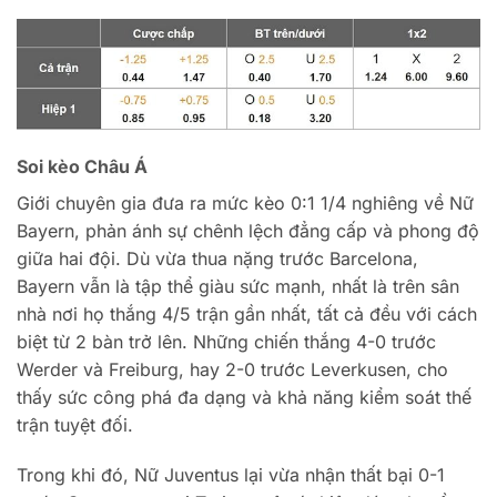
Soi kèo Châu Á
Giới chuyên gia đưa ra mức kèo 0:1 1/4 nghiêng về Nữ
Bayern, phản ánh sự chênh lệch đẳng cấp và phong độ
giữa hai đội. Dù vừa thua nặng trước Barcelona,
Bayern vẫn là tập thể giàu sức mạnh, nhất là trên sân
nhà nơi họ thắng 4/5 trận gần nhất, tất cả đều với cách
biệt từ 2 bàn trở lên. Những chiến thắng 4-0 trước
Werder và Freiburg, hay 2-0 trước Leverkusen, cho
thấy sức công phá đa dạng và khả năng kiểm soát thế
trận tuyệt đối.
Trong khi đó, Nữ Juventus lại vừa nhận thất bại 0-1