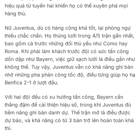
hiệu quả từ tuyến hai khiến họ có thể xuyên phá mọi
hàng thủ.
Nữ Juventus, dù có hàng công khá tốt, lại phòng ngự
thiếu chắc chắn. Họ thủng lưới trong 4/5 trận gần nhất,
bao gồm cả trước những đối thủ yếu như Como hay
Roma. Khi phải làm khách trước đội có sức tấn công
dồn dập như Bayern, việc giữ sạch lưới là điều gần như
không thể. Tuy vậy, Juventus vẫn có khả năng ghi bàn
nhờ những pha phản công tốc độ, điều từng giúp họ hạ
Benfica 2-1 ở lượt đầu.
Với hai đội đều có xu hướng tấn công, Bayern cần
thắng đậm để cải thiện hiệu số, trong khi Juventus đủ
tiềm năng ghi bàn danh dự. Thế trận mở là điều được
dự báo, và khả năng có từ 3 bàn trở lên hoàn toàn khả
thi.