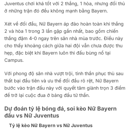
Juventus chơi khá tốt với 2 thắng, 1 hòa, nhưng đối thủ
ở những trận đó đều không mạnh bằng Bayern.
Xét về đối đầu, Nữ Bayern áp đảo hoàn toàn khi thắng
2 và hòa 1 trong 3 lần gặp gần nhất, bao gồm chiến
thắng đậm 4-0 ngay trên sân nhà mùa trước. Điều này
cho thấy khoảng cách giữa hai đội vẫn chưa được thu
hẹp, đặc biệt khi Bayern luôn thi đấu bùng nổ tại
Campus.
Với phong độ sân nhà vượt trội, tinh thần phục thù sau
thất bại đầu tiên và ưu thế đối đầu rõ rệt, Nữ Bayern
bước vào trận đấu này với quyết tâm giành trọn 3 điểm
để trở lại cuộc đua ở bảng đấu tử thần.
Dự đoán tỷ lệ bóng đá, soi kèo Nữ Bayern
đấu vs Nữ Juventus
Tỷ lệ kèo Nữ Bayern vs Nữ Juventus