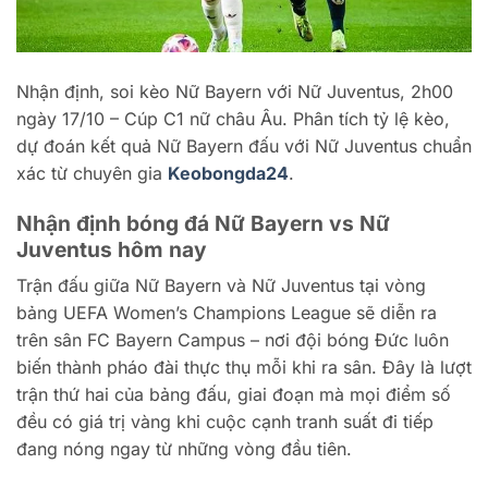
Nhận định, soi kèo Nữ Bayern với Nữ Juventus, 2h00
ngày 17/10 – Cúp C1 nữ châu Âu. Phân tích tỷ lệ kèo,
dự đoán kết quả Nữ Bayern đấu với Nữ Juventus chuẩn
xác từ chuyên gia
Keobongda24
.
Nhận định bóng đá Nữ Bayern vs Nữ
Juventus hôm nay
Trận đấu giữa Nữ Bayern và Nữ Juventus tại vòng
bảng UEFA Women’s Champions League sẽ diễn ra
trên sân FC Bayern Campus – nơi đội bóng Đức luôn
biến thành pháo đài thực thụ mỗi khi ra sân. Đây là lượt
trận thứ hai của bảng đấu, giai đoạn mà mọi điểm số
đều có giá trị vàng khi cuộc cạnh tranh suất đi tiếp
đang nóng ngay từ những vòng đầu tiên.