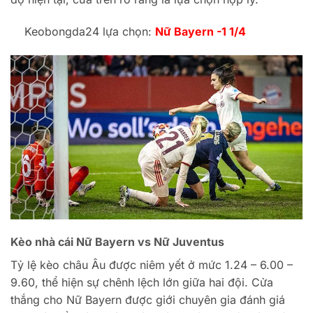
Keobongda24
lựa chọn:
Nữ Bayern -1 1/4
Kèo nhà cái Nữ Bayern vs Nữ Juventus
Tỷ lệ kèo châu Âu được niêm yết ở mức 1.24 – 6.00 –
9.60, thể hiện sự chênh lệch lớn giữa hai đội. Cửa
thắng cho Nữ Bayern được giới chuyên gia đánh giá