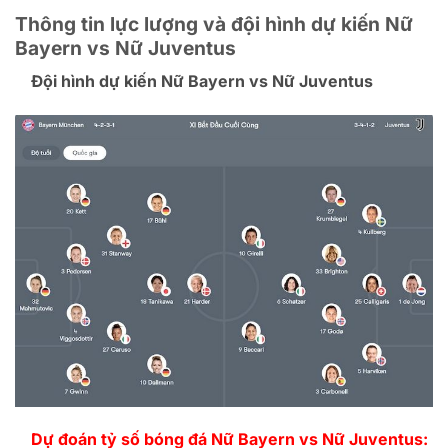
Thông tin lực lượng và đội hình dự kiến Nữ
Bayern vs Nữ Juventus
Đội hình dự kiến Nữ Bayern vs Nữ Juventus
Dự đoán tỷ số bóng đá Nữ Bayern vs Nữ Juventus: