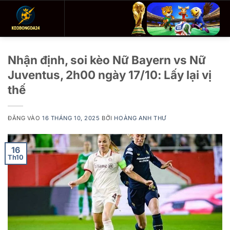
Bỏ
qua
nội
dung
Nhận định, soi kèo Nữ Bayern vs Nữ
Juventus, 2h00 ngày 17/10: Lấy lại vị
thế
ĐĂNG VÀO
16 THÁNG 10, 2025
BỞI
HOÀNG ANH THƯ
16
Th10