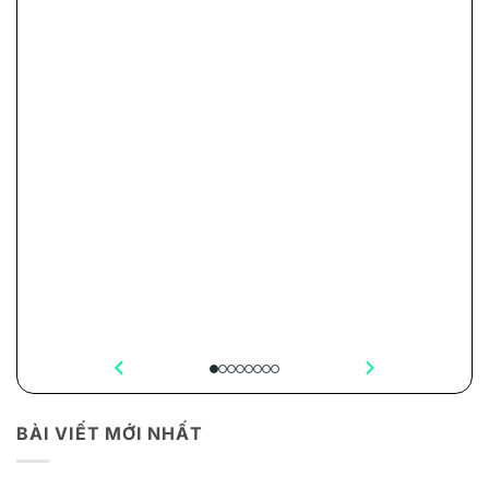
BÀI VIẾT MỚI NHẤT