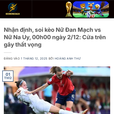
Bỏ
qua
nội
dung
Nhận định, soi kèo Nữ Đan Mạch vs
Nữ Na Uy, 00h00 ngày 2/12: Cửa trên
gây thất vọng
ĐĂNG VÀO
1 THÁNG 12, 2025
BỞI
HOÀNG ANH THƯ
01
Th12