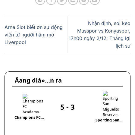
Nhận định, soi kèo
Arne Slot biết ơn sự động
Musspor vs Konyaspor,
viên từ người hâm mộ
17h00 ngày 2/12: Thắng lợi
Liverpool
lịch sử
Äang diá»…n ra
5
-
3
Champions FC
Sporting San
Academy
Miguelito Reserves