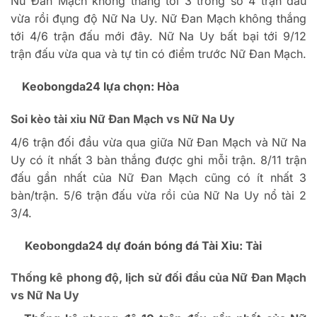
Nữ Đan Mạch không thắng tới 3 trong số 4 trận đấu
vừa rồi đụng độ Nữ Na Uy. Nữ Đan Mạch không thắng
tới 4/6 trận đấu mới đây. Nữ Na Uy bất bại tới 9/12
trận đấu vừa qua và tự tin có điểm trước Nữ Đan Mạch.
Keobongda24
lựa chọn: Hòa
Soi kèo tài xỉu Nữ Đan Mạch vs Nữ Na Uy
4/6 trận đối đầu vừa qua giữa Nữ Đan Mạch và Nữ Na
Uy có ít nhất 3 bàn thắng được ghi mỗi trận. 8/11 trận
đấu gần nhất của Nữ Đan Mạch cũng có ít nhất 3
bàn/trận. 5/6 trận đấu vừa rồi của Nữ Na Uy nổ tài 2
3/4.
Keobongda24
dự đoán bóng đá Tài Xỉu: Tài
Thống kê phong độ, lịch sử đối đầu của Nữ Đan Mạch
vs Nữ Na Uy