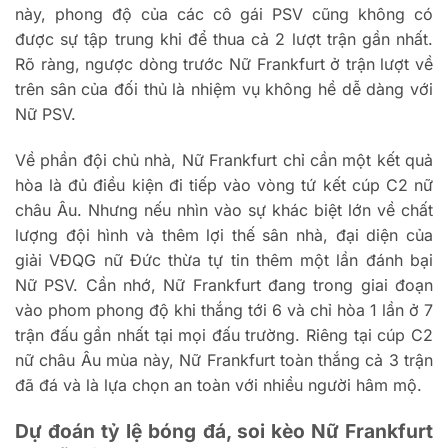
này, phong độ của các cô gái PSV cũng không có
được sự tập trung khi để thua cả 2 lượt trận gần nhất.
Rõ ràng, ngược dòng trước Nữ Frankfurt ở trận lượt về
trên sân của đối thủ là nhiệm vụ không hề dễ dàng với
Nữ PSV.
Về phần đội chủ nhà, Nữ Frankfurt chỉ cần một kết quả
hòa là đủ điều kiện đi tiếp vào vòng tứ kết cúp C2 nữ
châu Âu. Nhưng nếu nhìn vào sự khác biệt lớn về chất
lượng đội hình và thêm lợi thế sân nhà, đại diện của
giải VĐQG nữ Đức thừa tự tin thêm một lần đánh bại
Nữ PSV. Cần nhớ, Nữ Frankfurt đang trong giai đoạn
vào phom phong độ khi thắng tới 6 và chỉ hòa 1 lần ở 7
trận đấu gần nhất tại mọi đấu trường. Riêng tại cúp C2
nữ châu Âu mùa này, Nữ Frankfurt toàn thắng cả 3 trận
đã đá và là lựa chọn an toàn với nhiều người hâm mộ.
Dự đoán tỷ lệ bóng đá, soi kèo Nữ Frankfurt