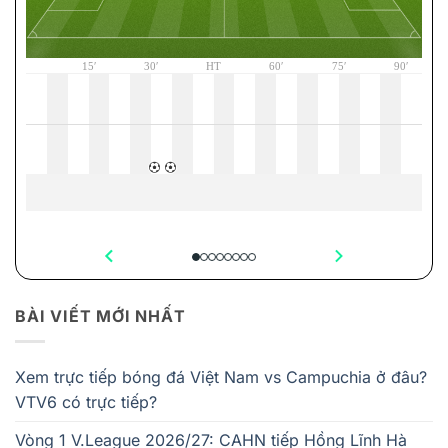
BÀI VIẾT MỚI NHẤT
Xem trực tiếp bóng đá Việt Nam vs Campuchia ở đâu?
VTV6 có trực tiếp?
Vòng 1 V.League 2026/27: CAHN tiếp Hồng Lĩnh Hà