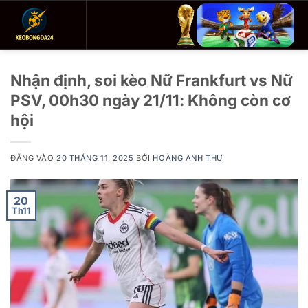
Bỏ
qua
nội
dung
Nhận định, soi kèo Nữ Frankfurt vs Nữ
PSV, 00h30 ngày 21/11: Không còn cơ
hội
ĐĂNG VÀO
20 THÁNG 11, 2025
BỞI
HOÀNG ANH THƯ
20
Th11