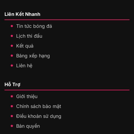
Liên Kết Nhanh
Tin tức bóng đá
Lịch thi đấu
Kết quả
Bảng xếp hạng
Liên hệ
Hỗ Trợ
Giới thiệu
Chính sách bảo mật
Điều khoản sử dụng
Bản quyền