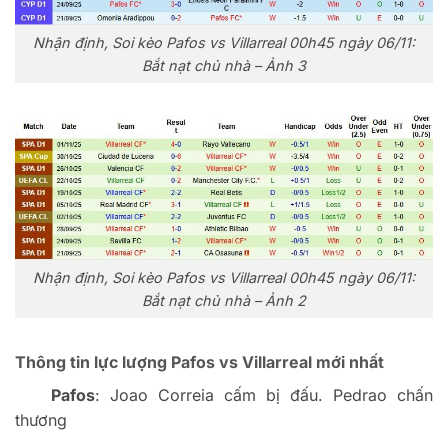
Nhận định, Soi kèo Pafos vs Villarreal 00h45 ngày 06/11:
Bắt nạt chủ nhà – Ảnh 3
Nhận định, Soi kèo Pafos vs Villarreal 00h45 ngày 06/11:
Bắt nạt chủ nhà – Ảnh 2
Thông tin lực lượng Pafos vs Villarreal mới nhất
Pafos
: Joao Correia cấm bị đấu. Pedrao chấn
thương