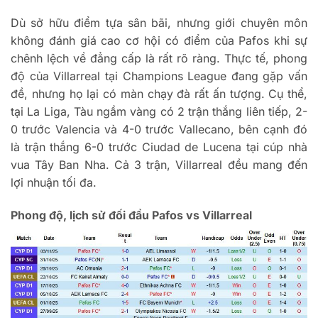
Dù sở hữu điểm tựa sân bãi, nhưng giới chuyên môn
không đánh giá cao cơ hội có điểm của Pafos khi sự
chênh lệch về đẳng cấp là rất rõ ràng. Thực tế, phong
độ của Villarreal tại Champions League đang gặp vấn
đề, nhưng họ lại có màn chạy đà rất ấn tượng. Cụ thể,
tại La Liga, Tàu ngầm vàng có 2 trận thắng liên tiếp, 2-
0 trước Valencia và 4-0 trước Vallecano, bên cạnh đó
là trận thắng 6-0 trước Ciudad de Lucena tại cúp nhà
vua Tây Ban Nha. Cả 3 trận, Villarreal đều mang đến
lợi nhuận tối đa.
Phong độ, lịch sử đối đầu Pafos vs Villarreal