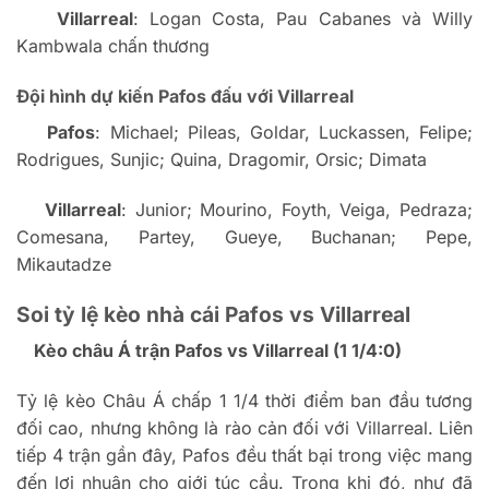
Villarreal
: Logan Costa, Pau Cabanes và Willy
Kambwala chấn thương
Đội hình dự kiến Pafos đấu với Villarreal
Pafos
: Michael; Pileas, Goldar, Luckassen, Felipe;
Rodrigues, Sunjic; Quina, Dragomir, Orsic; Dimata
Villarreal
: Junior; Mourino, Foyth, Veiga, Pedraza;
Comesana, Partey, Gueye, Buchanan; Pepe,
Mikautadze
Soi tỷ lệ kèo nhà cái Pafos vs Villarreal
Kèo châu Á trận Pafos vs Villarreal (1 1/4:0)
Tỷ lệ kèo Châu Á chấp 1 1/4 thời điểm ban đầu tương
đối cao, nhưng không là rào cản đối với Villarreal. Liên
tiếp 4 trận gần đây, Pafos đều thất bại trong việc mang
đến lợi nhuận cho giới túc cầu. Trong khi đó, như đã