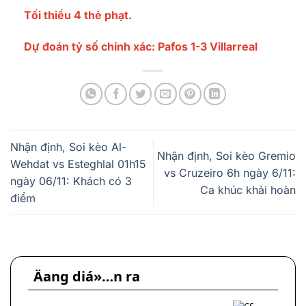
Tối thiểu 4 thẻ phạt.
Dự đoán tỷ số chính xác: Pafos 1-3 Villarreal
Nhận định, Soi kèo Al-
Nhận định, Soi kèo Gremio
Wehdat vs Esteghlal 01h15
vs Cruzeiro 6h ngày 6/11:
ngày 06/11: Khách có 3
Ca khúc khải hoàn
điểm
Äang diá»…n ra