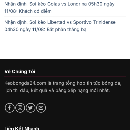
Nhận định, Soi kèo Goias vs Londrina 05h30 ngày
11/08: Khách có điểm
Nhận định, Soi kèo Libertad vs Sportivo Trinidense
04h30 ngày 11/08: Bất phân thắng bại
Về Chúng Tôi
Keobongda24.com là trang tổng hợp tin tức bóng đá,
lịch thi đấu, kết quả và bảng xếp hạng mới nhất.
Liên Kết Nhanh