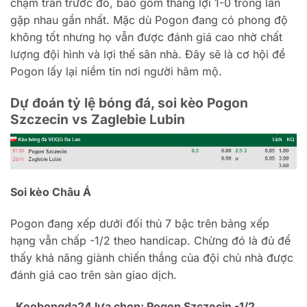
chạm trán trước đó, bao gồm thắng lợi 1-0 trong lần
gặp nhau gần nhất. Mặc dù Pogon đang có phong độ
không tốt nhưng họ vẫn được đánh giá cao nhờ chất
lượng đội hình và lợi thế sân nhà. Đây sẽ là cơ hội để
Pogon lấy lại niềm tin nơi người hâm mộ.
Dự đoán tỷ lệ bóng đá, soi kèo Pogon
Szczecin vs Zaglebie Lubin
Soi kèo Châu Á
Pogon đang xếp dưới đối thủ 7 bậc trên bảng xếp
hạng vẫn chấp -1/2 theo handicap. Chừng đó là đủ để
thấy khả năng giành chiến thắng của đội chủ nhà được
đánh giá cao trên sàn giao dịch.
Keobongda24
lựa chọn: Pogon Szczecin -1/2