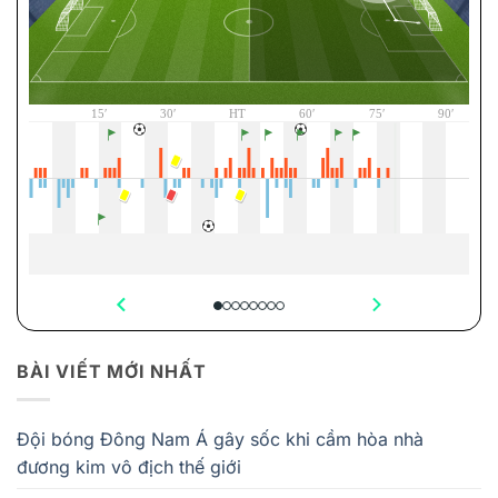
BÀI VIẾT MỚI NHẤT
Đội bóng Đông Nam Á gây sốc khi cầm hòa nhà
đương kim vô địch thế giới