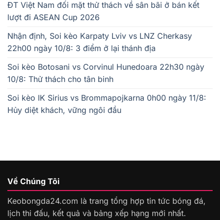
ĐT Việt Nam đối mặt thử thách về sân bãi ở bán kết
lượt đi ASEAN Cup 2026
Nhận định, Soi kèo Karpaty Lviv vs LNZ Cherkasy
22h00 ngày 10/8: 3 điểm ở lại thánh địa
Soi kèo Botosani vs Corvinul Hunedoara 22h30 ngày
10/8: Thử thách cho tân binh
Soi kèo IK Sirius vs Brommapojkarna 0h00 ngày 11/8:
Hủy diệt khách, vững ngôi đầu
Về Chúng Tôi
Keobongda24.com là trang tổng hợp tin tức bóng đá,
lịch thi đấu, kết quả và bảng xếp hạng mới nhất.