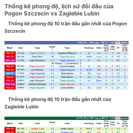
Thống kê phong độ, lịch sử đối đầu của
Pogon Szczecin vs Zaglebie Lubin
Thống kê phong độ 10 trận đấu gần nhất của Pogon
Szczecin
Thống kê phong độ 10 trận đấu gần nhất của
Zaglebie Lubin