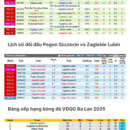
Lịch sử đối đầu Pogon Szczecin vs Zaglebie Lubin
Bảng xếp hạng bóng đá VĐQG Ba Lan 2025