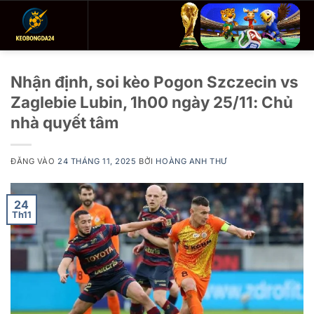
Bỏ
qua
nội
dung
Nhận định, soi kèo Pogon Szczecin vs
Zaglebie Lubin, 1h00 ngày 25/11: Chủ
nhà quyết tâm
ĐĂNG VÀO
24 THÁNG 11, 2025
BỞI
HOÀNG ANH THƯ
24
Th11