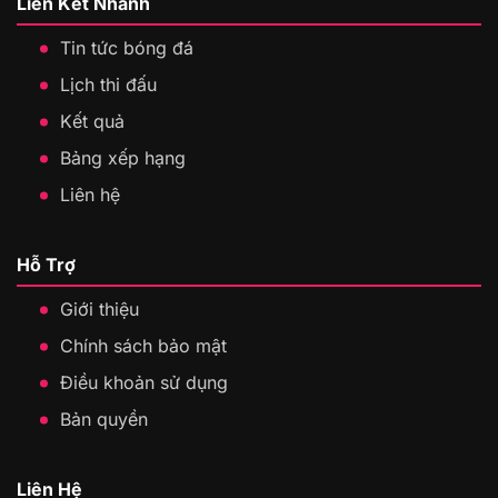
Liên Kết Nhanh
Tin tức bóng đá
Lịch thi đấu
Kết quả
Bảng xếp hạng
Liên hệ
Hỗ Trợ
Giới thiệu
Chính sách bảo mật
Điều khoản sử dụng
Bản quyền
Liên Hệ