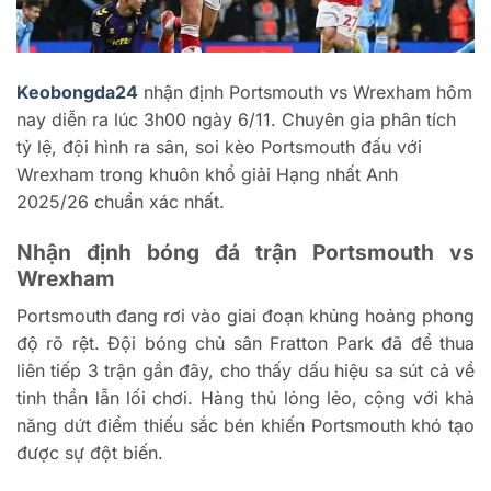
Keobongda24
n
hận định Portsmouth vs Wrexham hôm
nay diễn ra lúc 3h00 ngày 6/11. Chuyên gia phân tích
tỷ lệ, đội hình ra sân, soi kèo Portsmouth đấu với
Wrexham trong khuôn khổ giải Hạng nhất Anh
2025/26 chuẩn xác nhất.
Nhận định bóng đá trận Portsmouth vs
Wrexham
Portsmouth đang rơi vào giai đoạn khủng hoảng phong
độ rõ rệt. Đội bóng chủ sân Fratton Park đã để thua
liên tiếp 3 trận gần đây, cho thấy dấu hiệu sa sút cả về
tinh thần lẫn lối chơi. Hàng thủ lỏng lẻo, cộng với khả
năng dứt điểm thiếu sắc bén khiến Portsmouth khó tạo
được sự đột biến.