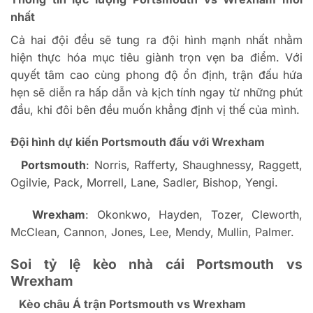
nhất
Cả hai đội đều sẽ tung ra đội hình mạnh nhất nhằm
hiện thực hóa mục tiêu giành trọn vẹn ba điểm. Với
quyết tâm cao cùng phong độ ổn định, trận đấu hứa
hẹn sẽ diễn ra hấp dẫn và kịch tính ngay từ những phút
đầu, khi đôi bên đều muốn khẳng định vị thế của mình.
Đội hình dự kiến Portsmouth đấu với Wrexham
Portsmouth
: Norris, Rafferty, Shaughnessy, Raggett,
Ogilvie, Pack, Morrell, Lane, Sadler, Bishop, Yengi.
Wrexham
: Okonkwo, Hayden, Tozer, Cleworth,
McClean, Cannon, Jones, Lee, Mendy, Mullin, Palmer.
Soi tỷ lệ kèo nhà cái Portsmouth vs
Wrexham
Kèo châu Á trận Portsmouth vs Wrexham