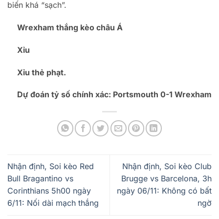
biến khá “sạch”.
Wrexham thắng kèo châu Á
Xỉu
Xỉu thẻ phạt.
Dự đoán tỷ số chính xác: Portsmouth 0-1 Wrexham
Nhận định, Soi kèo Red
Nhận định, Soi kèo Club
Bull Bragantino vs
Brugge vs Barcelona, 3h
Corinthians 5h00 ngày
ngày 06/11: Không có bất
6/11: Nối dài mạch thắng
ngờ