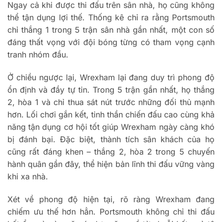
Ngay cả khi được thi đấu trên sân nhà, họ cũng không
thể tận dụng lợi thế. Thống kê chỉ ra rằng Portsmouth
chỉ thắng 1 trong 5 trận sân nhà gần nhất, một con số
đáng thất vọng với đội bóng từng có tham vọng cạnh
tranh nhóm đầu.
Ở chiều ngược lại, Wrexham lại đang duy trì phong độ
ổn định và đầy tự tin. Trong 5 trận gần nhất, họ thắng
2, hòa 1 và chỉ thua sát nút trước những đối thủ mạnh
hơn. Lối chơi gắn kết, tinh thần chiến đấu cao cùng khả
năng tận dụng cơ hội tốt giúp Wrexham ngày càng khó
bị đánh bại. Đặc biệt, thành tích sân khách của họ
cũng rất đáng khen – thắng 2, hòa 2 trong 5 chuyến
hành quân gần đây, thể hiện bản lĩnh thi đấu vững vàng
khi xa nhà.
Xét về phong độ hiện tại, rõ ràng Wrexham đang
chiếm ưu thế hơn hẳn. Portsmouth không chỉ thi đấu