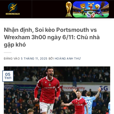
Bỏ
qua
nội
dung
Nhận định, Soi kèo Portsmouth vs
Wrexham 3h00 ngày 6/11: Chủ nhà
gặp khó
ĐĂNG VÀO
5 THÁNG 11, 2025
BỞI
HOÀNG ANH THƯ
05
Th11