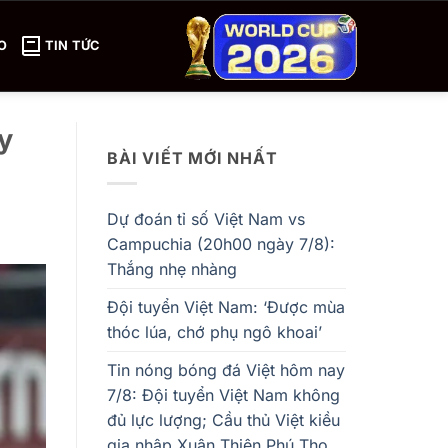
O
TIN TỨC
y
BÀI VIẾT MỚI NHẤT
Dự đoán tỉ số Việt Nam vs
Campuchia (20h00 ngày 7/8):
Thắng nhẹ nhàng
Đội tuyển Việt Nam: ‘Được mùa
thóc lúa, chớ phụ ngô khoai’
Tin nóng bóng đá Việt hôm nay
7/8: Đội tuyển Việt Nam không
đủ lực lượng; Cầu thủ Việt kiều
gia nhập Xuân Thiện Phú Thọ