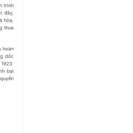
 trình
n đây,
ả hòa,
g thua
à hoàn
ng dốc
d 1923
nh bại
 quyền