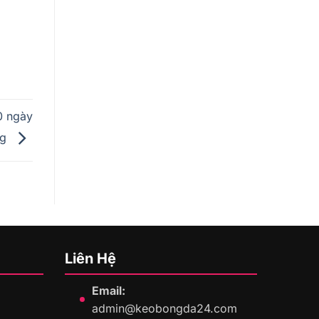
0 ngày
ng
Liên Hệ
Email:
admin@keobongda24.com