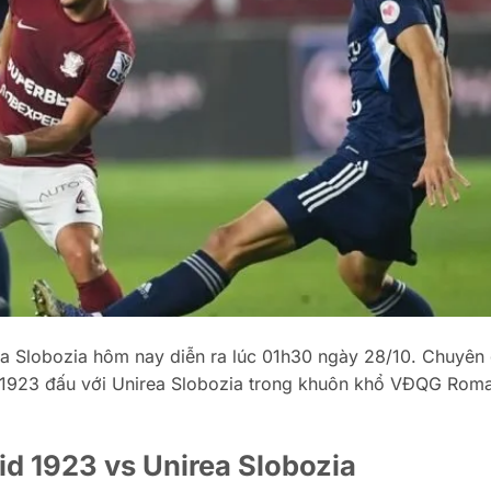
ea Slobozia hôm nay diễn ra lúc 01h30 ngày 28/10. Chuyên 
pid 1923 đấu với Unirea Slobozia trong khuôn khổ VĐQG Rom
id 1923 vs Unirea Slobozia