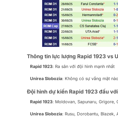
Thông tin lực lượng Rapid 1923 vs U
Rapid 1923
: Ra sân với đội hình mạnh nhất
Unirea Slobozia
: Không có sự vắng mặt nà
Đội hình dự kiến Rapid 1923 đấu với
Rapid 1923
: Moldovan, Sapunaru, Grigore, O
Unirea Slobozia
: Rusu, Dorobantu, Blazek, 