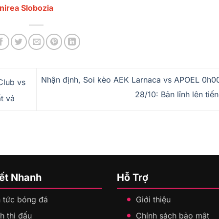
nirea Slobozia
Nhận định, Soi kèo AEK Larnaca vs APOEL 0h0
Club vs
28/10: Bản lĩnh lên tiế
t vả
Kết Nhanh
Hỗ Trợ
n tức bóng đá
Giới thiệu
h thi đấu
Chính sách bảo mật