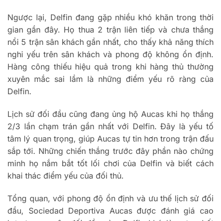
Ngược lại, Delfin đang gặp nhiều khó khăn trong thời
gian gần đây. Họ thua 2 trận liên tiếp và chưa thắng
nổi 5 trận sân khách gần nhất, cho thấy khả năng thích
nghi yếu trên sân khách và phong độ không ổn định.
Hàng công thiếu hiệu quả trong khi hàng thủ thường
xuyên mắc sai lầm là những điểm yếu rõ ràng của
Delfin.
Lịch sử đối đầu cũng đang ủng hộ Aucas khi họ thắng
2/3 lần chạm trán gần nhất với Delfin. Đây là yếu tố
tâm lý quan trọng, giúp Aucas tự tin hơn trong trận đấu
sắp tới. Những chiến thắng trước đây phần nào chứng
minh họ nắm bắt tốt lối chơi của Delfin và biết cách
khai thác điểm yếu của đối thủ.
Tổng quan, với phong độ ổn định và ưu thế lịch sử đối
đầu, Sociedad Deportiva Aucas được đánh giá cao