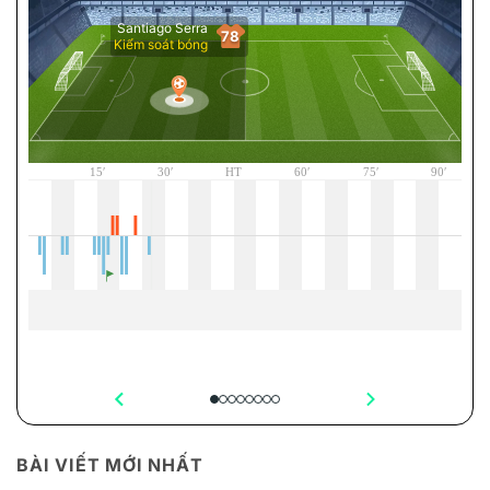
BÀI VIẾT MỚI NHẤT