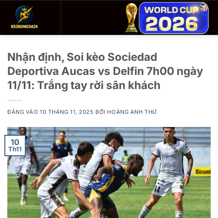
Bỏ
qua
nội
dung
Nhận định, Soi kèo Sociedad
Deportiva Aucas vs Delfin 7h00 ngày
11/11: Trắng tay rời sân khách
ĐĂNG VÀO
10 THÁNG 11, 2025
BỞI
HOÀNG ANH THƯ
10
Th11