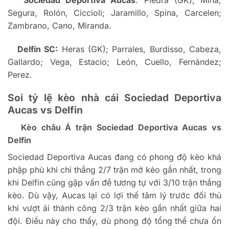
Segura, Rolón, Ciccioli; Jaramillo, Spina, Carcelen;
Zambrano, Cano, Miranda.
Delfín SC:
Heras (GK); Parrales, Burdisso, Cabeza,
Gallardo; Vega, Estacio; León, Cuello, Fernández;
Perez.
Soi tỷ lệ kèo nhà cái Sociedad Deportiva
Aucas vs Delfin
Kèo châu Á trận Sociedad Deportiva Aucas vs
Delfin
Sociedad Deportiva Aucas đang có phong độ kèo khá
phập phù khi chỉ thắng 2/7 trận mở kèo gần nhất, trong
khi Delfin cũng gặp vấn đề tương tự với 3/10 trận thắng
kèo. Dù vậy, Aucas lại có lợi thế tâm lý trước đối thủ
khi vượt ải thành công 2/3 trận kèo gần nhất giữa hai
đội. Điều này cho thấy, dù phong độ tổng thể chưa ổn