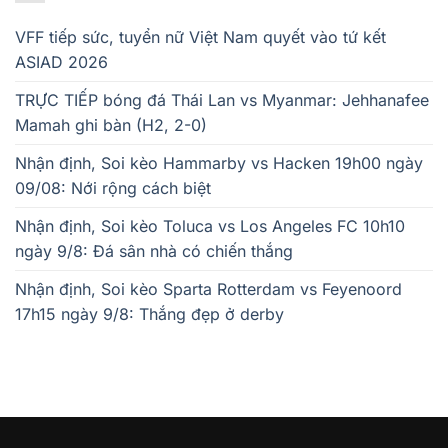
VFF tiếp sức, tuyển nữ Việt Nam quyết vào tứ kết
ASIAD 2026
TRỰC TIẾP bóng đá Thái Lan vs Myanmar: Jehhanafee
Mamah ghi bàn (H2, 2-0)
Nhận định, Soi kèo Hammarby vs Hacken 19h00 ngày
09/08: Nới rộng cách biệt
Nhận định, Soi kèo Toluca vs Los Angeles FC 10h10
ngày 9/8: Đá sân nhà có chiến thắng
Nhận định, Soi kèo Sparta Rotterdam vs Feyenoord
17h15 ngày 9/8: Thắng đẹp ở derby