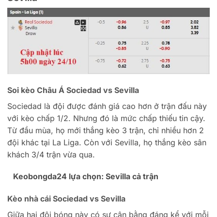
Soi kèo Châu Á Sociedad vs Sevilla
Sociedad là đội được đánh giá cao hơn ở trận đấu này
với kèo chấp 1/2. Nhưng đó là mức chấp thiếu tin cậy.
Từ đầu mùa, họ mới thắng kèo 3 trận, chỉ nhiều hơn 2
đội khác tại La Liga. Còn với Sevilla, họ thắng kèo sân
khách 3/4 trận vừa qua.
Keobongda24
lựa chọn: Sevilla cả trận
Kèo nhà cái Sociedad vs Sevilla
Giữa hai đội bóng này có sự cân bằng đáng kể với mỗi