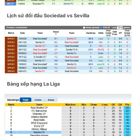
Lịch sử đối đầu Sociedad vs Sevilla
Bảng xếp hạng La Liga