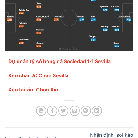
Dự đoán tỷ số bóng đá Sociedad 1-1 Sevilla
Kèo châu Á: Chọn Sevilla
Kèo tài xỉu: Chọn Xỉu
Nhận định, soi kèo