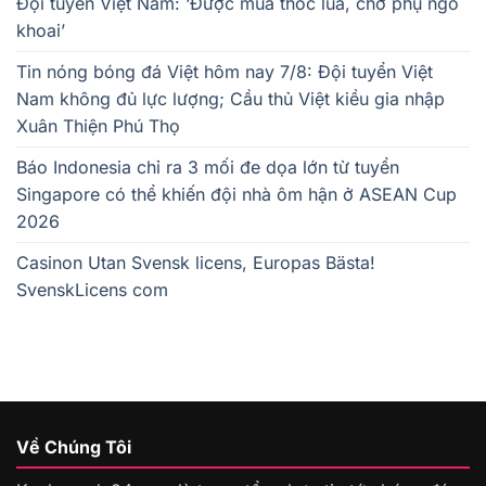
Đội tuyển Việt Nam: ‘Được mùa thóc lúa, chớ phụ ngô
khoai’
Tin nóng bóng đá Việt hôm nay 7/8: Đội tuyển Việt
Nam không đủ lực lượng; Cầu thủ Việt kiều gia nhập
Xuân Thiện Phú Thọ
Báo Indonesia chỉ ra 3 mối đe dọa lớn từ tuyển
Singapore có thể khiến đội nhà ôm hận ở ASEAN Cup
2026
Casinon Utan Svensk licens, Europas Bästa!
SvenskLicens com
Về Chúng Tôi