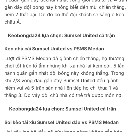
gần đây đội bóng này không biết đến mùi chiến thắng,
nếm 2 thất bại. Do đó có thể đội khách sẽ sáng ở kèo
châu Á.
Keobongda24
lựa chọn: Sumsel United cả trận
Kèo nhà cái Sumsel United vs PSMS Medan
Lượt đi PSMS Medan đã giành chiến thắng, họ thường
chơi tốt trên tổ ấm nhưng khi xa nhà lại kém cỏi. 5 lần
hành quân gần nhất đội bóng này không thắng. Trong
khi 2/3 vòng đấu gần đây Sumsel United đều giành
niềm vui và 5 trận sân nhà liên tiếp họ chỉ thua 1 và
thắng 3. Do vậy đội chủ nhà có thể trả được món nợ.
Keobongda24
lựa chọn: Sumsel United cả trận
Soi kèo tài xỉu Sumsel United đấu vs PSMS Medan