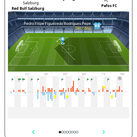
Pafos FC
Red Bull Salzburg