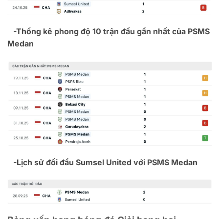
-Thống kê phong độ 10 trận đấu gần nhất của PSMS
Medan
-Lịch sử đối đầu Sumsel United với PSMS Medan