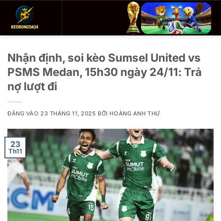
Bỏ
qua
nội
dung
Nhận định, soi kèo Sumsel United vs
PSMS Medan, 15h30 ngày 24/11: Trả
nợ lượt đi
ĐĂNG VÀO
23 THÁNG 11, 2025
BỞI
HOÀNG ANH THƯ
23
Th11