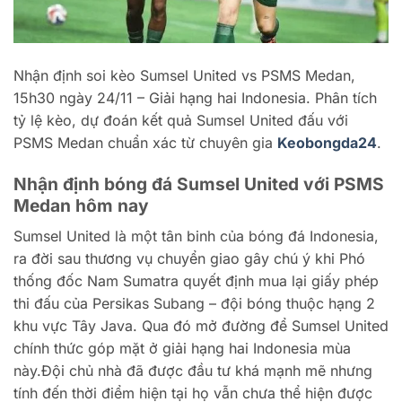
Nhận định soi kèo Sumsel United vs PSMS Medan,
15h30 ngày 24/11 – Giải hạng hai Indonesia. Phân tích
tỷ lệ kèo, dự đoán kết quả Sumsel United đấu với
PSMS Medan chuẩn xác từ chuyên gia
Keobongda24
.
Nhận định bóng đá Sumsel United với PSMS
Medan hôm nay
Sumsel United là một tân binh của bóng đá Indonesia,
ra đời sau thương vụ chuyển giao gây chú ý khi Phó
thống đốc Nam Sumatra quyết định mua lại giấy phép
thi đấu của Persikas Subang – đội bóng thuộc hạng 2
khu vực Tây Java. Qua đó mở đường để Sumsel United
chính thức góp mặt ở giải hạng hai Indonesia mùa
này.Đội chủ nhà đã được đầu tư khá mạnh mẽ nhưng
tính đến thời điểm hiện tại họ vẫn chưa thể hiện được