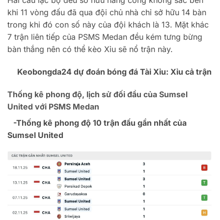
Hai câu lạc bộ đều sở hữu hàng công không sắc bén
khi 11 vòng đấu đã qua đội chủ nhà chỉ sở hữu 14 bàn
trong khi đó con số này của đội khách là 13. Mặt khác
7 trận liên tiếp của PSMS Medan đều kém tưng bừng
bàn thắng nên có thể kèo Xỉu sẽ nổ trận này.
Keobongda24
dự đoán bóng đá Tài Xỉu: Xỉu cả trận
Thống kê phong độ, lịch sử đối đầu của Sumsel
United với PSMS Medan
-Thống kê phong độ 10 trận đấu gần nhất của
Sumsel United