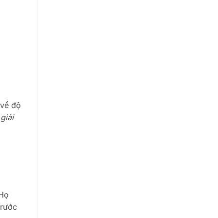
 về độ
 giải
 Họ
trước