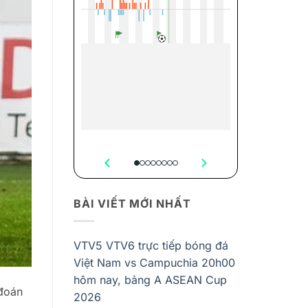
BÀI VIẾT MỚI NHẤT
VTV5 VTV6 trực tiếp bóng đá
Việt Nam vs Campuchia 20h00
hôm nay, bảng A ASEAN Cup
 đoán
2026