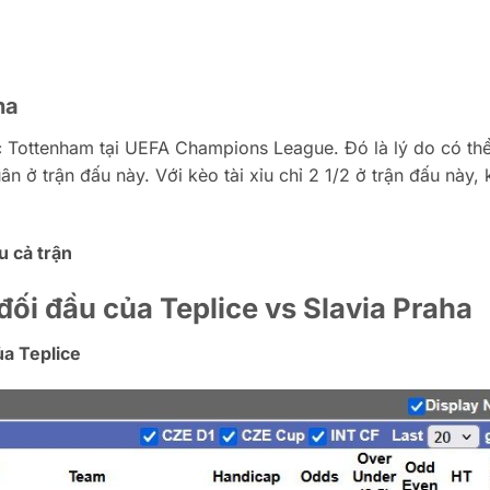
ha
ớc Tottenham tại UEFA Champions League. Đó là lý do có th
n ở trận đấu này. Với kèo tài xỉu chỉ 2 1/2 ở trận đấu này, 
u cả trận
đối đầu của Teplice vs Slavia Praha
a Teplice