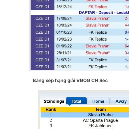
Bảng xếp hạng giải VĐQG CH Séc