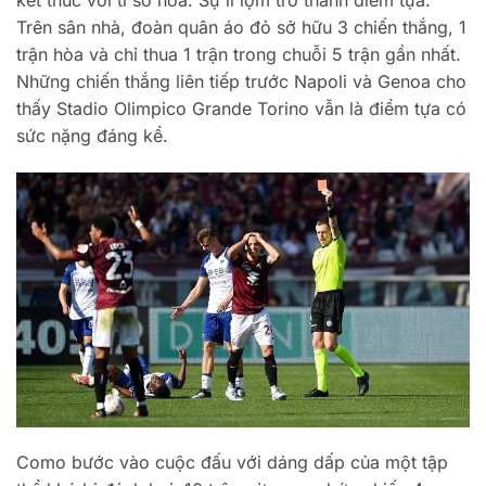
Trên sân nhà, đoàn quân áo đỏ sở hữu 3 chiến thắng, 1
trận hòa và chỉ thua 1 trận trong chuỗi 5 trận gần nhất.
Những chiến thắng liên tiếp trước Napoli và Genoa cho
thấy Stadio Olimpico Grande Torino vẫn là điểm tựa có
sức nặng đáng kể.
Como bước vào cuộc đấu với dáng dấp của một tập