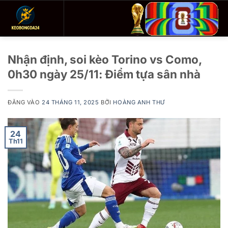
Bỏ
qua
nội
dung
Nhận định, soi kèo Torino vs Como,
0h30 ngày 25/11: Điểm tựa sân nhà
ĐĂNG VÀO
24 THÁNG 11, 2025
BỞI
HOÀNG ANH THƯ
24
Th11