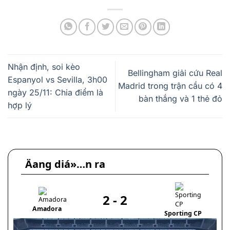
Nhận định, soi kèo
Bellingham giải cứu Real
Espanyol vs Sevilla, 3h00
Madrid trong trận cầu có 4
ngày 25/11: Chia điểm là
bàn thắng và 1 thẻ đỏ
hợp lý
Äang diá»…n ra
2
-
2
Amadora
Sporting CP