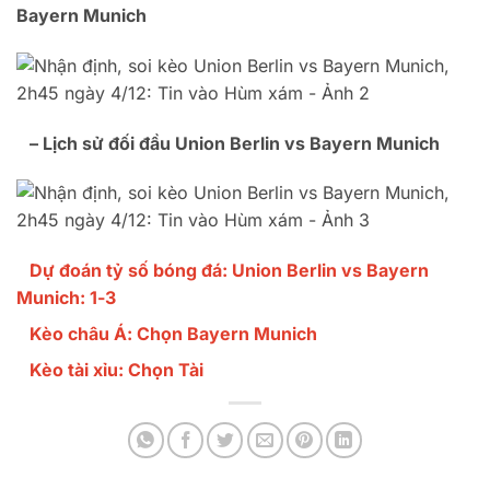
Bayern Munich
– Lịch sử đối đầu Union Berlin vs Bayern Munich
Dự đoán tỷ số bóng đá: Union Berlin vs Bayern
Munich: 1-3
Kèo châu Á: Chọn Bayern Munich
Kèo tài xỉu: Chọn Tài