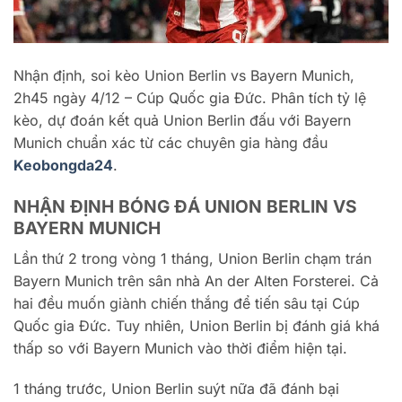
Nhận định, soi kèo Union Berlin vs Bayern Munich,
2h45 ngày 4/12 – Cúp Quốc gia Đức. Phân tích tỷ lệ
kèo, dự đoán kết quả Union Berlin đấu với Bayern
Munich chuẩn xác từ các chuyên gia hàng đầu
Keobongda24
.
NHẬN ĐỊNH BÓNG ĐÁ UNION BERLIN VS
BAYERN MUNICH
Lần thứ 2 trong vòng 1 tháng, Union Berlin chạm trán
Bayern Munich trên sân nhà An der Alten Forsterei. Cả
hai đều muốn giành chiến thắng để tiến sâu tại Cúp
Quốc gia Đức. Tuy nhiên, Union Berlin bị đánh giá khá
thấp so với Bayern Munich vào thời điểm hiện tại.
1 tháng trước, Union Berlin suýt nữa đã đánh bại