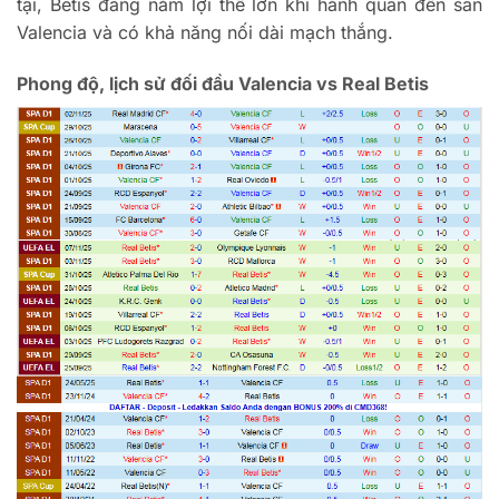
tại, Betis đang nắm lợi thế lớn khi hành quân đến sân
Valencia và có khả năng nối dài mạch thắng.
Phong độ, lịch sử đối đầu Valencia vs Real Betis