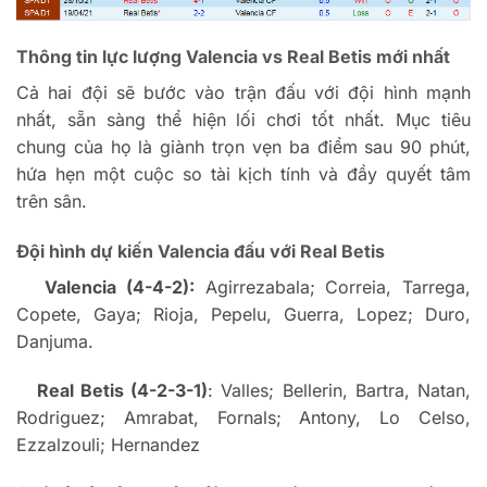
Thông tin lực lượng Valencia vs Real Betis mới nhất
Cả hai đội sẽ bước vào trận đấu với đội hình mạnh
nhất, sẵn sàng thể hiện lối chơi tốt nhất. Mục tiêu
chung của họ là giành trọn vẹn ba điểm sau 90 phút,
hứa hẹn một cuộc so tài kịch tính và đầy quyết tâm
trên sân.
Đội hình dự kiến Valencia đấu với Real Betis
Valencia (4-4-2):
Agirrezabala; Correia, Tarrega,
Copete, Gaya; Rioja, Pepelu, Guerra, Lopez; Duro,
Danjuma.
Real Betis (4-2-3-1)
: Valles; Bellerin, Bartra, Natan,
Rodriguez; Amrabat, Fornals; Antony, Lo Celso,
Ezzalzouli; Hernandez