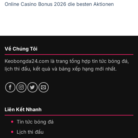
Online Casino Bonus 2026 die besten Aktionen
Về Chúng Tôi
Keobongda24.com là trang tổng hợp tin tức bóng đá,
lịch thi đấu, kết quả và bảng xếp hạng mới nhất.
Liên Kết Nhanh
Tin tức bóng đá
Lịch thi đấu