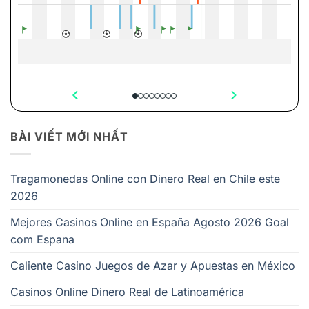
BÀI VIẾT MỚI NHẤT
Tragamonedas Online con Dinero Real en Chile este
2026
Mejores Casinos Online en España Agosto 2026 Goal
com Espana
Caliente Casino Juegos de Azar y Apuestas en México
Casinos Online Dinero Real de Latinoamérica