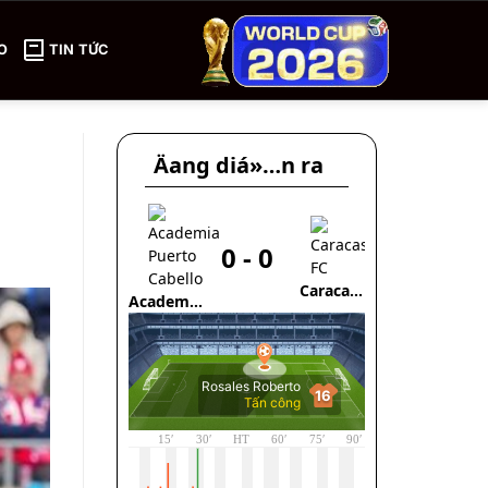
O
TIN TỨC
Äang diá»…n ra
0
-
0
1
Caracas
Academia
CD El
FC
Puerto
Nacional
Cabello