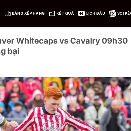
4
BẢNG XẾP HẠNG
KẾT QUẢ
LỊCH ĐẤU
SOI KÈ
uver Whitecaps vs Cavalry 09h30
g bại