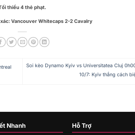
Tối thiểu 4 thẻ phạt.
 xác: Vancouver Whitecaps 2-2 Cavalry
Soi kèo Dynamo Kyiv vs Universitatea Cluj 0h0
treal
10/7: Kyiv thắng cách bi
Kết Nhanh
Hỗ Trợ