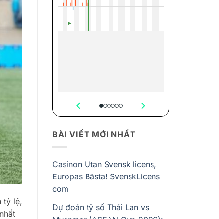
BÀI VIẾT MỚI NHẤT
Casinon Utan Svensk licens,
Europas Bästa! SvenskLicens
com
tỷ lệ,
Dự đoán tỷ số Thái Lan vs
nhất