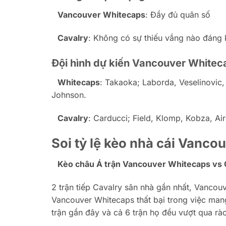
Vancouver Whitecaps
: Đầy đủ quân số
Cavalry
: Không có sự thiếu vắng nào đáng 
Đội hình dự kiến Vancouver Whitec
Whitecaps
: Takaoka; Laborda, Veselinovic,
Johnson.
Cavalry
: Carducci; Field, Klomp, Kobza, Ai
Soi tỷ lệ kèo nhà cái Vanco
Kèo châu Á trận Vancouver Whitecaps vs C
2 trận tiếp Cavalry sân nhà gần nhất, Vancouv
Vancouver Whitecaps thất bại trong việc mang
trận gần đây và cả 6 trận họ đều vượt qua rà