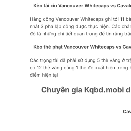
Kèo tài xỉu Vancouver Whitecaps vs Cavalr
Hàng công Vancouver Whitecaps ghi tới 11 bàn 
nhất 3 pha lập công được thực hiện. Các châ
đó là những chi tiết quan trọng để tin răng tr
Kèo thẻ phạt Vancouver Whitecaps vs Cav
Các trọng tài đã phải sử dụng 5 thẻ vàng ở t
có 12 thẻ vàng cùng 1 thẻ đỏ xuất hiện trong k
điểm hiện tại
Chuyên gia Kqbd.mobi d
Cav