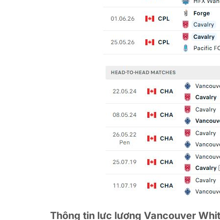
Thông tin lực lượng Vancouver Whi