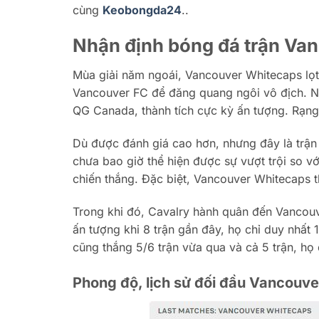
cùng
Keobongda24
.
.
Nhận định bóng đá trận Va
Mùa giải năm ngoái, Vancouver Whitecaps lọt
Vancouver FC để đăng quang ngôi vô địch. Nh
QG Canada, thành tích cực kỳ ấn tượng. Rạng
Dù được đánh giá cao hơn, nhưng đây là trận
chưa bao giờ thể hiện được sự vượt trội so vớ
chiến thắng. Đặc biệt, Vancouver Whitecaps th
Trong khi đó, Cavalry hành quân đến Vancouv
ấn tượng khi 8 trận gần đây, họ chỉ duy nhất 1
cũng thắng 5/6 trận vừa qua và cả 5 trận, h
Phong độ, lịch sử đối đầu Vancouv