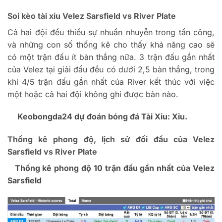
Soi kèo tài xỉu Velez Sarsfield vs River Plate
Cả hai đội đều thiếu sự nhuần nhuyễn trong tấn công,
và những con số thống kê cho thấy khả năng cao sẽ
có một trận đấu ít bàn thắng nữa. 3 trận đấu gần nhất
của Velez tại giải đấu đều có dưới 2,5 bàn thắng, trong
khi 4/5 trận đấu gần nhất của River kết thúc với việc
một hoặc cả hai đội không ghi được bàn nào.
Keobongda24
dự đoán bóng đá Tài Xỉu: Xỉu.
Thống kê phong độ, lịch sử đối đầu của Velez
Sarsfield vs River Plate
Thống kê phong độ 10 trận đấu gần nhất của Velez
Sarsfield