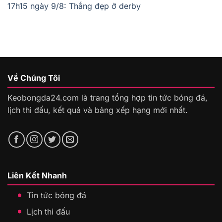
17h15 ngày 9/8: Thắng đẹp ở derby
Về Chúng Tôi
Keobongda24.com là trang tổng hợp tin tức bóng đá,
lịch thi đấu, kết quả và bảng xếp hạng mới nhất.
Liên Kết Nhanh
Tin tức bóng đá
Lịch thi đấu