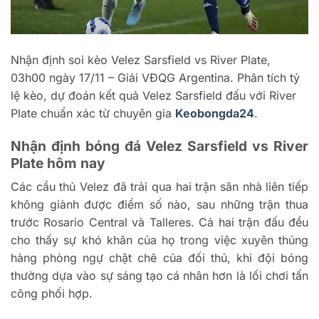
Nhận định soi kèo Velez Sarsfield vs River Plate,
03h00 ngày 17/11 – Giải VĐQG Argentina. Phân tích tỷ
lệ kèo, dự đoán kết quả Velez Sarsfield đấu với River
Plate chuẩn xác từ chuyên gia
Keobongda24
.
Nhận định bóng đá Velez Sarsfield vs River
Plate hôm nay
Các cầu thủ Velez đã trải qua hai trận sân nhà liên tiếp
không giành được điểm số nào, sau những trận thua
trước Rosario Central và Talleres. Cả hai trận đấu đều
cho thấy sự khó khăn của họ trong việc xuyên thủng
hàng phòng ngự chặt chẽ của đối thủ, khi đội bóng
thường dựa vào sự sáng tạo cá nhân hơn là lối chơi tấn
công phối hợp.