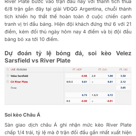
River Plate bước vào trận đấu này với thành tích thua
6/8 trận gần đây tại giải VĐQG Argentina, chuỗi thành
tích khiến họ thất thế hoàn toàn ở cuộc chiến cạnh
tranh vị trí đầu bảng. Hiện đội khách đứng thứ 6 với 21
điểm, kém đối thủ ngày hôm nay 4 điểm và bị đội đầu
bảng bỏ xa tới 10 điểm.
Dự đoán tỷ lệ bóng đá, soi kèo Velez
Sarsfield vs River Plate
Soi kèo Châu Á
Sàn giao dịch châu Á ghi nhận mức kèo River Plate
chấp 1/4 trái, tỷ lệ mà ở trận đối đầu gần nhất xuất hiện