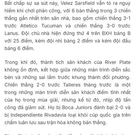
Bất chấp sự sa sút này, Velez Sarsfield vẫn tỏ ra nguy
hiểm khi chơi phản công, với 6 bàn thắng trong 3 chiến
thắng gần nhất trên sân nhà, bao gồm chiến thắng 3-1
trước Atletico Tucuman và chiến thắng 3-0 trước
Lanus. Đội chủ nhà hiện đứng thứ 4 trên BXH bảng B
với 25 điểm, kém đội nhì bảng 2 điểm và kém đội đầu
bảng 6 điểm.
Trong khi đó, thành tích sân khách của River Plate
không ổn định, kết hợp giữa những màn trình diễn sắc
bén và những sai lầm trước khung thành đối phương.
Chiến thắng 2-0 trước Talleres tháng trước là một
trong những màn trình diễn sân khách điềm tĩnh nhất
của họ trong mùa giải, nhưng kể từ đó, nhịp độ tấn
công đã giảm sút. Họ bị Boca Juniors đánh bại 2-0 và
bị Independiente Rivadavia loại khỏi cúp quốc gia trên
chấm luân lưu sau trận hòa không bàn thắng.